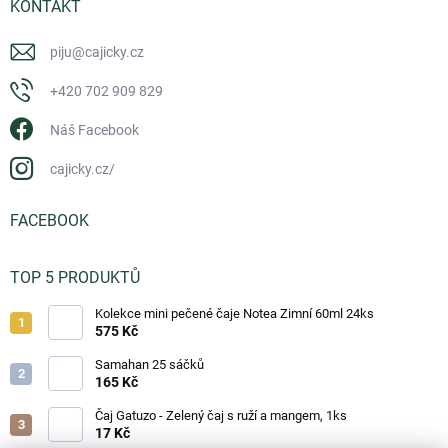
KONTAKT
piju
@
cajicky.cz
+420 702 909 829
Náš Facebook
cajicky.cz/
FACEBOOK
TOP 5 PRODUKTŮ
Kolekce mini pečené čaje Notea Zimní 60ml 24ks
575 Kč
Samahan 25 sáčků
165 Kč
Čaj Gatuzo - Zelený čaj s ruží a mangem, 1ks
17 Kč