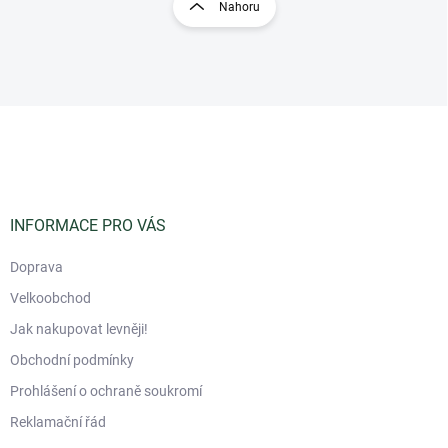
r
Nahoru
á
á
d
n
a
k
c
o
í
p
v
Z
r
á
á
v
n
p
k
í
a
y
t
v
ý
í
INFORMACE PRO VÁS
p
i
Doprava
s
u
Velkoobchod
Jak nakupovat levněji!
Obchodní podmínky
Prohlášení o ochraně soukromí
Reklamační řád