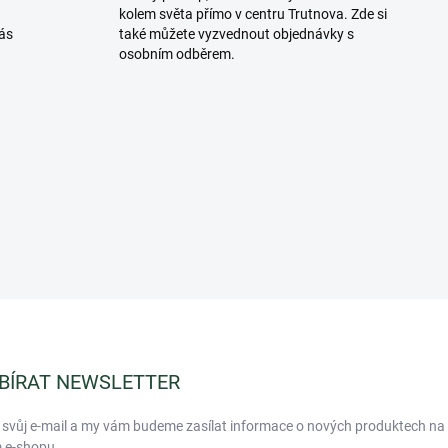
p
kolem světa přímo v centru Trutnova. Zde si
r
ás
také můžete vyzvednout objednávky s
v
osobním odběrem.
k
y
v
ý
p
i
s
u
BÍRAT NEWSLETTER
 svůj e-mail a my vám budeme zasílat informace o nových produktech na
 e-shopu.