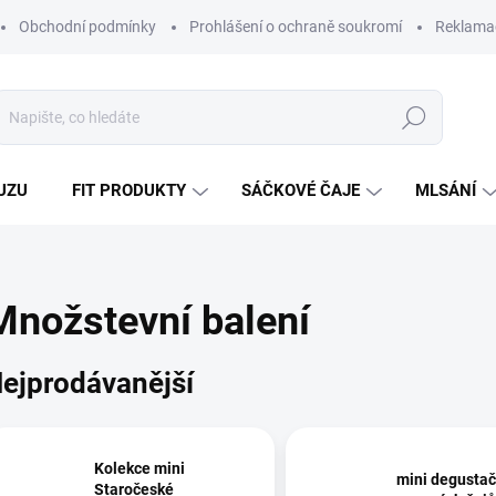
Obchodní podmínky
Prohlášení o ochraně soukromí
Reklamač
Hledat
UZU
FIT PRODUKTY
SÁČKOVÉ ČAJE
MLSÁNÍ
Množstevní balení
ejprodávanější
Kolekce mini
mini degustač
Staročeské