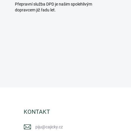
Přepravní služba DPD je našim spolehlivým
dopravcem již řadu let.
KONTAKT
piju
@
cajicky.cz