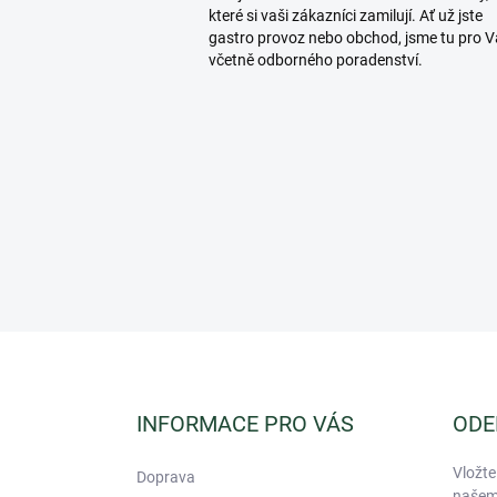
které si vaši zákazníci zamilují. Ať už jste
gastro provoz nebo obchod, jsme tu pro V
včetně odborného poradenství.
Z
á
p
a
INFORMACE PRO VÁS
ODE
t
í
Vložte
Doprava
našem