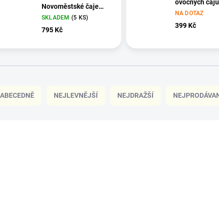
ovocných čajů
Novoměstské čaje
NA DOTAZ
60ml 28ks
SKLADEM
(5 KS)
399 Kč
795 Kč
ABECEDNĚ
NEJLEVNĚJŠÍ
NEJDRAŽŠÍ
NEJPRODÁVAN
POSLEDNÍ KUSY!
VÝHODNÁ NABÍDKA
PC062
ČESKÝ VÝROBEK
ČESKÝ VÝROBEK
VÍCE ZA MÉNĚ
VÍCE ZA MÉNĚ