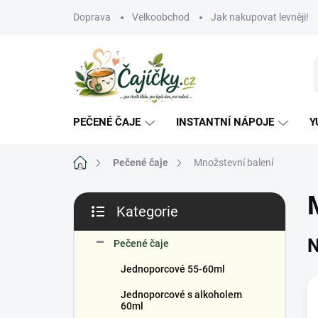
Přejít
Doprava
Velkoobchod
Jak nakupovat levněji!
na
obsah
PEČENÉ ČAJE
INSTANTNÍ NÁPOJE
Y
Domů
Pečené čaje
Množstevní balení
P
Kategorie
o
Přeskočit
s
kategorie
N
t
Pečené čaje
r
Jednoporcové 55-60ml
a
n
Jednoporcové s alkoholem
n
60ml