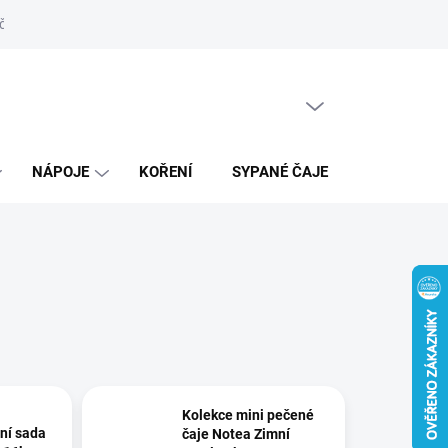
ní řád
Recenze
Prodejna
Kontakty
Moje objednávka
PRÁZDNÝ KOŠÍK
NÁKUPNÍ
KOŠÍK
NÁPOJE
KOŘENÍ
SYPANÉ ČAJE
DÁRKY
Kolekce mini pečené
ní sada
čaje Notea Zimní