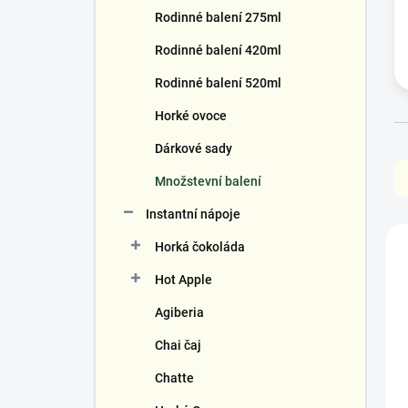
í
Rodinné balení 275ml
p
a
Rodinné balení 420ml
n
Rodinné balení 520ml
e
l
Horké ovoce
Ř
Dárkové sady
a
Množstevní balení
z
e
Instantní nápoje
n
V
Horká čokoláda
í
ý
p
p
Hot Apple
r
i
o
s
Agiberia
d
p
Chai čaj
u
r
k
o
Chatte
t
d