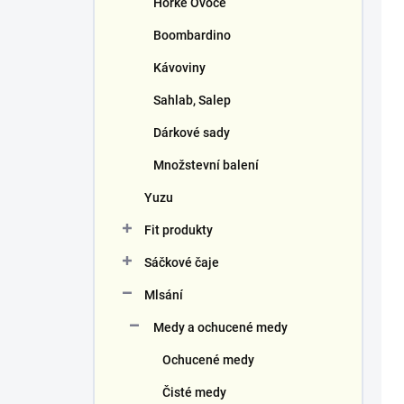
ů
u
Horké Ovoce
k
Boombardino
t
ů
Kávoviny
Sahlab, Salep
Dárkové sady
Množstevní balení
Yuzu
Fit produkty
Sáčkové čaje
Mlsání
Medy a ochucené medy
Ochucené medy
Čisté medy