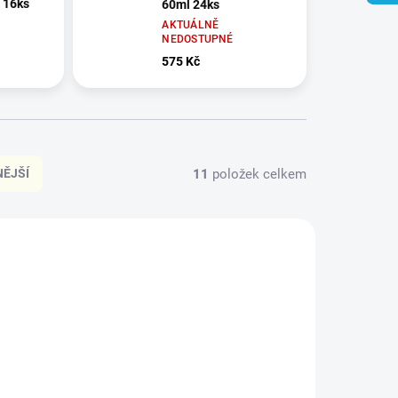
 16ks
60ml 24ks
AKTUÁLNĚ
NEDOSTUPNÉ
575 Kč
11
položek celkem
ĚJŠÍ
VÝHODNÁ NABÍDKA
PC001
PC020
ČESKÝ VÝROBEK
ZDARMA
VÍCE ZA MÉNĚ