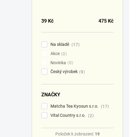
39
Kč
475
Kč
Na skladě
17
Akce
0
Novinka
0
Český výrobek
9
ZNAČKY
Matcha Tea Kyosun s.r.o.
17
Vital Country s.r.o.
2
Položek k zobrazení:
19