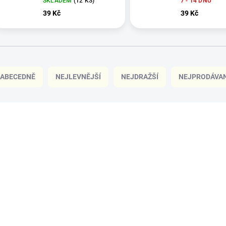
SKLADEM
(12 KS)
7 - 14 DNŮ
39 Kč
39 Kč
ABECEDNĚ
NEJLEVNĚJŠÍ
NEJDRAŽŠÍ
NEJPRODÁVAN
VÍCE ZA MÉNĚ
VÍCE ZA MÉNĚ
IN168
SKLADEM
SK
(3 KS)