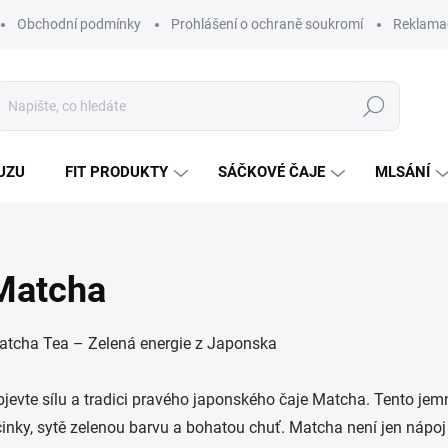
Obchodní podmínky
Prohlášení o ochraně soukromí
Reklamač
Hledat
UZU
FIT PRODUKTY
SÁČKOVÉ ČAJE
MLSÁNÍ
Matcha
atcha Tea – Zelená energie z Japonska
jevte sílu a tradici pravého japonského čaje Matcha. Tento jem
inky, sytě zelenou barvu a bohatou chuť. Matcha není jen nápoj –