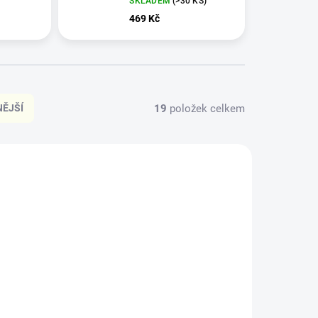
SKLADEM
(>30 KS)
469 Kč
19
položek celkem
ĚJŠÍ
VÍCE ZA MÉNĚ
IN215
IN216
LADEM
SKLADEM
(17 KS)
(>30 KS)