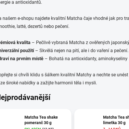
ergie a antioxidantů.
 našem e-shopu najdete kvalitní Matcha čaje vhodné jak pro tra
oothie, latté, dezertů nebo pečení.
rémiová kvalita
– Pečlivě vybraná Matcha z ověřených japonský
iverzální použití
– Skvělá nejen na pití, ale i do vaření a pečení.
draví na prvním místě
– Bohatá na antioxidanty, aminokyseliny a
přejte si chvíli klidu s šálkem kvalitní Matchy a nechte se unést
 ze široké nabídky a zažijte harmonii těla i mysli.
ejprodávanější
Matcha Tea shake
Matcha Tea s
pomeranč 30 g
limetka 30 g