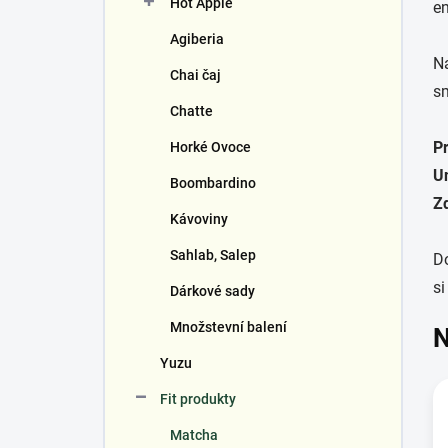
Hot Apple
í
en
p
Agiberia
a
Na
n
Chai čaj
sm
e
Chatte
l
P
Horké Ovoce
Un
Boombardino
Z
Kávoviny
Sahlab, Salep
Do
si
Dárkové sady
Množstevní balení
N
Yuzu
Fit produkty
Matcha