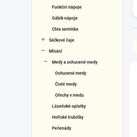
Funkční nápoje
Gábík nápoje
Chia semínka
Ř
Sáčkové čaje
a
z
Mlsání
e
Medy a ochucené medy
n
V
í
ý
Ochucené medy
p
p
r
Čisté medy
i
o
s
Ořechy v medu
d
p
u
r
Lázeňské oplatky
k
o
t
Hořické trubičky
d
ů
u
Pečenády
k