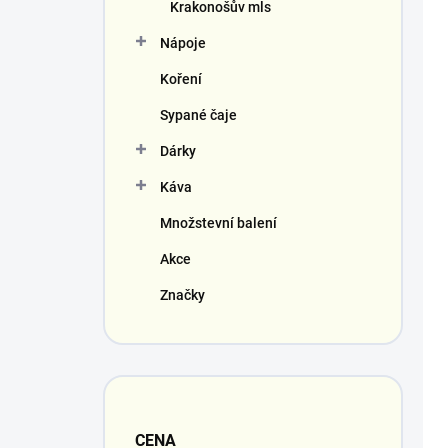
t
Krakonošův mls
ů
Nápoje
Koření
Sypané čaje
Dárky
Káva
Množstevní balení
Akce
Značky
CENA