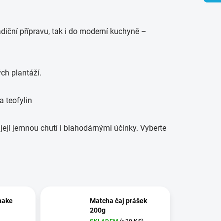
diční přípravu, tak i do moderní kuchyně –
ch plantáží.
 teofylin
 její jemnou chutí i blahodárnými účinky. Vyberte
hake
Matcha čaj prášek
200g