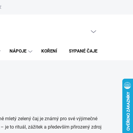
ní řád
Recenze
Prodejna
Kontakty
Moje objednávka
PRÁZDNÝ KOŠÍK
NÁKUPNÍ
KOŠÍK
NÁPOJE
KOŘENÍ
SYPANÉ ČAJE
DÁRKY
ně mletý zelený čaj je známý pro své výjimečné
 je to rituál, zážitek a především přirozený zdroj