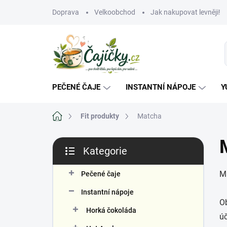
Přejít
Doprava
Velkoobchod
Jak nakupovat levněji!
na
obsah
PEČENÉ ČAJE
INSTANTNÍ NÁPOJE
Y
Domů
Fit produkty
Matcha
P
Kategorie
o
Přeskočit
s
kategorie
M
t
Pečené čaje
r
Instantní nápoje
a
Ob
n
Horká čokoláda
úč
n