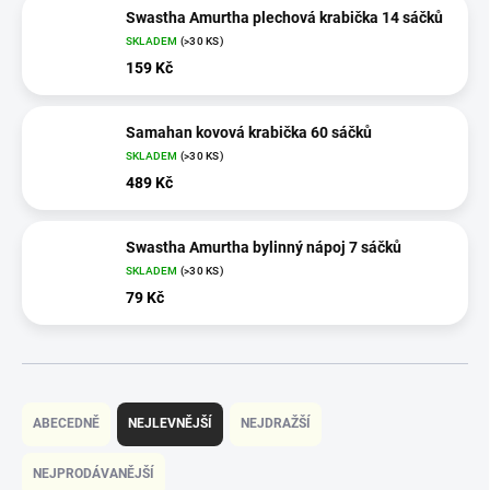
Swastha Amurtha plechová krabička 14 sáčků
SKLADEM
(>30 KS)
159 Kč
Samahan kovová krabička 60 sáčků
SKLADEM
(>30 KS)
489 Kč
Swastha Amurtha bylinný nápoj 7 sáčků
SKLADEM
(>30 KS)
79 Kč
Ř
a
ABECEDNĚ
NEJLEVNĚJŠÍ
NEJDRAŽŠÍ
z
e
NEJPRODÁVANĚJŠÍ