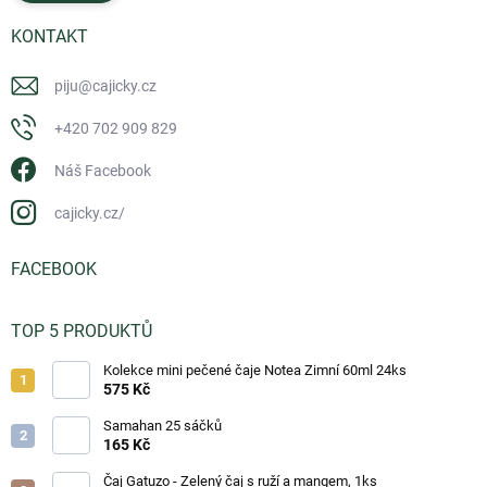
KONTAKT
piju
@
cajicky.cz
+420 702 909 829
Náš Facebook
cajicky.cz/
FACEBOOK
TOP 5 PRODUKTŮ
Kolekce mini pečené čaje Notea Zimní 60ml 24ks
575 Kč
Samahan 25 sáčků
165 Kč
Čaj Gatuzo - Zelený čaj s ruží a mangem, 1ks