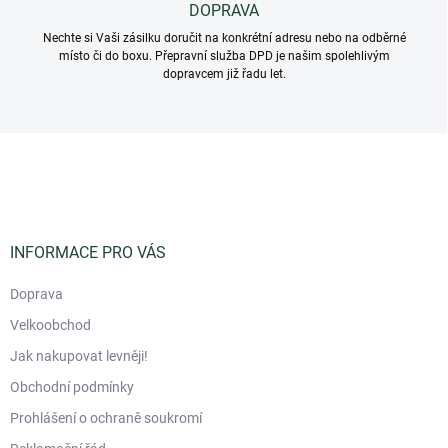
DOPRAVA
Nechte si Vaši zásilku doručit na konkrétní adresu nebo na odběrné
místo či do boxu. Přepravní služba DPD je našim spolehlivým
dopravcem již řadu let.
Z
á
p
a
t
í
INFORMACE PRO VÁS
Doprava
Velkoobchod
Jak nakupovat levněji!
Obchodní podmínky
Prohlášení o ochraně soukromí