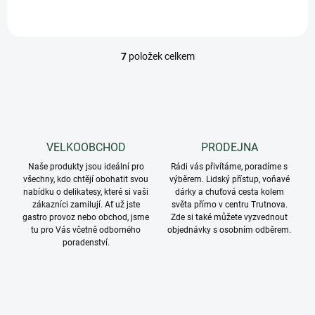
7
položek celkem
O
v
l
á
d
a
c
VELKOOBCHOD
PRODEJNA
í
Naše produkty jsou ideální pro
p
Rádi vás přivítáme, poradíme s
všechny, kdo chtějí obohatit svou
výběrem. Lidský přístup, voňavé
r
nabídku o delikatesy, které si vaši
dárky a chuťová cesta kolem
v
zákazníci zamilují. Ať už jste
světa přímo v centru Trutnova.
k
gastro provoz nebo obchod, jsme
Zde si také můžete vyzvednout
y
tu pro Vás včetně odborného
objednávky s osobním odběrem.
v
poradenství.
ý
p
i
s
u