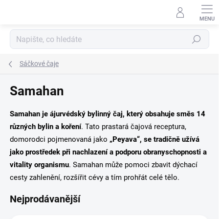
Přejít
na
obsah
Hledat
Sáčkové čaje
Samahan
Samahan je
ájurvédský bylinný čaj, který obsahuje směs 14
různých bylin a koření
. Tato prastará čajová receptura,
domorodci pojmenovaná jako
„Peyava“, se tradičně užívá
jako prostředek při nachlazení a podporu obranyschopnosti a
vitality organismu
. Samahan může pomoci zbavit dýchací
cesty zahlenění, rozšířit cévy a tím prohřát celé tělo.
Nejprodávanější