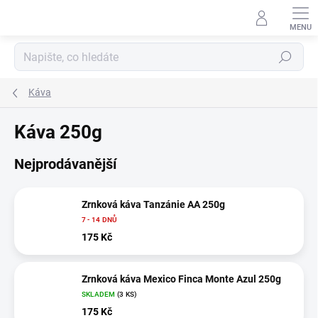
Přejít
na
obsah
Hledat
Káva
Káva 250g
Nejprodávanější
Zrnková káva Tanzánie AA 250g
7 - 14 DNŮ
175 Kč
Zrnková káva Mexico Finca Monte Azul 250g
SKLADEM
(3 KS)
175 Kč