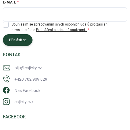
E-MAIL
Souhlasím se zpracováním svých osobních údajů pro zasílání
newsletterů dle
Prohlášení o ochraně soukromí.
Přihlásit se
KONTAKT
piju
@
cajicky.cz
+420 702 909 829
Náš Facebook
cajicky.cz/
FACEBOOK