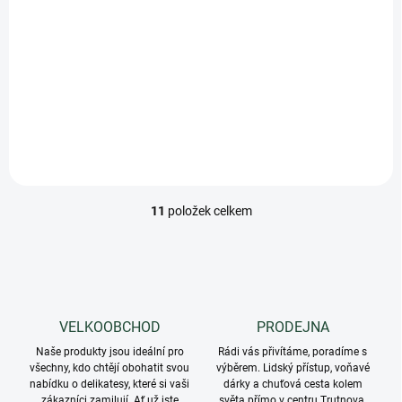
175 Kč
156,25 Kč bez DPH
Měrná
700 Kč / 1 kg
cena:
Do košíku
11
položek celkem
O
v
l
á
d
a
c
VELKOOBCHOD
PRODEJNA
í
Naše produkty jsou ideální pro
p
Rádi vás přivítáme, poradíme s
všechny, kdo chtějí obohatit svou
výběrem. Lidský přístup, voňavé
r
nabídku o delikatesy, které si vaši
dárky a chuťová cesta kolem
v
zákazníci zamilují. Ať už jste
světa přímo v centru Trutnova.