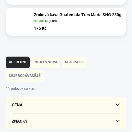
Zrnková káva Guatemala Tres Maria SHG 250g
SKLADEM
(3 KS)
175 Kč
Ř
a
ABECEDNĚ
NEJLEVNĚJŠÍ
NEJDRAŽŠÍ
z
e
NEJPRODÁVANĚJŠÍ
n
í
11
položek celkem
p
r
CENA
o
d
u
ZNAČKY
k