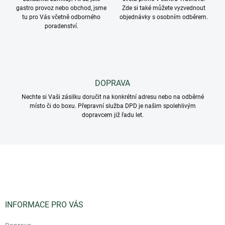
k
gastro provoz nebo obchod, jsme
Zde si také můžete vyzvednout
y
tu pro Vás včetně odborného
objednávky s osobním odběrem.
v
poradenství.
ý
p
i
s
u
DOPRAVA
Nechte si Vaši zásilku doručit na konkrétní adresu nebo na odběrné
místo či do boxu. Přepravní služba DPD je našim spolehlivým
dopravcem již řadu let.
Z
á
p
a
t
í
INFORMACE PRO VÁS