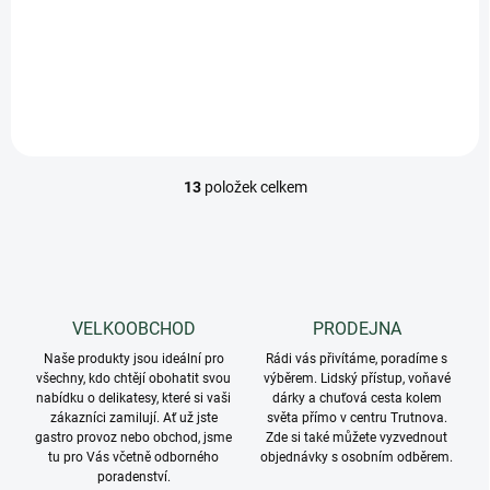
Minimální trvanlivost do
06.2028
13
položek celkem
O
v
l
á
d
a
c
VELKOOBCHOD
PRODEJNA
í
Naše produkty jsou ideální pro
p
Rádi vás přivítáme, poradíme s
všechny, kdo chtějí obohatit svou
výběrem. Lidský přístup, voňavé
r
nabídku o delikatesy, které si vaši
dárky a chuťová cesta kolem
v
zákazníci zamilují. Ať už jste
světa přímo v centru Trutnova.
k
gastro provoz nebo obchod, jsme
Zde si také můžete vyzvednout
y
tu pro Vás včetně odborného
objednávky s osobním odběrem.
v
poradenství.
ý