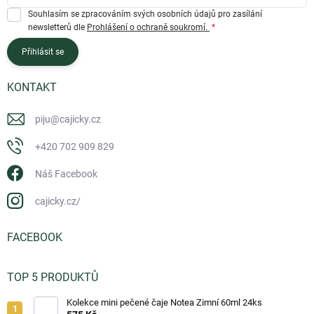
Souhlasím se zpracováním svých osobních údajů pro zasílání
newsletterů dle
Prohlášení o ochraně soukromí.
Přihlásit se
KONTAKT
piju
@
cajicky.cz
+420 702 909 829
Náš Facebook
cajicky.cz/
FACEBOOK
TOP 5 PRODUKTŮ
Kolekce mini pečené čaje Notea Zimní 60ml 24ks