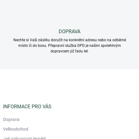
p
i
s
u
DOPRAVA
Nechte si Vaši zásilku doručit na konkrétní adresu nebo na odběrné
místo či do boxu. Přepravní služba DPD je našim spolehlivým
dopravcem již řadu let.
Z
á
p
a
t
í
INFORMACE PRO VÁS
Doprava
Velkoobchod
Jak nakupovat levněji!