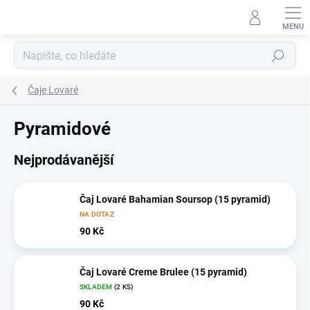
Přejít
na
obsah
Hledat
Čaje Lovaré
Pyramidové
Nejprodávanější
Čaj Lovaré Bahamian Soursop (15 pyramid)
NA DOTAZ
90 Kč
Čaj Lovaré Creme Brulee (15 pyramid)
SKLADEM
(2 KS)
90 Kč