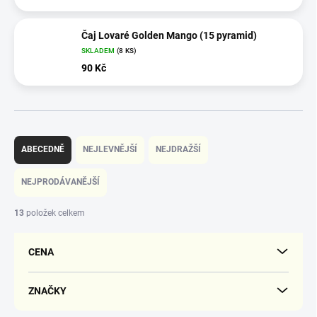
Čaj Lovaré Golden Mango (15 pyramid)
SKLADEM
(8 KS)
90 Kč
Ř
a
ABECEDNĚ
NEJLEVNĚJŠÍ
NEJDRAŽŠÍ
z
e
NEJPRODÁVANĚJŠÍ
n
í
13
položek celkem
p
r
CENA
o
d
u
ZNAČKY
k