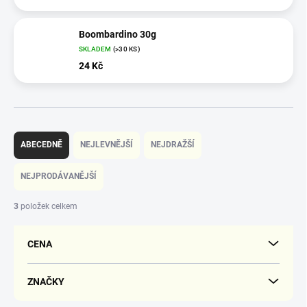
Boombardino 30g
SKLADEM
(>30 KS)
24 Kč
Ř
a
ABECEDNĚ
NEJLEVNĚJŠÍ
NEJDRAŽŠÍ
z
e
NEJPRODÁVANĚJŠÍ
n
í
3
položek celkem
p
r
CENA
o
d
u
ZNAČKY
k