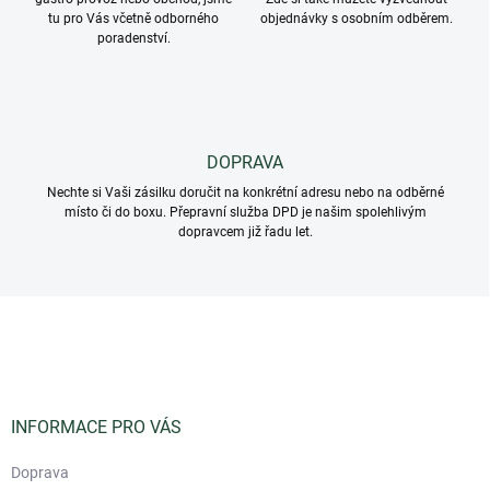
y
tu pro Vás včetně odborného
objednávky s osobním odběrem.
v
poradenství.
ý
p
i
s
u
DOPRAVA
Nechte si Vaši zásilku doručit na konkrétní adresu nebo na odběrné
místo či do boxu. Přepravní služba DPD je našim spolehlivým
dopravcem již řadu let.
Z
á
p
a
t
í
INFORMACE PRO VÁS
Doprava