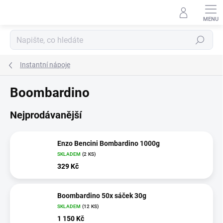
Přejít
na
obsah
Hledat
Instantní nápoje
Boombardino
Nejprodávanější
Enzo Bencini Bombardino 1000g
SKLADEM
(2 KS)
329 Kč
Boombardino 50x sáček 30g
SKLADEM
(12 KS)
1 150 Kč