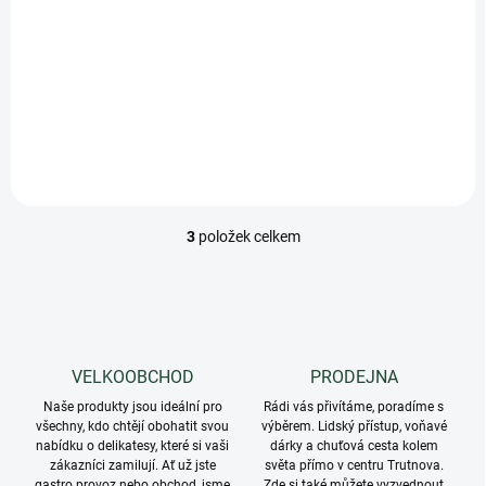
cena:
Do košíku
Minimální trvanlivost do
05.2027
3
položek celkem
O
v
l
á
d
a
c
VELKOOBCHOD
PRODEJNA
í
Naše produkty jsou ideální pro
p
Rádi vás přivítáme, poradíme s
všechny, kdo chtějí obohatit svou
výběrem. Lidský přístup, voňavé
r
nabídku o delikatesy, které si vaši
dárky a chuťová cesta kolem
v
zákazníci zamilují. Ať už jste
světa přímo v centru Trutnova.
k
gastro provoz nebo obchod, jsme
Zde si také můžete vyzvednout