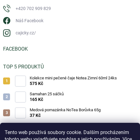
+420 702 909 829
Náš Facebook
cajicky.cz/
FACEBOOK
TOP 5 PRODUKTŮ
Kolekce mini pečené čaje Notea Zimní 60ml 24ks
575 Kč
Samahan 25 sáčků
165 Kč
Medová pomazánka NoTea Borůvka 65g
37 Kč
Medová pomazánka NoTea Jahoda 65g
37 Kč
Tento web používá soubory cookie. Dalším procházením
tohoto webu vyjadřujete souhlas s jejich používáním. Více