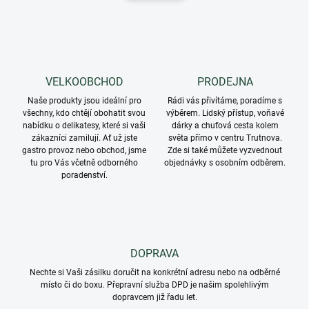
d
n
a
k
c
o
í
p
v
r
á
v
VELKOOBCHOD
PRODEJNA
n
k
í
Naše produkty jsou ideální pro
Rádi vás přivítáme, poradíme s
y
všechny, kdo chtějí obohatit svou
výběrem. Lidský přístup, voňavé
v
nabídku o delikatesy, které si vaši
dárky a chuťová cesta kolem
ý
zákazníci zamilují. Ať už jste
světa přímo v centru Trutnova.
p
gastro provoz nebo obchod, jsme
Zde si také můžete vyzvednout
i
tu pro Vás včetně odborného
objednávky s osobním odběrem.
s
poradenství.
u
DOPRAVA
Nechte si Vaši zásilku doručit na konkrétní adresu nebo na odběrné
místo či do boxu. Přepravní služba DPD je našim spolehlivým
dopravcem již řadu let.