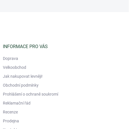
Z
á
p
a
t
í
INFORMACE PRO VÁS
Doprava
Velkoobchod
Jak nakupovat levněji!
Obchodní podmínky
Prohlášení o ochraně soukromí
Reklamační řád
Recenze
Prodejna