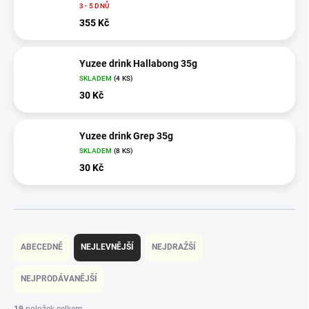
3 - 5 DNŮ
355 Kč
Yuzee drink Hallabong 35g
SKLADEM
(4 KS)
30 Kč
Yuzee drink Grep 35g
SKLADEM
(8 KS)
30 Kč
Ř
a
ABECEDNĚ
NEJLEVNĚJŠÍ
NEJDRAŽŠÍ
z
e
NEJPRODÁVANĚJŠÍ
n
í
19
položek celkem