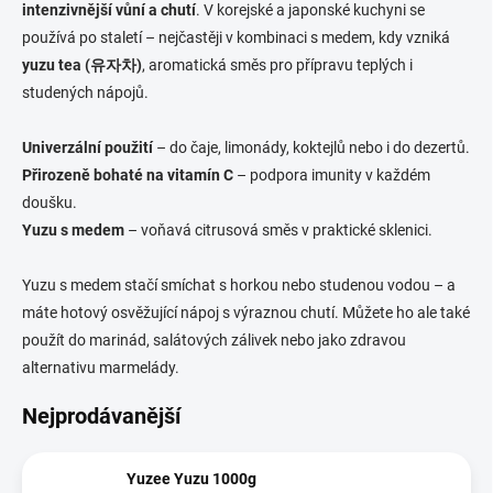
intenzivnější vůní a chutí
. V korejské a japonské kuchyni se
používá po staletí – nejčastěji v kombinaci s medem, kdy vzniká
yuzu tea (유자차)
, aromatická směs pro přípravu teplých i
studených nápojů.
Univerzální použití
– do čaje, limonády, koktejlů nebo i do dezertů.
Přirozeně bohaté na vitamín C
– podpora imunity v každém
doušku.
Yuzu s medem
– voňavá citrusová směs v praktické sklenici.
Yuzu s medem stačí smíchat s horkou nebo studenou vodou – a
máte hotový osvěžující nápoj s výraznou chutí. Můžete ho ale také
použít do marinád, salátových zálivek nebo jako zdravou
alternativu marmelády.
Nejprodávanější
Yuzee Yuzu 1000g