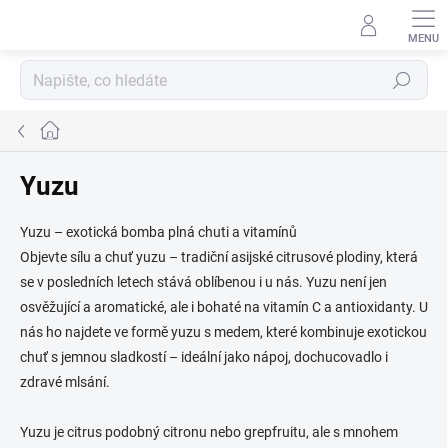
Přejít
na
obsah
Hledat
Domů
Yuzu
Yuzu – exotická bomba plná chuti a vitamínů
Objevte sílu a chuť yuzu – tradiční asijské citrusové plodiny, která
se v posledních letech stává oblíbenou i u nás. Yuzu není jen
osvěžující a aromatické, ale i bohaté na vitamín C a antioxidanty. U
nás ho najdete ve formě yuzu s medem, které kombinuje exotickou
chuť s jemnou sladkostí – ideální jako nápoj, dochucovadlo i
zdravé mlsání.
Yuzu je citrus podobný citronu nebo grepfruitu, ale s mnohem