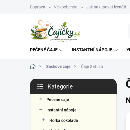
Přejít
Doprava
Velkoobchod
Jak nakupovat levněji!
na
obsah
PEČENÉ ČAJE
INSTANTNÍ NÁPOJE
Y
Domů
Sáčkové čaje
Čaje Gatuzo
P
Kategorie
o
Přeskočit
s
kategorie
N
t
Pečené čaje
r
Instantní nápoje
a
n
Horká čokoláda
n