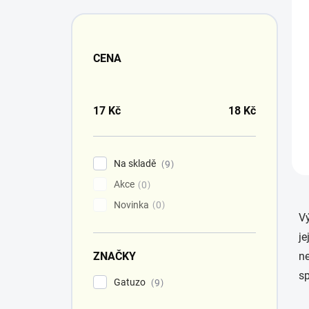
CENA
17
Kč
18
Kč
Na skladě
9
Akce
0
Novinka
0
Vý
je
ZNAČKY
ne
sp
Gatuzo
9