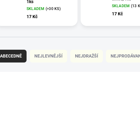
1ks
SKLADEM
(13 
SKLADEM
(>30 KS)
17 Kč
17 Kč
ABECEDNĚ
NEJLEVNĚJŠÍ
NEJDRAŽŠÍ
NEJPRODÁVAN
VÍCE ZA MÉNĚ
VÍCE ZA MÉNĚ
CG01