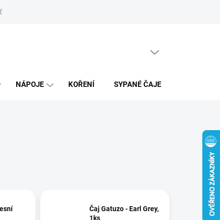
ní řád
Recenze
Prodejna
Kontakty
Moje objednávka
PRÁZDNÝ KOŠÍK
NÁKUPNÍ
KOŠÍK
NÁPOJE
KOŘENÍ
SYPANÉ ČAJE
DÁRKY
esní
Čaj Gatuzo - Earl Grey,
1ks