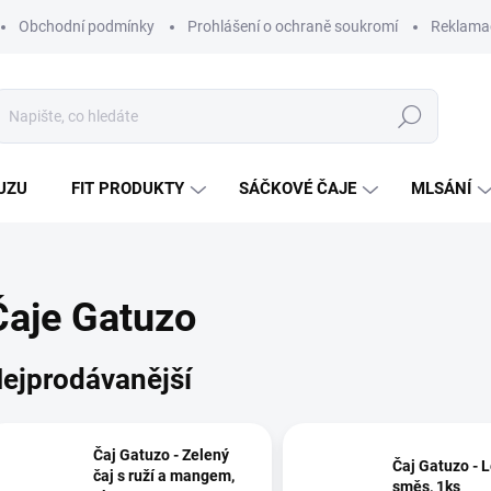
Obchodní podmínky
Prohlášení o ochraně soukromí
Reklamač
Hledat
UZU
FIT PRODUKTY
SÁČKOVÉ ČAJE
MLSÁNÍ
Čaje Gatuzo
ejprodávanější
Čaj Gatuzo - Zelený
Čaj Gatuzo - L
čaj s ruží a mangem,
směs, 1ks