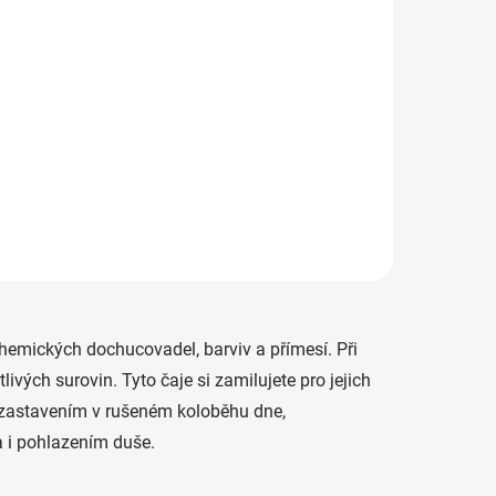
15,18 Kč bez DPH
Měrná
4 250 Kč / 1 kg
cena:
Do košíku
Minimální trvanlivost do
06.2029
emických dochucovadel, barviv a přímesí. Při
livých surovin. Tyto čaje si zamilujete pro jejich
 zastavením v rušeném koloběhu dne,
a i pohlazením duše.