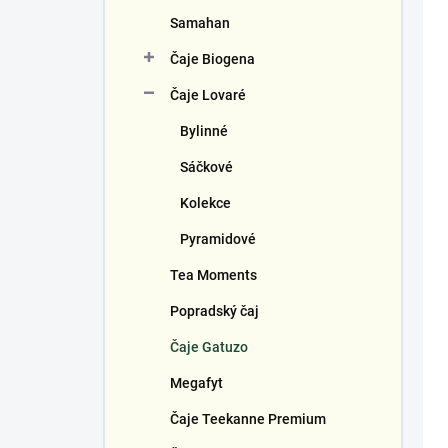
k
Samahan
t
ů
Čaje Biogena
Čaje Lovaré
Bylinné
Sáčkové
Kolekce
Pyramidové
Tea Moments
Popradský čaj
Čaje Gatuzo
Megafyt
Čaje Teekanne Premium