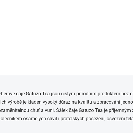
Měrná
Měrná
8 500 Kč / 1 kg
3 400 Kč / 1 kg
cena:
cena:
Do košíku
Do košíku
Minimální trvanlivost do
Minimální trvanlivost do
06.2029
06.2029
O
v
běrové čaje Gatuzo Tea jsou čistým přírodním produktem bez ch
l
á
jich výrobě je kladen vysoký důraz na kvalitu a zpracování jednot
d
zaměnitelnou chuť a vůni. Šálek čaje Gatuzo Tea je příjemným
a
c
olečníkem osamělých chvil i přátelských posezení, osvěžení těl
í
p