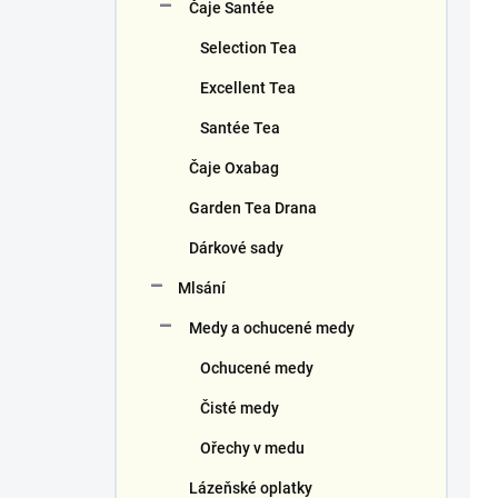
Čaje Santée
Selection Tea
Excellent Tea
Santée Tea
Čaje Oxabag
Garden Tea Drana
Dárkové sady
Mlsání
Medy a ochucené medy
Ochucené medy
Čisté medy
Ořechy v medu
Lázeňské oplatky