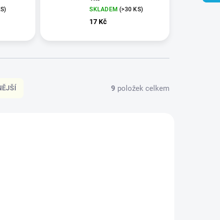
KS)
SKLADEM
(>30 KS)
17 Kč
9
položek celkem
ĚJŠÍ
VÍCE ZA MÉNĚ
CG02
CG03