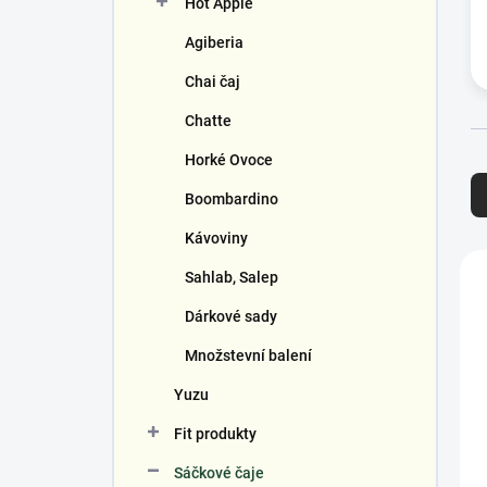
Hot Apple
í
p
Agiberia
a
n
Chai čaj
e
Chatte
l
Ř
Horké Ovoce
a
Boombardino
z
e
Kávoviny
n
V
Sahlab, Salep
í
ý
p
p
Dárkové sady
r
i
o
s
Množstevní balení
d
p
Yuzu
u
r
k
o
Fit produkty
t
d
ů
u
Sáčkové čaje