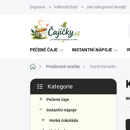
Přejít
Doprava
Velkoobchod
Jak nakupovat levněji!
na
obsah
PEČENÉ ČAJE
INSTANTNÍ NÁPOJE
Y
Domů
Prodávané značky
Karel Harazím
P
Kategorie
o
Přeskočit
s
kategorie
We
t
Pečené čaje
r
Instantní nápoje
a
Ř
n
Horká čokoláda
a
n
z