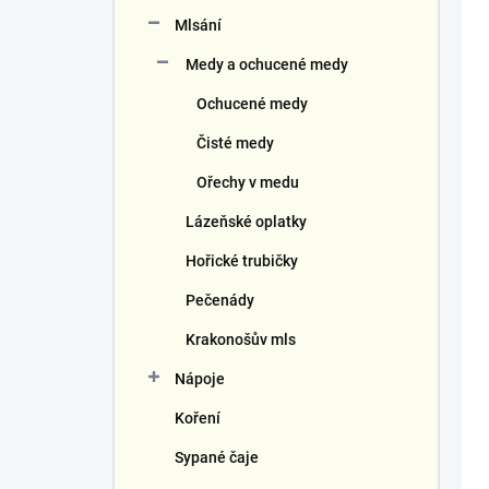
Mlsání
Medy a ochucené medy
Ochucené medy
Čisté medy
Ořechy v medu
Lázeňské oplatky
Hořické trubičky
Pečenády
Krakonošův mls
Nápoje
Koření
Sypané čaje