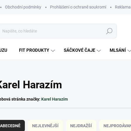
Obchodní podmínky
Prohlášení o ochraně soukromí
Reklamač
Hledat
UZU
FIT PRODUKTY
SÁČKOVÉ ČAJE
MLSÁNÍ
Karel Harazím
bová stránka značky:
Karel Harazím
ABECEDNĚ
NEJLEVNĚJŠÍ
NEJDRAŽŠÍ
NEJPRODÁVAN