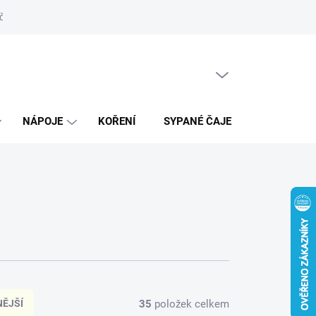
ní řád
Recenze
Prodejna
Kontakty
Moje objednávka
PRÁZDNÝ KOŠÍK
NÁKUPNÍ
KOŠÍK
NÁPOJE
KOŘENÍ
SYPANÉ ČAJE
DÁRKY
35
položek celkem
ĚJŠÍ