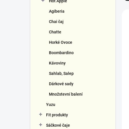
Hot Apple
í
e
p
n
Agiberia
V
a
í
ý
n
Chai čaj
p
p
e
r
i
Chatte
l
o
s
d
Horké Ovoce
p
u
r
Boombardino
k
o
t
d
Kávoviny
ů
u
Sahlab, Salep
k
t
Dárkové sady
ů
Množstevní balení
Yuzu
Fit produkty
Sáčkové čaje