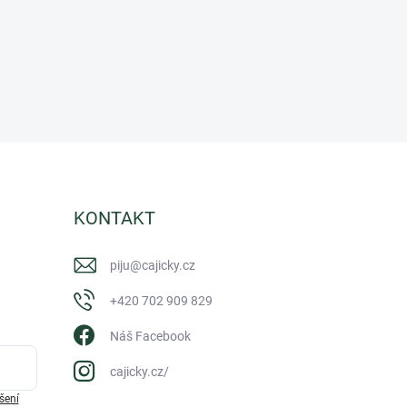
KONTAKT
piju
@
cajicky.cz
+420 702 909 829
Náš Facebook
cajicky.cz/
šení