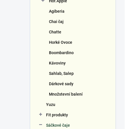
Hot Apple
í
p
Agiberia
a
n
Chai čaj
e
Chatte
l
Horké Ovoce
Boombardino
Kávoviny
Sahlab, Salep
Dárkové sady
Množstevní balení
Yuzu
Fit produkty
Sáčkové čaje