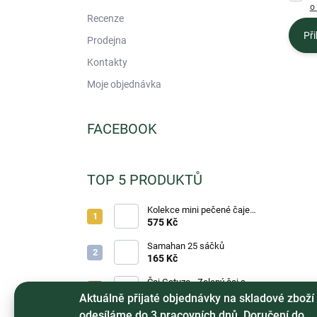
o
Recenze
Při
Prodejna
Kontakty
Moje objednávka
FACEBOOK
TOP 5 PRODUKTŮ
Kolekce mini pečené čaje
Notea Zimní 60ml 24ks
575 Kč
Samahan 25 sáčků
165 Kč
Čaj Gatuzo - Zelený čaj s
ruží a mangem, 1ks
17 Kč
Aktuálně přijaté objednávky na skladové zboží
odesíláme do 3 pracovních dnů. Doručení do