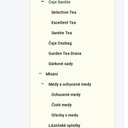
Čaje Santée
Selection Tea
Excellent Tea
Santée Tea
Čaje Oxabag
Garden Tea Drana
Dárkové sady
Mlsání
Medy a ochucené medy
Ochucené medy
Čisté medy
Ořechy v medu
Lázeňské oplatky