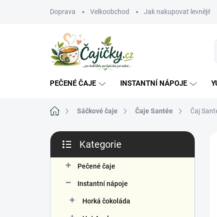
Přejít
Doprava
Velkoobchod
Jak nakupovat levněji!
na
obsah
PEČENÉ ČAJE
INSTANTNÍ NÁPOJE
Y
Domů
Sáčkové čaje
Čaje Santée
Čaj Sant
P
Kategorie
o
Přeskočit
s
kategorie
V
t
Pečené čaje
r
Instantní nápoje
a
n
Horká čokoláda
n