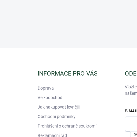
Z
á
p
a
INFORMACE PRO VÁS
ODE
t
í
Vložte
Doprava
našem
Velkoobchod
Jak nakupovat levněji!
E-MAI
Obchodní podmínky
Prohlášení o ochraně soukromí
S
Reklamační řád