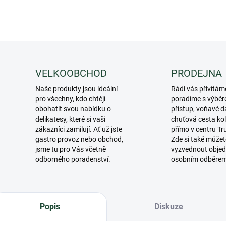
VELKOOBCHOD
PRODEJNA
Naše produkty jsou ideální
Rádi vás přivítám
pro všechny, kdo chtějí
poradíme s výběr
obohatit svou nabídku o
přístup, voňavé d
delikatesy, které si vaši
chuťová cesta ko
zákazníci zamilují. Ať už jste
přímo v centru Tr
gastro provoz nebo obchod,
Zde si také můžet
jsme tu pro Vás včetně
vyzvednout objed
odborného poradenství.
osobním odběre
Popis
Diskuze