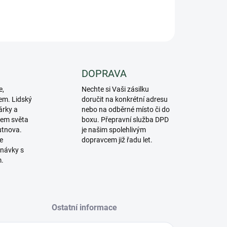
ZEPTAT SE
DOPRAVA
e,
Nechte si Vaši zásilku
em. Lidský
doručit na konkrétní adresu
árky a
nebo na odběrné místo či do
lem světa
boxu. Přepravní služba DPD
utnova.
je našim spolehlivým
e
dopravcem již řadu let.
návky s
m.
Ostatní informace