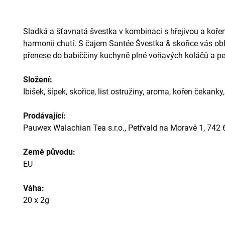
Sladká a šťavnatá švestka v kombinaci s hřejivou a kořen
harmonii chutí. S čajem Santée Švestka
&
skořice vás obk
přenese do babiččiny kuchyně plné voňavých koláčů a p
Složení:
Ibišek, šípek, skořice, list ostružiny, aroma, kořen čekanky
Prodávající:
Pauwex Walachian Tea s.r.o., Petřvald na Moravě 1, 742
Země původu:
EU
Váha:
20 x 2g