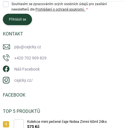
Souhlasím se zpracováním svých osobních údajů pro zasílání
newsletterů dle
Prohlášení o ochraně soukromí.
Přihlásit se
KONTAKT
piju
@
cajicky.cz
+420 702 909 829
Náš Facebook
cajicky.cz/
FACEBOOK
TOP 5 PRODUKTŮ
Kolekce mini pečené čaje Notea Zimní 60ml 24ks
575 Kč