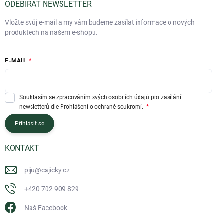
ODEBÍRAT NEWSLETTER
Vložte svůj e-mail a my vám budeme zasílat informace o nových
produktech na našem e-shopu.
E-MAIL
Souhlasím se zpracováním svých osobních údajů pro zasílání
newsletterů dle
Prohlášení o ochraně soukromí.
Přihlásit se
KONTAKT
piju
@
cajicky.cz
+420 702 909 829
Náš Facebook