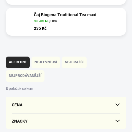
Čaj Biogena Traditional Tea maxi
SKLADEM
(6 KS)
235 Kč
Ř
a
ABECEDNĚ
NEJLEVNĚJŠÍ
NEJDRAŽŠÍ
z
e
NEJPRODÁVANĚJŠÍ
n
í
8
položek celkem
p
r
CENA
o
d
u
ZNAČKY
k