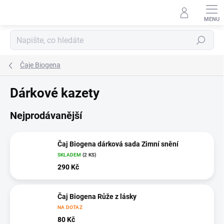
Přejít
na
obsah
Hledat
Čaje Biogena
Dárkové kazety
Nejprodávanější
Čaj Biogena dárková sada Zimní snění
SKLADEM
(2 KS)
290 Kč
Čaj Biogena Růže z lásky
NA DOTAZ
80 Kč