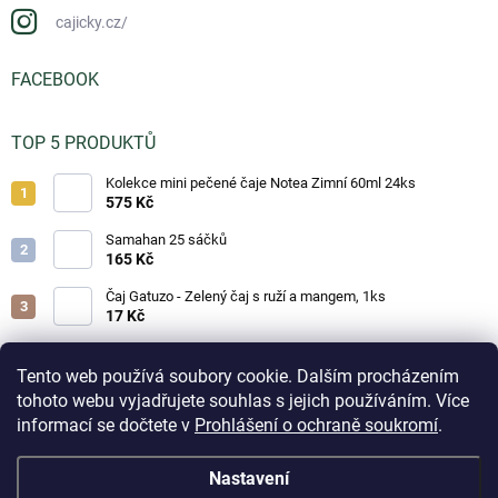
cajicky.cz/
FACEBOOK
TOP 5 PRODUKTŮ
Kolekce mini pečené čaje Notea Zimní 60ml 24ks
575 Kč
Samahan 25 sáčků
165 Kč
Čaj Gatuzo - Zelený čaj s ruží a mangem, 1ks
17 Kč
Čaj Gatuzo - Lesní směs, 1ks
17 Kč
Tento web používá soubory cookie. Dalším procházením
tohoto webu vyjadřujete souhlas s jejich používáním. Více
Horká čokoláda - Classic 25g
informací se dočtete v
Prohlášení o ochraně soukromí
.
19 Kč
Aktuálně přijaté objednávky na skladové zboží odesíláme
Nastavení
do 3 pracovních dnů. Doručení do odběrných boxů volte