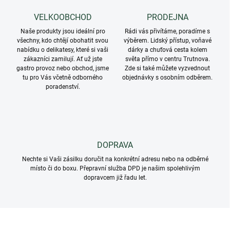
a
c
VELKOOBCHOD
PRODEJNA
í
Naše produkty jsou ideální pro
p
Rádi vás přivítáme, poradíme s
všechny, kdo chtějí obohatit svou
výběrem. Lidský přístup, voňavé
r
nabídku o delikatesy, které si vaši
dárky a chuťová cesta kolem
v
zákazníci zamilují. Ať už jste
světa přímo v centru Trutnova.
k
gastro provoz nebo obchod, jsme
Zde si také můžete vyzvednout
y
tu pro Vás včetně odborného
objednávky s osobním odběrem.
v
poradenství.
ý
p
i
s
u
DOPRAVA
Nechte si Vaši zásilku doručit na konkrétní adresu nebo na odběrné
místo či do boxu. Přepravní služba DPD je našim spolehlivým
dopravcem již řadu let.
Z
á