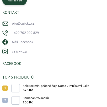
Přihlásit se
KONTAKT
piju
@
cajicky.cz
+420 702 909 829
Náš Facebook
cajicky.cz/
FACEBOOK
TOP 5 PRODUKTŮ
Kolekce mini pečené čaje Notea Zimní 60ml 24ks
575 Kč
Samahan 25 sáčků
165 Kč