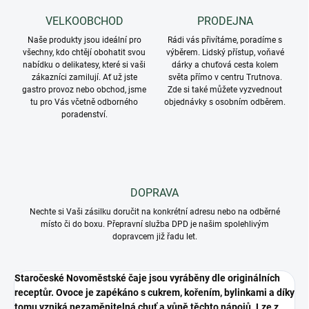
VELKOOBCHOD
PRODEJNA
Naše produkty jsou ideální pro
Rádi vás přivítáme, poradíme s
všechny, kdo chtějí obohatit svou
výběrem. Lidský přístup, voňavé
nabídku o delikatesy, které si vaši
dárky a chuťová cesta kolem
zákazníci zamilují. Ať už jste
světa přímo v centru Trutnova.
gastro provoz nebo obchod, jsme
Zde si také můžete vyzvednout
tu pro Vás včetně odborného
objednávky s osobním odběrem.
poradenství.
DOPRAVA
Nechte si Vaši zásilku doručit na konkrétní adresu nebo na odběrné
místo či do boxu. Přepravní služba DPD je našim spolehlivým
dopravcem již řadu let.
Staročeské Novoměstské čaje jsou vyráběny dle originálních
receptůr. Ovoce je zapékáno s cukrem, kořením, bylinkami a díky
tomu vzniká nezaměnitelná chuť a vůně těchto nápojů. Lze z