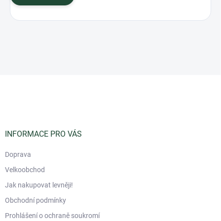
Z
á
p
a
t
í
INFORMACE PRO VÁS
Doprava
Velkoobchod
Jak nakupovat levněji!
Obchodní podmínky
Prohlášení o ochraně soukromí