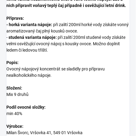
nich připravit voňavý teplý čaj případně i osvěžující letní drink.
Příprava:
-
horká varianta nápoje:
při zalití 200ml horké vody získáte vonný
aromatizovaný čaj plný kousků ovoce.
-
studená varianta nápoje:
při zalití 200ml studené vody získáte
velmi osvěžující ovocný nápoj s kousky ovoce. Možno doplnit
ledem či ledovou tříští.
Popis:
Ovocný nápojový koncentrát se sladidly pro přípravu
nealkoholického nápoje.
Složení:
Mix 9 druhů
Podíl ovocné složky:
min 40%
Výrobce:
Milan Švorc, Vršovka 41, 549 01 Vršovka