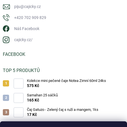
piju
@
cajicky.cz
+420 702 909 829
Náš Facebook
cajicky.cz/
FACEBOOK
TOP 5 PRODUKTŮ
Kolekce mini pečené čaje Notea Zimní 60ml 24ks
575 Kč
Samahan 25 sáčků
165 Kč
Čaj Gatuzo - Zelený čaj s ruží a mangem, 1ks
17 Kč
Čaj Gatuzo - Lesní směs, 1ks