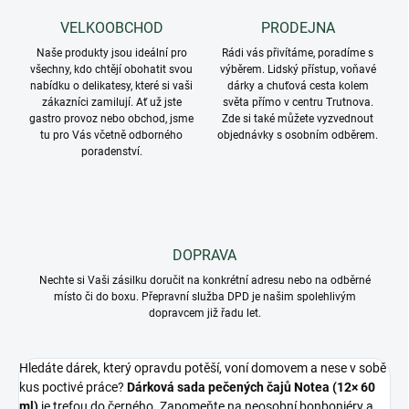
VELKOOBCHOD
PRODEJNA
Naše produkty jsou ideální pro
Rádi vás přivítáme, poradíme s
všechny, kdo chtějí obohatit svou
výběrem. Lidský přístup, voňavé
nabídku o delikatesy, které si vaši
dárky a chuťová cesta kolem
zákazníci zamilují. Ať už jste
světa přímo v centru Trutnova.
gastro provoz nebo obchod, jsme
Zde si také můžete vyzvednout
tu pro Vás včetně odborného
objednávky s osobním odběrem.
poradenství.
DOPRAVA
Nechte si Vaši zásilku doručit na konkrétní adresu nebo na odběrné
místo či do boxu. Přepravní služba DPD je našim spolehlivým
dopravcem již řadu let.
Hledáte dárek, který opravdu potěší, voní domovem a nese v sobě
kus poctivé práce?
Dárková sada pečených čajů Notea (12× 60
ml)
je trefou do černého. Zapomeňte na neosobní bonboniéry a