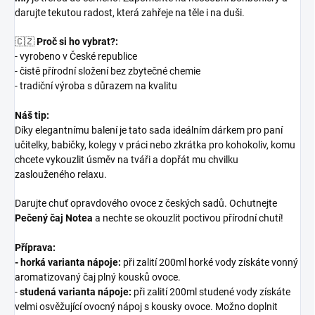
darujte tekutou radost, která zahřeje na těle i na duši.
🇨🇿
Proč si ho vybrat?:
- vyrobeno v České republice
- čistě přírodní složení bez zbytečné chemie
- tradiční výroba s důrazem na kvalitu
Náš tip:
Díky elegantnímu balení je tato sada ideálním dárkem pro paní
učitelky, babičky, kolegy v práci nebo zkrátka pro kohokoliv, komu
chcete vykouzlit úsměv na tváři a dopřát mu chvilku
zaslouženého relaxu.
Darujte chuť opravdového ovoce z českých sadů. Ochutnejte
Pečený čaj Notea
a nechte se okouzlit poctivou přírodní chutí!
Příprava:
-
horká varianta nápoje:
při zalití 200ml horké vody získáte vonný
aromatizovaný čaj plný kousků ovoce.
-
studená varianta nápoje:
při zalití 200ml studené vody získáte
velmi osvěžující ovocný nápoj s kousky ovoce. Možno doplnit