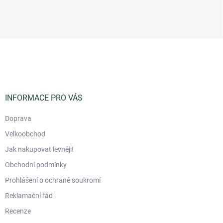
Z
á
p
a
t
í
INFORMACE PRO VÁS
Doprava
Velkoobchod
Jak nakupovat levněji!
Obchodní podmínky
Prohlášení o ochraně soukromí
Reklamační řád
Recenze