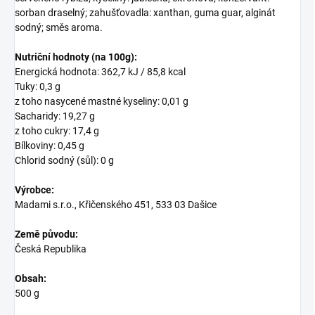
sorban draselný; zahušťovadla: xanthan, guma guar, alginát
sodný; směs aroma.
Nutriční hodnoty (na 100g):
Energická hodnota: 362,7 kJ / 85,8 kcal
Tuky: 0,3 g
z toho nasycené mastné kyseliny: 0,01 g
Sacharidy: 19,27 g
z toho cukry: 17,4 g
Bílkoviny: 0,45 g
Chlorid sodný (sůl): 0 g
Výrobce:
Madami s.r.o., Křičenského 451, 533 03 Dašice
Země původu:
Česká Republika
Obsah:
500 g