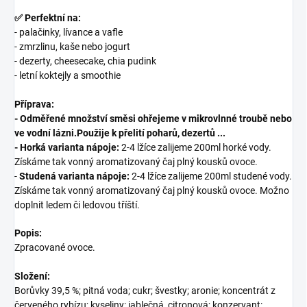
✅ Perfektní na:
- palačinky, lívance a vafle
- zmrzlinu, kaše nebo jogurt
- dezerty, cheesecake, chia pudink
- letní koktejly a smoothie
Příprava:
-
Odměřené množství směsi ohřejeme v mikrovlnné troubě nebo
ve vodní lázni.Použije k přelití poharů, dezertů ...
-
Horká varianta nápoje:
2-4 lžíce zalijeme 200ml horké vody.
Získáme tak vonný aromatizovaný čaj plný kousků ovoce.
-
Studená varianta nápoje:
2-4 lžíce zalijeme 200ml studené vody.
Získáme tak vonný aromatizovaný čaj plný kousků ovoce. Možno
doplnit ledem či ledovou tříští.
Popis:
Zpracované ovoce.
Složení:
Borůvky 39,5 %; pitná voda; cukr; švestky; aronie; koncentrát z
červeného rybízu; kyseliny: jablečná, citronová; konzervant: