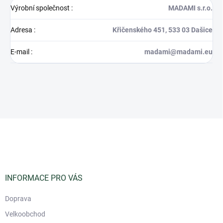
Výrobní společnost
:
MADAMI s.r.o.
Adresa
:
Křičenského 451, 533 03 Dašice
E-mail
:
madami@madami.eu
Z
á
p
a
t
í
INFORMACE PRO VÁS
Doprava
Velkoobchod