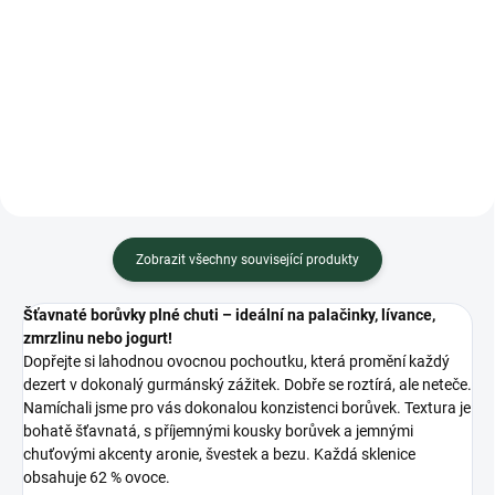
Do košíku
Do košíku
Minimální trvanlivost do 05.2027
Minimální trvanlivost do 02.2027
Zobrazit všechny související produkty
Šťavnaté borůvky plné chuti – ideální na palačinky, lívance,
zmrzlinu nebo jogurt!
Dopřejte si lahodnou ovocnou pochoutku, která promění každý
dezert v dokonalý gurmánský zážitek. Dobře se roztírá, ale neteče.
Namíchali jsme pro vás dokonalou konzistenci borůvek. Textura je
bohatě šťavnatá, s příjemnými kousky borůvek a jemnými
chuťovými akcenty aronie, švestek a bezu. Každá sklenice
obsahuje 62 % ovoce.