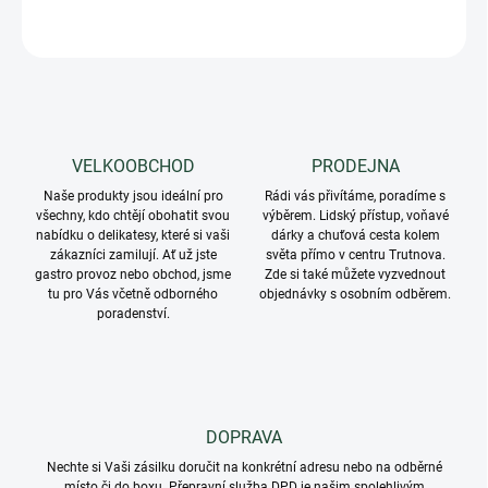
ZEPTAT SE
VELKOOBCHOD
PRODEJNA
Naše produkty jsou ideální pro
Rádi vás přivítáme, poradíme s
všechny, kdo chtějí obohatit svou
výběrem. Lidský přístup, voňavé
nabídku o delikatesy, které si vaši
dárky a chuťová cesta kolem
zákazníci zamilují. Ať už jste
světa přímo v centru Trutnova.
gastro provoz nebo obchod, jsme
Zde si také můžete vyzvednout
tu pro Vás včetně odborného
objednávky s osobním odběrem.
poradenství.
DOPRAVA
Nechte si Vaši zásilku doručit na konkrétní adresu nebo na odběrné
místo či do boxu. Přepravní služba DPD je našim spolehlivým