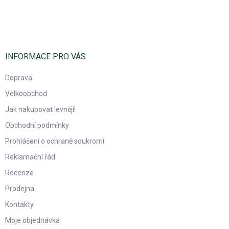
Z
á
p
a
t
í
INFORMACE PRO VÁS
Doprava
Velkoobchod
Jak nakupovat levněji!
Obchodní podmínky
Prohlášení o ochraně soukromí
Reklamační řád
Recenze
Prodejna
Kontakty
Moje objednávka