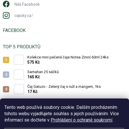
Náš Facebook
cajicky.cz/
FACEBOOK
TOP 5 PRODUKTŮ
Kolekce mini pečené čaje Notea Zimní 60ml 24ks
575 Kč
Samahan 25 sáčků
165 Kč
Čaj Gatuzo - Zelený čaj s ruží a mangem, 1ks
17 Kč
Čaj Gatuzo - Lesní směs, 1ks
17 Kč
Tento web používá soubory cookie. Dalším procházením
tohoto webu vyjadřujete souhlas s jejich používáním. Více
Horká čokoláda - Classic 25g
informací se dočtete v
Prohlášení o ochraně soukromí
.
19 Kč