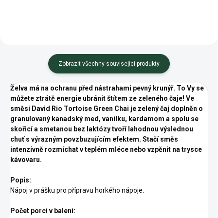
Zobrazit všechny související produkty
Želva má na ochranu před nástrahami pevný krunýř. To Vy se
můžete ztrátě energie ubránit štítem ze zeleného čaje! Ve
směsi David Rio Tortoise Green Chai je zelený čaj doplněn o
granulovaný kanadský med, vanilku, kardamom a spolu se
skořicí a smetanou bez laktózy tvoří lahodnou výslednou
chuť s výrazným povzbuzujícím efektem. Stačí směs
intenzívně rozmíchat v teplém mléce nebo vzpěnit na trysce
kávovaru.
Popis:
Nápoj v prášku pro přípravu horkého nápoje.
Počet porcí v balení: