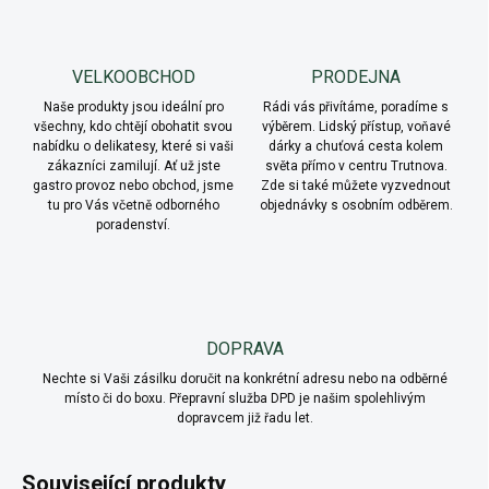
VELKOOBCHOD
PRODEJNA
Naše produkty jsou ideální pro
Rádi vás přivítáme, poradíme s
všechny, kdo chtějí obohatit svou
výběrem. Lidský přístup, voňavé
nabídku o delikatesy, které si vaši
dárky a chuťová cesta kolem
zákazníci zamilují. Ať už jste
světa přímo v centru Trutnova.
gastro provoz nebo obchod, jsme
Zde si také můžete vyzvednout
tu pro Vás včetně odborného
objednávky s osobním odběrem.
poradenství.
DOPRAVA
Nechte si Vaši zásilku doručit na konkrétní adresu nebo na odběrné
místo či do boxu. Přepravní služba DPD je našim spolehlivým
dopravcem již řadu let.
Související produkty