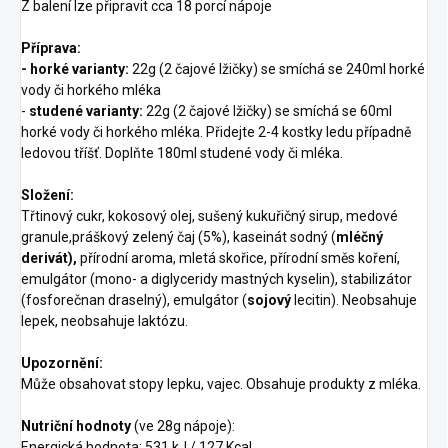
Z balení lze připravit cca 18 porcí nápoje
Příprava:
-
horké varianty:
22g (2 čajové lžičky) se smíchá se 240ml horké
vody či horkého mléka
-
studené varianty:
22g (2 čajové lžičky) se smíchá se 60ml
horké vody či horkého mléka. Přidejte 2-4 kostky ledu případně
ledovou tříšť. Doplňte 180ml studené vody či mléka.
Složení:
Třtinový cukr, kokosový olej, sušený kukuřičný sirup,
medové
granule
,práškový zelený čaj (5%), kaseinát sodný (
mléčný
derivát),
přírodní aroma, mletá skořice,
přírodní směs koření,
emulgátor (mono- a diglyceridy m
astných kyselin
), stabilizátor
(
fosforečnan draselný), emulgátor (
sojový
lecitin)
.
Neobsahuje
lepek, neobsahuje laktózu.
Upozornění:
Může obsahovat stopy lepku, vajec. Obsahuje produkty z mléka.
Nutriční hodnoty
(ve 28g nápoje):
Energická hodnota: 531 kJ / 127 Kcal