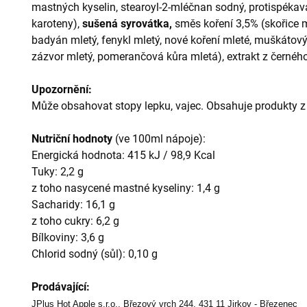
mastných kyselin, stearoyl-2-mléčnan sodný, protispékavá l
karoteny),
sušená syrovátka,
směs koření 3,5% (skořice m
badyán mletý, fenykl mletý, nové koření mleté, muškátový
zázvor mletý, pomerančová kůra mletá), extrakt z černého
Upozornění:
Může obsahovat stopy lepku, vajec. Obsahuje produkty z
Nutriční hodnoty
(ve 100ml nápoje):
Energická hodnota: 415 kJ / 98,9 Kcal
Tuky: 2,2 g
z toho nasycené mastné kyseliny: 1,4 g
Sacharidy: 16,1 g
z toho cukry: 6,2 g
Bílkoviny: 3,6 g
Chlorid sodný (sůl): 0,10 g
Prodávající:
JPlus Hot Apple s.r.o., Březový vrch 244, 431 11 Jirkov - Březenec