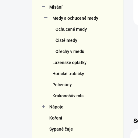
Mlsání
Medy a ochucené medy
Ochucené medy
Čisté medy
Ořechy v medu
Lázeňské oplatky
Hořické trubičky
Pečenády
Krakonošův mls
Nápoje
Koření
S
Sypané čaje