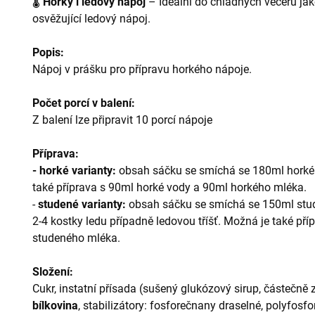
🌡️
Horký i ledový nápoj
– Ideální do chladných večerů jako
osvěžující ledový nápoj.
Popis:
Nápoj v prášku pro přípravu horkého nápoje.
Počet porcí v balení:
Z balení lze připravit 10 porcí nápoje
Příprava:
-
horké varianty:
obsah sáčku se smíchá se 180ml horkéh
také příprava s 90ml horké vody a 90ml horkého mléka.
-
studené varianty:
obsah sáčku se smíchá se 150ml stud
2-4 kostky ledu případně ledovou tříšť. Možná je také př
studeného mléka.
Složení:
Cukr, instatní přísada (sušený glukózový sirup, částečně z
bílkovina
, stabilizátory: fosforečnany draselné, polyfos