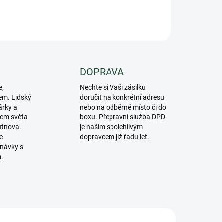
ZEPTAT SE
DOPRAVA
e,
Nechte si Vaši zásilku
em. Lidský
doručit na konkrétní adresu
árky a
nebo na odběrné místo či do
lem světa
boxu. Přepravní služba DPD
utnova.
je našim spolehlivým
e
dopravcem již řadu let.
návky s
m.