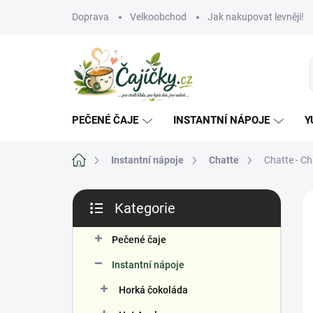
Přejít
Doprava
Velkoobchod
Jak nakupovat levněji!
na
obsah
PEČENÉ ČAJE
INSTANTNÍ NÁPOJE
Y
Domů
Instantní nápoje
Chatte
Chatte - Ch
P
Kategorie
o
Přeskočit
s
kategorie
V
t
Pečené čaje
r
Instantní nápoje
a
n
Horká čokoláda
n