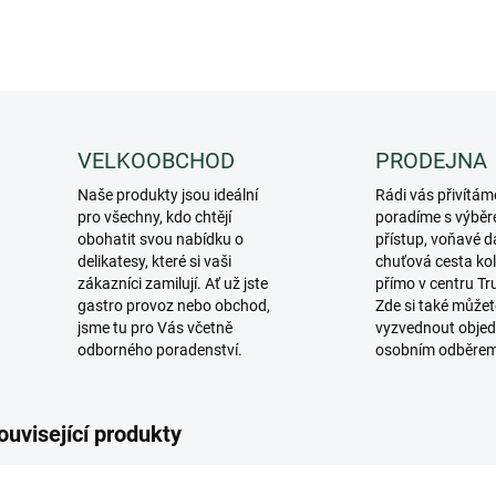
VELKOOBCHOD
PRODEJNA
Naše produkty jsou ideální
Rádi vás přivítám
pro všechny, kdo chtějí
poradíme s výběr
obohatit svou nabídku o
přístup, voňavé d
delikatesy, které si vaši
chuťová cesta ko
zákazníci zamilují. Ať už jste
přímo v centru Tr
gastro provoz nebo obchod,
Zde si také můžet
jsme tu pro Vás včetně
vyzvednout objed
odborného poradenství.
osobním odběre
ouvisející produkty