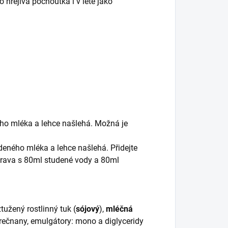
 hřejivá pochoutka i v létě jako
o mléka a lehce našlehá. Možná je
eného mléka a lehce našlehá. Přidejte
íprava s 80ml studené vody a 80ml
tužený rostlinný tuk (
sójový
),
mléčná
forečnany, emulgátory: mono a diglyceridy