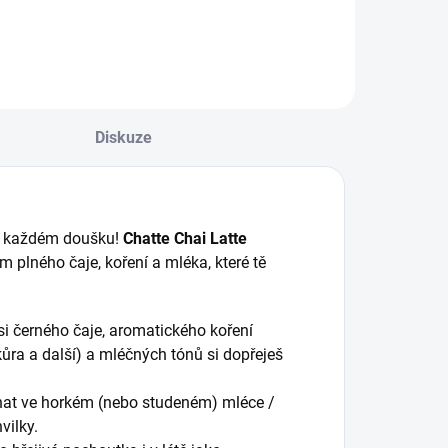
Diskuze
 v každém doušku!
Chatte Chai Latte
 plného čaje, koření a mléka, které tě
si černého čaje, aromatického koření
kůra a další) a mléčných tónů si dopřeješ
hat ve horkém (nebo studeném) mléce /
vilky.