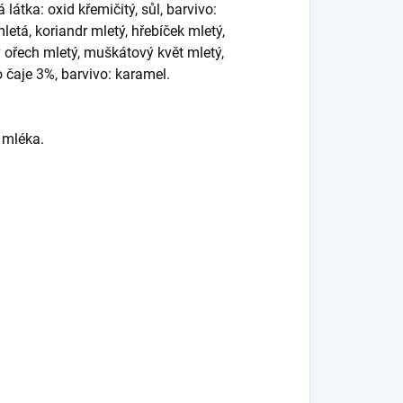
átka: oxid křemičitý, sůl, barvivo:
letá, koriandr mletý, hřebíček mletý,
 ořech mletý, muškátový květ mletý,
 čaje 3%, barvivo: karamel.
 mléka.