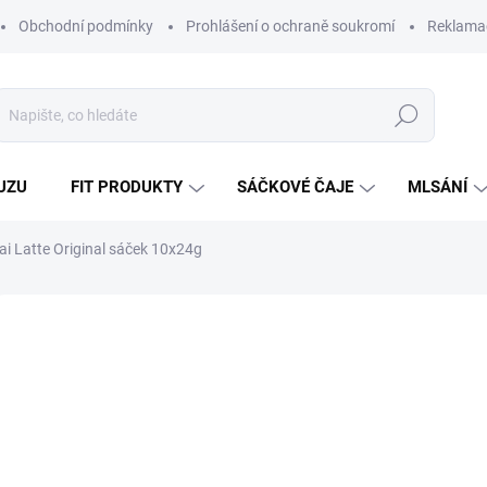
Obchodní podmínky
Prohlášení o ochraně soukromí
Reklamač
Hledat
UZU
FIT PRODUKTY
SÁČKOVÉ ČAJE
MLSÁNÍ
ai Latte Original sáček 10x24g
4 hodnocení
Podrobnosti hodnocení
ÝHODNÁ NABÍDKA
ČESKÝ VÝROBEK
VÍCE ZA MÉNĚ
17
156,
Měrná
729,17