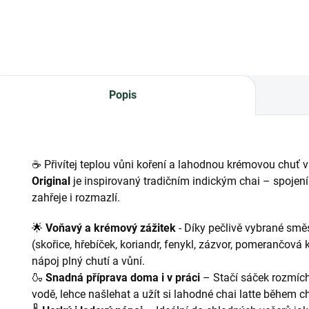
Popis
☕ Přivítej teplou vůni koření a lahodnou krémovou chuť
Original
je inspirovaný tradičním indickým chai – spojením
zahřeje i rozmazlí.
🌟
Voňavý a krémový zážitek
- Díky pečlivě vybrané smě
(skořice, hřebíček, koriandr, fenykl, zázvor, pomerančová 
nápoj plný chutí a vůní.
🍶
Snadná příprava doma i v práci
– Stačí sáček rozmíc
vodě, lehce našlehat a užít si lahodné chai latte během ch