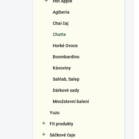
Hot Apple
í
p
Agiberia
a
n
Chai čaj
e
Chatte
l
Horké Ovoce
Boombardino
Kávoviny
Sahlab, Salep
Dárkové sady
Množstevní balení
Yuzu
Fit produkty
Sáčkové čaje