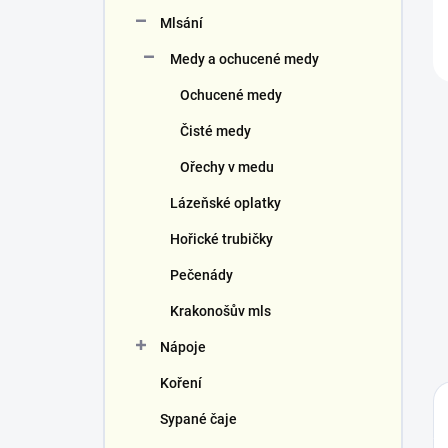
Mlsání
Medy a ochucené medy
Ochucené medy
Čisté medy
Ořechy v medu
Lázeňské oplatky
Hořické trubičky
Pečenády
Krakonošův mls
Nápoje
Koření
Sypané čaje