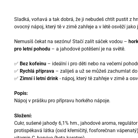
Sladká, voňavá a tak dobrá, že ji nebudeš chtít pustit z h
ovocný nápoj, který tě v zimě zahřeje a v létě osvěží jak
Nemusíš čekat na sezónu! Stačí zalít sáček vodou –
hork
pro letní pohodu
– a jahodové potěšení je na světě.
✅
Bez kofeinu
– ideální i pro děti nebo na večerní pohod
✅
Rychlá příprava
– zaliješ a už se můžeš zachumlat do
✅
Zimní i letní drink
- nápoj, který tě zahřeje v zimě a osvě
Popis:
Nápoj v prášku pro přípravu horkého nápoje.
Složení:
Cukr, sušené jahody 6,1% hm., jahodové aroma, regulátor k
protispékavá látka (oxid křemičitý, fosforečnan vápenatý),
vitamin C, barvivo (beta karoten).