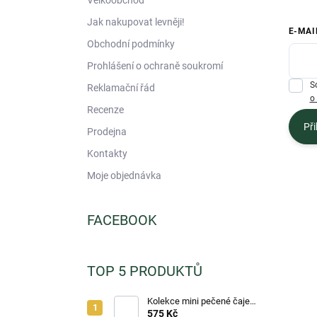
Velkoobchod
Jak nakupovat levněji!
E-MAI
Obchodní podmínky
Prohlášení o ochraně soukromí
S
Reklamační řád
o
Recenze
Při
Prodejna
Kontakty
Moje objednávka
FACEBOOK
TOP 5 PRODUKTŮ
Kolekce mini pečené čaje
Notea Zimní 60ml 24ks
575 Kč