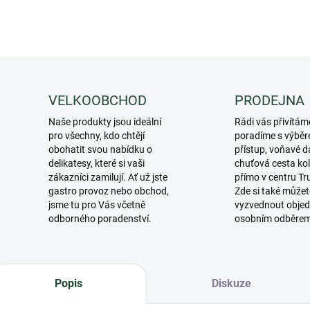
VELKOOBCHOD
PRODEJNA
Naše produkty jsou ideální
Rádi vás přivítám
pro všechny, kdo chtějí
poradíme s výběr
obohatit svou nabídku o
přístup, voňavé d
delikatesy, které si vaši
chuťová cesta ko
zákazníci zamilují. Ať už jste
přímo v centru Tr
gastro provoz nebo obchod,
Zde si také můžet
jsme tu pro Vás včetně
vyzvednout objed
odborného poradenství.
osobním odběre
Popis
Diskuze