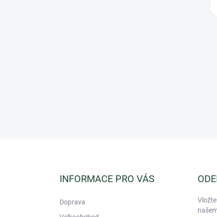
Z
á
p
a
INFORMACE PRO VÁS
ODE
t
í
Vložte
Doprava
našem