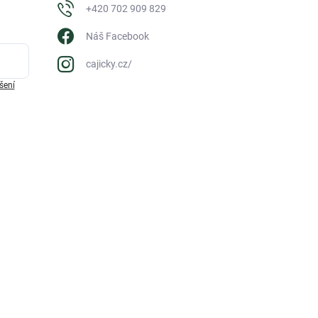
+420 702 909 829
Náš Facebook
cajicky.cz/
šení