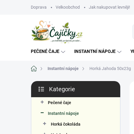
Přejít
Doprava
Velkoobchod
Jak nakupovat levněji!
na
obsah
PEČENÉ ČAJE
INSTANTNÍ NÁPOJE
Y
Domů
Instantní nápoje
Horká Jahoda 50x23g
P
Kategorie
o
Přeskočit
s
kategorie
V
t
Pečené čaje
r
Instantní nápoje
a
n
Horká čokoláda
n