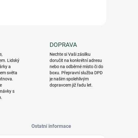
ZEPTAT SE
DOPRAVA
e,
Nechte si Vaši zásilku
em. Lidský
doručit na konkrétní adresu
árky a
nebo na odběrné místo či do
lem světa
boxu. Přepravní služba DPD
utnova.
je našim spolehlivým
e
dopravcem již řadu let.
návky s
m.
Ostatní informace