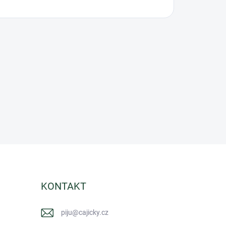
KONTAKT
piju
@
cajicky.cz