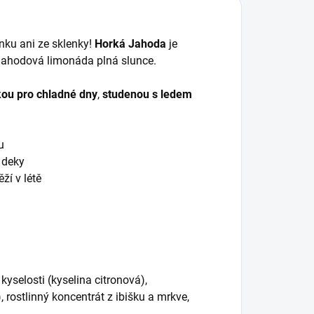
rnku ani ze sklenky!
Horká Jahoda
je
o jahodová limonáda plná slunce.
ou pro chladné dny
,
studenou s ledem
u
 deky
ží v létě
yselosti (kyselina citronová),
 rostlinný koncentrát z ibišku a mrkve,