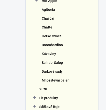
Hot Apple
í
p
Agiberia
a
n
Chai čaj
e
Chatte
l
Horké Ovoce
Boombardino
Kávoviny
Sahlab, Salep
Dárkové sady
Množstevní balení
Yuzu
Fit produkty
Sáčkové čaje