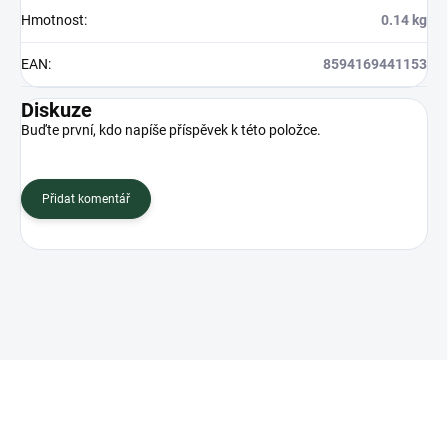
Hmotnost
:
0.14 kg
EAN
:
8594169441153
Diskuze
Buďte první, kdo napíše příspěvek k této položce.
Přidat komentář
Z
á
p
a