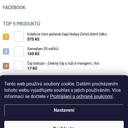
FACEBOOK
TOP 5 PRODUKTŮ
Kolekce mini pečené čaje Notea Zimní 60ml 24ks
575 Kč
Samahan 25 sáčků
165 Kč
Čaj Gatuzo - Zelený čaj s ruží a mangem, 1ks
17 Kč
Čaj Gatuzo - Lesní směs, 1ks
17 Kč
Tento web používá soubory cookie. Dalším procházením
tohoto webu vyjadřujete souhlas s jejich používáním. Více
Horká čokoláda - Classic 25g
informací se dočtete v
Prohlášení o ochraně soukromí
.
19 Kč
Aktuálně přijaté objednávky na skladové zboží odesíláme
Nastavení
do 3 pracovních dnů. Doručení do odběrných boxů volte
prosím jen u drobných objednávek z důvodu omezené
Copyright 2026
Čajíčky.cz - lahodné čaje a horké nápoje
. Všechna práva
kapacity boxů. Při zaplnění odběrného místa může být
vyhrazena.
Upravit nastavení cookies
přepravcem zásilka přesměrována na nejbližší volné