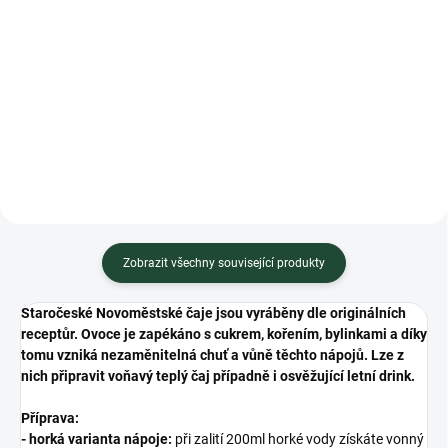
Měrná
338 Kč / 1 kg
cena:
cena:
Do košíku
Do košíku
Minimální trvanlivost do
Minimální trvanlivost do 03.2027
Zobrazit všechny související produkty
Staročeské Novoměstské čaje jsou vyráběny dle originálních
receptůr. Ovoce je zapékáno s cukrem, kořením, bylinkami a díky
tomu vzniká nezaměnitelná chuť a vůně těchto nápojů. Lze z
nich připravit voňavý teplý čaj případně i osvěžující letní drink.
Příprava:
-
horká varianta nápoje:
při zalití 200ml horké vody získáte vonný