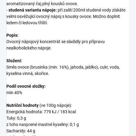
aromatizovaný čaj plný kousků ovoce.
-
studená varianta nápoje:
při zalití 200ml studené vody získáte
velmi osvěžující ovocný nápoj s kousky ovoce. Možno doplnit
ledem či ledovou tříští.
Popis:
Ovocný nápojový koncentrát se sladidly pro přípravu
nealkoholického nápoje.
Složení:
Směs ovoce (brusinka (min. 16%), jahoda, jablko), cukr, voda,
kyselina vinná, skořice.
Podíl ovocné složky:
min 40%
Nutriční hodnoty
(ve 100g nápoje):
Energická hodnota: 779 kJ / 183 kcal
Tuky: 0,3 g
z toho nasycené mastné kyseliny: 0,1 g
Sacharidy: 44 g