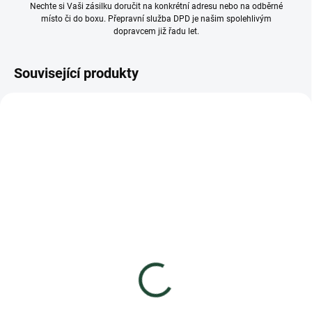
Nechte si Vaši zásilku doručit na konkrétní adresu nebo na odběrné
místo či do boxu. Přepravní služba DPD je našim spolehlivým
dopravcem již řadu let.
Související produkty
ČESKÝ VÝROBEK
ČESKÝ VÝROBEK
VÍCE ZA MÉNĚ
VÍCE ZA MÉNĚ
NA DOTAZ
SKLADEM
(8 KS)
Šťavnatý čaj Madami
Šťavnatý čaj Brusinková
Brusinková směs 55g
směs 500g
36 Kč
169 Kč
32,14 Kč bez DPH
150,89 Kč bez DPH
Měrná
654,55 Kč / 1 kg