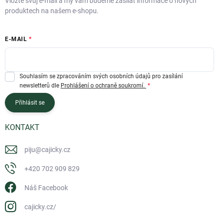
Vložte svůj e-mail a my vám budeme zasílat informace o nových
produktech na našem e-shopu.
E-MAIL
Souhlasím se zpracováním svých osobních údajů pro zasílání
newsletterů dle
Prohlášení o ochraně soukromí.
Přihlásit se
KONTAKT
piju
@
cajicky.cz
+420 702 909 829
Náš Facebook
cajicky.cz/