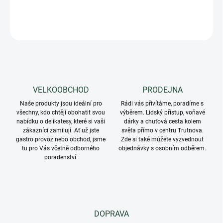
DETAILNÍ INFORMACE
ZEPTAT SE
VELKOOBCHOD
PRODEJNA
Naše produkty jsou ideální pro
Rádi vás přivítáme, poradíme s
všechny, kdo chtějí obohatit svou
výběrem. Lidský přístup, voňavé
nabídku o delikatesy, které si vaši
dárky a chuťová cesta kolem
zákazníci zamilují. Ať už jste
světa přímo v centru Trutnova.
gastro provoz nebo obchod, jsme
Zde si také můžete vyzvednout
tu pro Vás včetně odborného
objednávky s osobním odběrem.
poradenství.
DOPRAVA