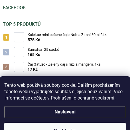
FACEBOOK
TOP 5 PRODUKTŮ
Kolekce mini pečené čaje Notea Zimní 60ml 24ks
575 Kč
Samahan 25 sáčků
165 Kč
Čaj Gatuzo - Zelený čaj s ruží a mangem, 1ks
17 Kč
Čaj Gatuzo - Lesní směs, 1ks
17 Kč
Tento web používá soubory cookie. Dalším procházením
tohoto webu vyjadřujete souhlas s jejich používáním. Více
Horká čokoláda - Classic 25g
informací se dočtete v
Prohlášení o ochraně soukromí
.
19 Kč
Aktuálně přijaté objednávky na skladové zboží odesíláme
Nastavení
do 3 pracovních dnů. Doručení do odběrných boxů volte
prosím jen u drobných objednávek z důvodu omezené
Copyright 2026
Čajíčky.cz - lahodné čaje a horké nápoje
. Všechna práva
kapacity boxů. Při zaplnění odběrného místa může být
vyhrazena.
Upravit nastavení cookies
přepravcem zásilka přesměrována na nejbližší volné