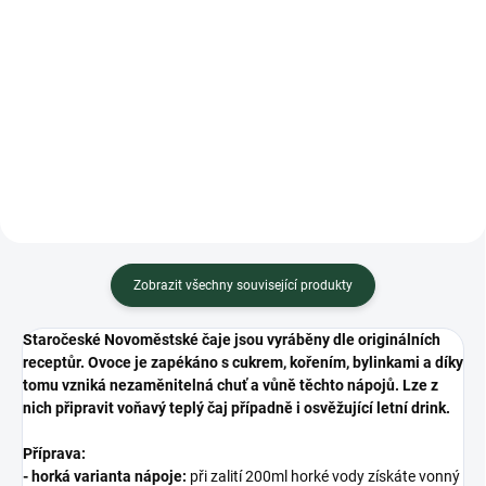
Měrná
450 Kč / 1 l
cena:
cena:
Do košíku
Do košíku
Minimální trvanlivost do
Minimální trvanlivost do 01.2028
Zobrazit všechny související produkty
Staročeské Novoměstské čaje jsou vyráběny dle originálních
receptůr. Ovoce je zapékáno s cukrem, kořením, bylinkami a díky
tomu vzniká nezaměnitelná chuť a vůně těchto nápojů. Lze z
nich připravit voňavý teplý čaj případně i osvěžující letní drink.
Příprava:
-
horká varianta nápoje:
při zalití 200ml horké vody získáte vonný