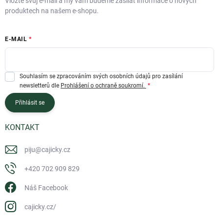
Vložte svůj e-mail a my vám budeme zasílat informace o nových
produktech na našem e-shopu.
E-MAIL
Souhlasím se zpracováním svých osobních údajů pro zasílání
newsletterů dle
Prohlášení o ochraně soukromí.
Přihlásit se
KONTAKT
piju
@
cajicky.cz
+420 702 909 829
Náš Facebook
cajicky.cz/