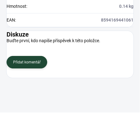
Hmotnost
:
0.14 kg
EAN
:
8594169441061
Diskuze
Buďte první, kdo napíše příspěvek k této položce.
Přidat komentář
Z
á
p
a