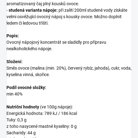
aromatizovaný čaj plný kousků ovoce.
-
studená varianta nápoje:
při zalití 200ml studené vody získáte
velmi osvěžující ovocný nápoj s kousky ovoce. Možno doplnit
ledem či ledovou tříští.
Popis:
Ovocný nápojový koncentrát se sladidly pro přípravu
nealkoholického nápoje.
Složení:
Směs ovoce (malina (min. 20%), červený rybíz, jahoda), cukr, voda,
kyselina vinná, skořice.
Podíl ovocné složky:
min 40%
Nutriční hodnoty
(ve 100g nápoje):
Energická hodnota: 789 kJ / 186 kcal
Tuky: 0,3 g
z toho nasycené mastné kyseliny: 0 g
Sacharidy: 44 g