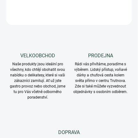
DETAILNÍ INFORMACE
ZEPTAT SE
VELKOOBCHOD
PRODEJNA
Naše produkty jsou ideální pro
Rádi vás přivítáme, poradíme s
všechny, kdo chtějí obohatit svou
výběrem. Lidský přístup, voňavé
nabídku o delikatesy, které si vaši
dárky a chuťová cesta kolem
zákazníci zamilují. Ať už jste
světa přímo v centru Trutnova.
gastro provoz nebo obchod, jsme
Zde si také můžete vyzvednout
tu pro Vás včetně odborného
objednávky s osobním odběrem.
poradenství.
DOPRAVA