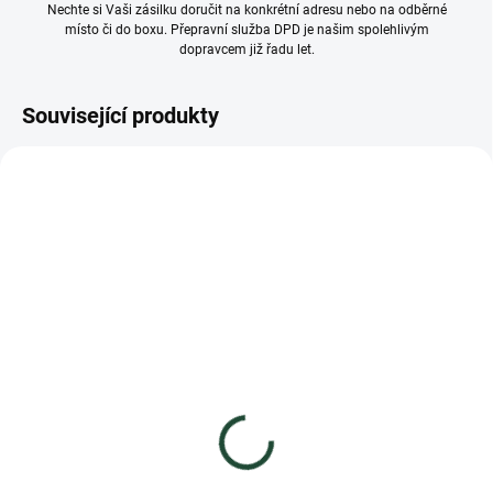
Nechte si Vaši zásilku doručit na konkrétní adresu nebo na odběrné
místo či do boxu. Přepravní služba DPD je našim spolehlivým
dopravcem již řadu let.
Související produkty
ČESKÝ VÝROBEK
ČESKÝ VÝROBEK
VÍCE ZA MÉNĚ
VÍCE ZA MÉNĚ
NA DOTAZ
SKLADEM
(>30 KS)
Šťavnatý čaj Madami
Babiččin ovocný čaj -
Lesní směs 55g
Malina se skořicí 60ml
36 Kč
27 Kč
32,14 Kč bez DPH
24,11 Kč bez DPH
Měrná
654,55 Kč / 1 kg