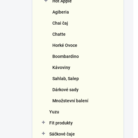
Hot Apple
í
p
Agiberia
a
n
Chai čaj
e
Chatte
l
Horké Ovoce
Boombardino
Kávoviny
Sahlab, Salep
Dárkové sady
Množstevní balení
Yuzu
Fit produkty
Sáčkové čaje