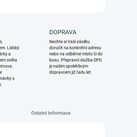
ZEPTAT SE
DOPRAVA
e,
Nechte si Vaši zásilku
em. Lidský
doručit na konkrétní adresu
árky a
nebo na odběrné místo či do
lem světa
boxu. Přepravní služba DPD
utnova.
je našim spolehlivým
e
dopravcem již řadu let.
návky s
m.
Ostatní informace