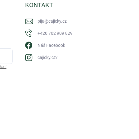
KONTAKT
piju
@
cajicky.cz
+420 702 909 829
Náš Facebook
cajicky.cz/
šení