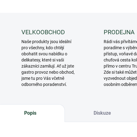
VELKOOBCHOD
PRODEJNA
Naše produkty jsou ideální
Rádi vás přivítám
pro všechny, kdo chtějí
poradíme s výběr
obohatit svou nabídku o
přístup, voňavé d
delikatesy, které si vaši
chuťová cesta ko
zákazníci zamilují. Ať už jste
přímo v centru Tr
gastro provoz nebo obchod,
Zde si také můžet
jsme tu pro Vás včetně
vyzvednout objed
odborného poradenství.
osobním odběre
Popis
Diskuze