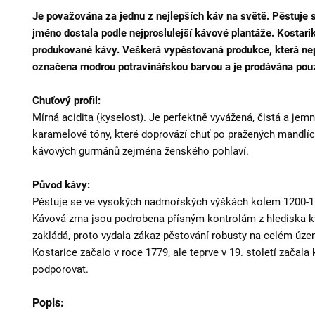
Je považována za jednu z nejlepších káv na světě. Pěstuje 
jméno dostala podle nejproslulejší kávové plantáže. Kostarik
produkované kávy. Veškerá vypěstovaná produkce, která nepr
označena modrou potravinářskou barvou a je prodávána pou
Chuťový profil:
Mírná acidita (kyselost). Je perfektně vyvážená, čistá a jemn
karamelové tóny, které doprovází chuť po pražených mandlích
kávových gurmánů zejména ženského pohlaví.
Původ kávy:
Pěstuje se ve vysokých nadmořských výškách kolem 1200-17
Kávová zrna jsou podrobena přísným kontrolám z hlediska kva
zakládá, proto vydala zákaz pěstování robusty na celém úze
Kostarice začalo v roce 1779, ale teprve v 19. století začala
podporovat.
Popis: