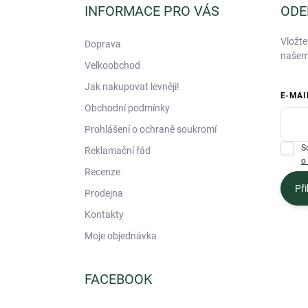
a
INFORMACE PRO VÁS
ODE
t
í
Vložte
Doprava
našem
Velkoobchod
Jak nakupovat levněji!
E-MAI
Obchodní podmínky
Prohlášení o ochraně soukromí
S
Reklamační řád
o
Recenze
Při
Prodejna
Kontakty
Moje objednávka
FACEBOOK