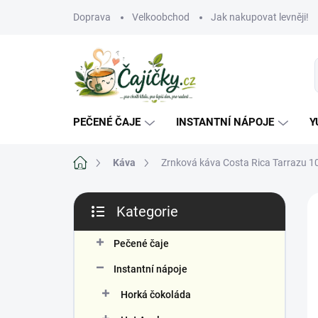
Přejít
Doprava
Velkoobchod
Jak nakupovat levněji!
na
obsah
PEČENÉ ČAJE
INSTANTNÍ NÁPOJE
Y
Domů
Káva
Zrnková káva Costa Rica Tarrazu 
P
Kategorie
o
Přeskočit
s
kategorie
Č
t
Pečené čaje
r
Instantní nápoje
a
n
Horká čokoláda
n