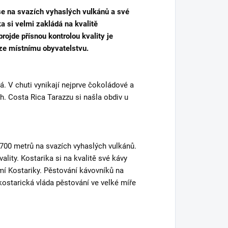
se na svazích vyhaslých vulkánů a své
a si velmi zakládá na kvalitě
ojde přísnou kontrolou kvality je
ze místnímu obyvatelstvu.
á. V chuti vynikají nejprve čokoládové a
. Costa Rica Tarazzu si našla obdiv u
00 metrů na svazích vyhaslých vulkánů.
lity. Kostarika si na kvalitě své kávy
mí Kostariky. Pěstování kávovníků na
 kostarická vláda pěstování ve velké míře