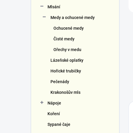
Mlsání
Medy a ochucené medy
Ochucené medy
Čisté medy
Ořechy v medu
Lázeňské oplatky
Hořické trubičky
Pečenády
Krakonošův mls
Nápoje
Koření
Sypané čaje