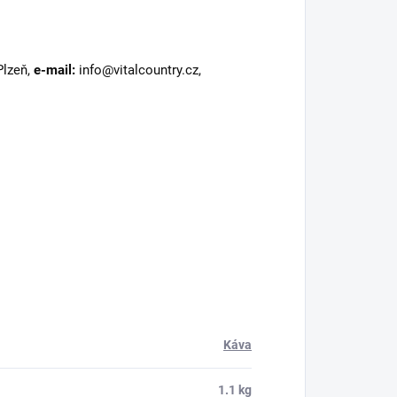
Plzeň,
e-mail:
info@vitalcountry.cz,
Káva
1.1 kg