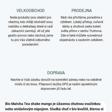
VELKOOBCHOD
PRODEJNA
Naše produkty jsou ideální pro
Rádi vás přivítáme, poradíme s
všechny, kdo chtějí obohatit svou
výběrem. Lidský přístup, voňavé
nabídku o delikatesy, které si vaši
dárky a chuťová cesta kolem
zákazníci zamilují. Ať už jste
světa přímo v centru Trutnova.
gastro provoz nebo obchod, jsme
Zde si také můžete vyzvednout
tu pro Vás včetně odborného
objednávky s osobním odběrem.
poradenství.
DOPRAVA
Nechte si Vaši zásilku doručit na konkrétní adresu nebo na odběrné
místo či do boxu. Přepravní služba DPD je našim spolehlivým
dopravcem již řadu let.
Bio Matcha Tea shake mango je úžasnou chutnou svačinkou
nebo snídaňovým nápojem. Sladká chuť v bio kvalitě, kterou si