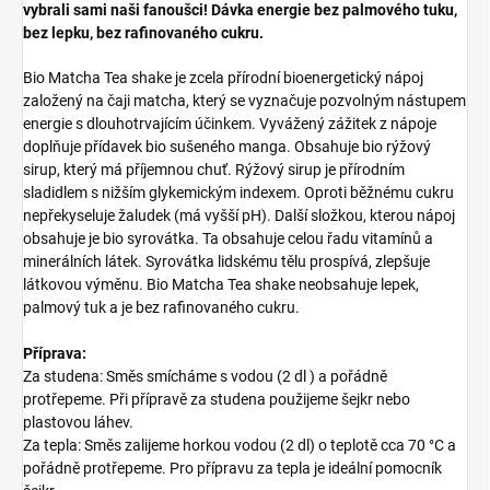
vybrali sami naši fanoušci! Dávka energie bez palmového tuku,
bez lepku, bez rafinovaného cukru.
Bio Matcha Tea shake je zcela přírodní bioenergetický nápoj
založený na čaji matcha, který se vyznačuje pozvolným nástupem
energie s dlouhotrvajícím účinkem. Vyvážený zážitek z nápoje
doplňuje přídavek bio sušeného manga. Obsahuje bio rýžový
sirup, který má příjemnou chuť. Rýžový sirup je přírodním
sladidlem s nižším glykemickým indexem. Oproti běžnému cukru
nepřekyseluje žaludek (má vyšší pH). Další složkou, kterou nápoj
obsahuje je bio syrovátka. Ta obsahuje celou řadu vitamínů a
minerálních látek. Syrovátka lidskému tělu prospívá, zlepšuje
látkovou výměnu. Bio Matcha Tea shake neobsahuje lepek,
palmový tuk a je bez rafinovaného cukru.
Příprava:
Za studena: Směs smícháme s vodou (2 dl ) a pořádně
protřepeme. Při přípravě za studena použijeme šejkr nebo
plastovou láhev.
Za tepla: Směs zalijeme horkou vodou (2 dl) o teplotě cca 70 °C a
pořádně protřepeme. Pro přípravu za tepla je ideální pomocník