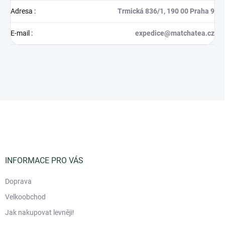
Adresa
:
Trmická 836/1, 190 00 Praha 9
E-mail
:
expedice@matchatea.cz
Z
á
p
a
t
í
INFORMACE PRO VÁS
Doprava
Velkoobchod
Jak nakupovat levněji!