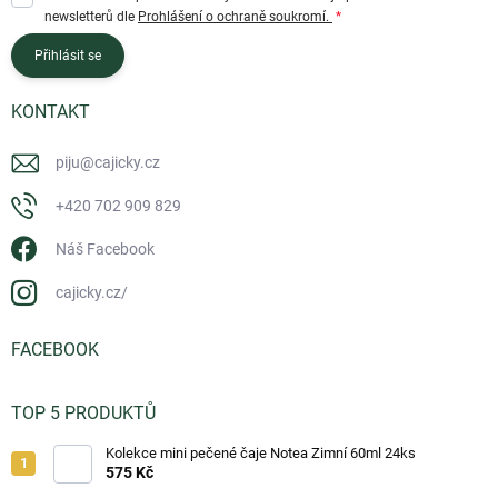
newsletterů dle
Prohlášení o ochraně soukromí.
Přihlásit se
KONTAKT
piju
@
cajicky.cz
+420 702 909 829
Náš Facebook
cajicky.cz/
FACEBOOK
TOP 5 PRODUKTŮ
Kolekce mini pečené čaje Notea Zimní 60ml 24ks
575 Kč