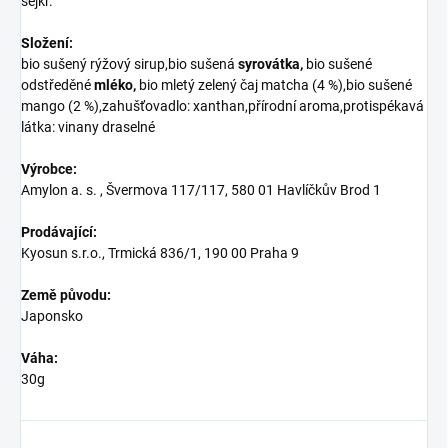
šejkr.
Složení:
bio sušený rýžový sirup,bio sušená
syrovátka,
bio sušené
odstředěné
mléko,
bio mletý zelený čaj matcha (4 %),bio sušené
mango (2 %),zahušťovadlo: xanthan,přírodní aroma,protispékavá
látka: vinany draselné
Výrobce:
Amylon a. s. ,
Švermova 117/117, 580 01 Havlíčkův Brod 1
Prodávající:
Kyosun s.r.o., Trmická 836/1, 190 00 Praha 9
Země původu:
Japonsko
Váha:
30g