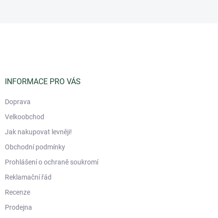
Z
á
p
a
t
í
INFORMACE PRO VÁS
Doprava
Velkoobchod
Jak nakupovat levněji!
Obchodní podmínky
Prohlášení o ochraně soukromí
Reklamační řád
Recenze
Prodejna