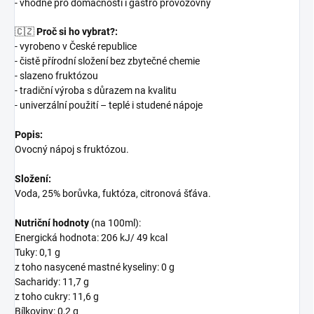
- vhodné pro domácnosti i gastro provozovny
🇨🇿
Proč si ho vybrat?:
- vyrobeno v České republice
- čistě přírodní složení bez zbytečné chemie
- slazeno fruktózou
- tradiční výroba s důrazem na kvalitu
- univerzální použití – teplé i studené nápoje
Popis:
Ovocný nápoj s fruktózou.
Složení:
Voda, 25% borůvka, fuktóza, citronová šťáva.
Nutriční hodnoty
(na 100ml):
Energická hodnota: 206 kJ/ 49 kcal
Tuky: 0,1 g
z toho nasycené mastné kyseliny: 0 g
Sacharidy: 11,7 g
z toho cukry: 11,6 g
Bílkoviny: 0,2 g