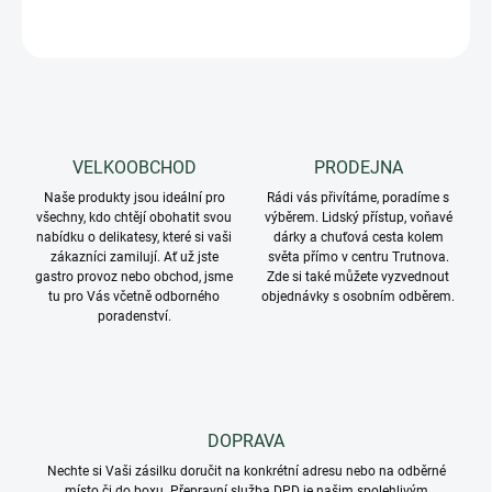
ZEPTAT SE
VELKOOBCHOD
PRODEJNA
Naše produkty jsou ideální pro
Rádi vás přivítáme, poradíme s
všechny, kdo chtějí obohatit svou
výběrem. Lidský přístup, voňavé
nabídku o delikatesy, které si vaši
dárky a chuťová cesta kolem
zákazníci zamilují. Ať už jste
světa přímo v centru Trutnova.
gastro provoz nebo obchod, jsme
Zde si také můžete vyzvednout
tu pro Vás včetně odborného
objednávky s osobním odběrem.
poradenství.
DOPRAVA
Nechte si Vaši zásilku doručit na konkrétní adresu nebo na odběrné
místo či do boxu. Přepravní služba DPD je našim spolehlivým