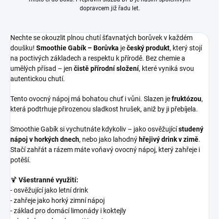
dopravcem již řadu let.
Nechte se okouzlit plnou chutí šťavnatých borůvek v každém
doušku!
Smoothie Gabík – Borůvka
je
český produkt
, který stojí
na poctivých základech a respektu k přírodě. Bez chemie a
umělých přísad – jen
čistě přírodní složení
, které vyniká svou
autentickou chutí.
Tento ovocný nápoj má bohatou chuť i vůni. Slazen je
fruktózou
,
která podtrhuje přirozenou sladkost hrušek, aniž by ji přebíjela.
Smoothie Gabík si vychutnáte kdykoliv – jako osvěžující
studený
nápoj v horkých dnech
, nebo jako lahodný
hřejivý drink v zimě
.
Stačí zahřát a rázem máte voňavý ovocný nápoj, který zahřeje i
potěší.
🍹
Všestranné využití:
- osvěžující jako letní drink
- zahřeje jako horký zimní nápoj
- základ pro domácí limonády i koktejly