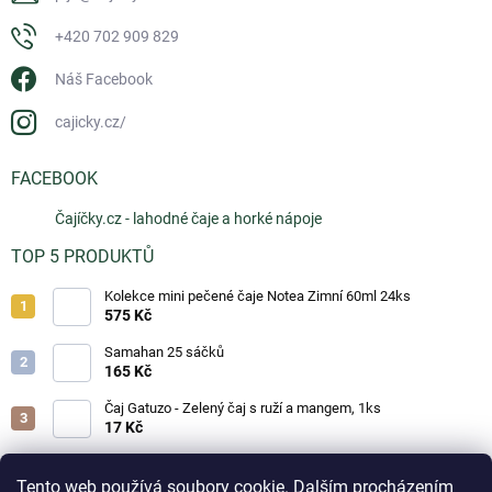
+420 702 909 829
Náš Facebook
cajicky.cz/
FACEBOOK
Čajíčky.cz - lahodné čaje a horké nápoje
TOP 5 PRODUKTŮ
Kolekce mini pečené čaje Notea Zimní 60ml 24ks
575 Kč
Samahan 25 sáčků
165 Kč
Čaj Gatuzo - Zelený čaj s ruží a mangem, 1ks
17 Kč
Čaj Gatuzo - Lesní směs, 1ks
17 Kč
Tento web používá soubory cookie. Dalším procházením