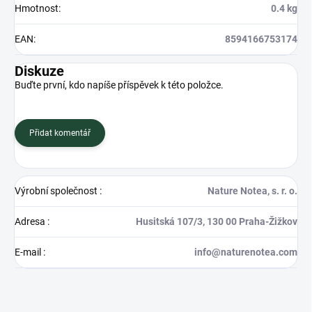
Hmotnost
:
0.4 kg
EAN
:
8594166753174
Diskuze
Buďte první, kdo napíše příspěvek k této položce.
Přidat komentář
Výrobní společnost
:
Nature Notea, s. r. o.
Adresa
:
Husitská 107/3, 130 00 Praha-Žižkov
E-mail
:
info@naturenotea.com