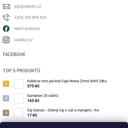
piju
@
cajicky.cz
+420 702 909 829
Náš Facebook
cajicky.cz/
FACEBOOK
TOP 5 PRODUKTŮ
Kolekce mini pečené čaje Notea Zimní 60ml 24ks
575 Kč
Samahan 25 sáčků
165 Kč
Čaj Gatuzo - Zelený čaj s ruží a mangem, 1ks
17 Kč
Čaj Gatuzo - Lesní směs, 1ks