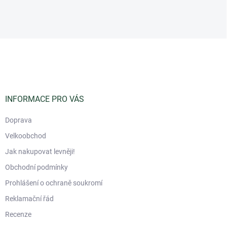
Z
á
p
a
t
í
INFORMACE PRO VÁS
Doprava
Velkoobchod
Jak nakupovat levněji!
Obchodní podmínky
Prohlášení o ochraně soukromí
Reklamační řád
Recenze