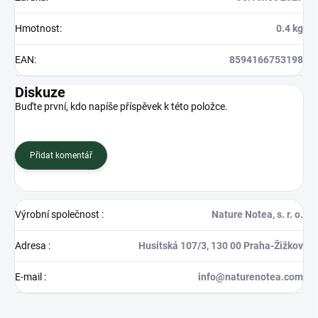
Hmotnost
:
0.4 kg
EAN
:
8594166753198
Diskuze
Buďte první, kdo napíše příspěvek k této položce.
Přidat komentář
Výrobní společnost
:
Nature Notea, s. r. o.
Adresa
:
Husitská 107/3, 130 00 Praha-Žižkov
E-mail
:
info@naturenotea.com