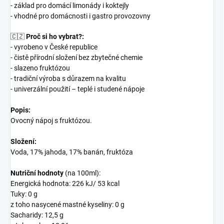
- základ pro domácí limonády i koktejly
- vhodné pro domácnosti i gastro provozovny
🇨🇿
Proč si ho vybrat?:
- vyrobeno v České republice
- čistě přírodní složení bez zbytečné chemie
- slazeno fruktózou
- tradiční výroba s důrazem na kvalitu
- univerzální použití – teplé i studené nápoje
Popis:
Ovocný nápoj s fruktózou.
Složení:
Voda, 17% jahoda, 17% banán, fruktóza
Nutriční hodnoty
(na 100ml):
Energická hodnota: 226 kJ/ 53 kcal
Tuky: 0 g
z toho nasycené mastné kyseliny: 0 g
Sacharidy: 12,5 g