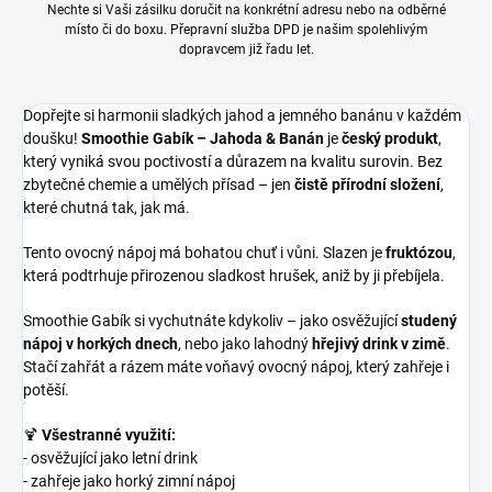
Nechte si Vaši zásilku doručit na konkrétní adresu nebo na odběrné
místo či do boxu. Přepravní služba DPD je našim spolehlivým
dopravcem již řadu let.
Dopřejte si harmonii sladkých jahod a jemného banánu v každém
doušku!
Smoothie Gabík – Jahoda & Banán
je
český produkt
,
který vyniká svou poctivostí a důrazem na kvalitu surovin. Bez
zbytečné chemie a umělých přísad – jen
čistě přírodní složení
,
které chutná tak, jak má.
Tento ovocný nápoj má bohatou chuť i vůni. Slazen je
fruktózou
,
která podtrhuje přirozenou sladkost hrušek, aniž by ji přebíjela.
Smoothie Gabík si vychutnáte kdykoliv – jako osvěžující
studený
nápoj v horkých dnech
, nebo jako lahodný
hřejivý drink v zimě
.
Stačí zahřát a rázem máte voňavý ovocný nápoj, který zahřeje i
potěší.
🍹
Všestranné využití:
- osvěžující jako letní drink
- zahřeje jako horký zimní nápoj