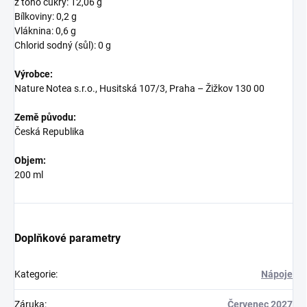
z toho cukry: 12,06 g
Bílkoviny: 0,2 g
Vláknina: 0,6 g
Chlorid sodný (sůl): 0 g
Výrobce:
Nature Notea s.r.o., Husitská 107/3, Praha – Žižkov 130 00
Země původu:
Česká Republika
Objem:
200 ml
Doplňkové parametry
Kategorie
:
Nápoje
Záruka
:
Červenec 2027