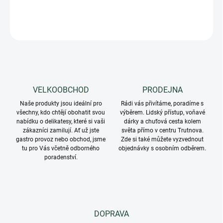
DETAILNÍ INFORMACE
ZEPTAT SE
VELKOOBCHOD
PRODEJNA
Naše produkty jsou ideální pro
Rádi vás přivítáme, poradíme s
všechny, kdo chtějí obohatit svou
výběrem. Lidský přístup, voňavé
nabídku o delikatesy, které si vaši
dárky a chuťová cesta kolem
zákazníci zamilují. Ať už jste
světa přímo v centru Trutnova.
gastro provoz nebo obchod, jsme
Zde si také můžete vyzvednout
tu pro Vás včetně odborného
objednávky s osobním odběrem.
poradenství.
DOPRAVA