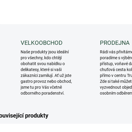
VELKOOBCHOD
PRODEJNA
Naše produkty jsou ideální
Rádi vás přivítám
pro všechny, kdo chtějí
poradíme s výběr
obohatit svou nabídku o
přístup, voňavé d
delikatesy, které si vaši
chuťová cesta ko
zákazníci zamilují. Ať už jste
přímo v centru Tr
gastro provoz nebo obchod,
Zde si také můžet
jsme tu pro Vás včetně
vyzvednout objed
odborného poradenství.
osobním odběre
ouvisející produkty