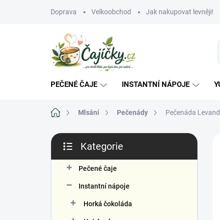
Přejít
Doprava
Velkoobchod
Jak nakupovat levněji!
na
obsah
PEČENÉ ČAJE
INSTANTNÍ NÁPOJE
Y
Domů
Mlsání
Pečenády
Pečenáda Levandu
P
Kategorie
o
Přeskočit
s
kategorie
Č
t
Pečené čaje
r
Instantní nápoje
a
n
Horká čokoláda
n