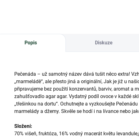
Popis
Diskuze
Pečenáda – už samotný název dává tušit něco extra! V
„marmeládě“, ale přesto jiná a originální, Jak je již u n
připravujeme bez použití konzervantů, barviv, aromat a 
zahušťovadlo agar agar. Vydatný podíl ovoce v každé sk
„třešinkou na dortu“. Ochutnejte a vyzkoušejte Pečenád
marmelády a džemy. Skvěle se hodí i na lívance nebo jak
Složení:
70% višeň, fruktóza, 16% vodný macerát květu levandule,