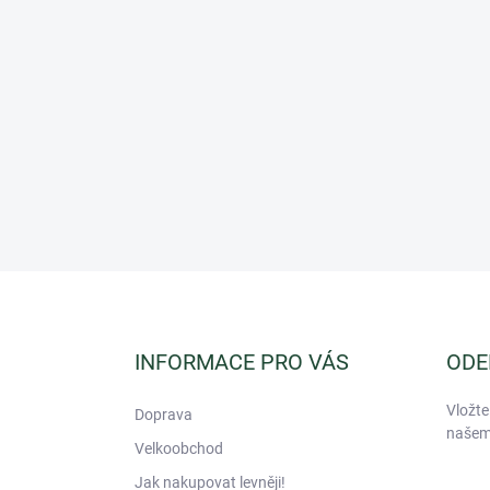
Z
á
p
a
INFORMACE PRO VÁS
ODE
t
í
Vložte
Doprava
našem
Velkoobchod
Jak nakupovat levněji!