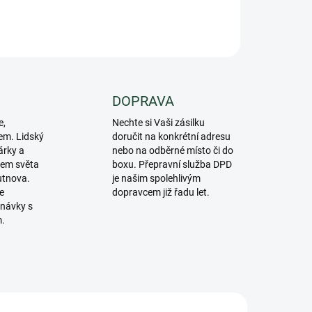
ZEPTAT SE
DOPRAVA
e,
Nechte si Vaši zásilku
em. Lidský
doručit na konkrétní adresu
árky a
nebo na odběrné místo či do
lem světa
boxu. Přepravní služba DPD
utnova.
je našim spolehlivým
e
dopravcem již řadu let.
návky s
m.