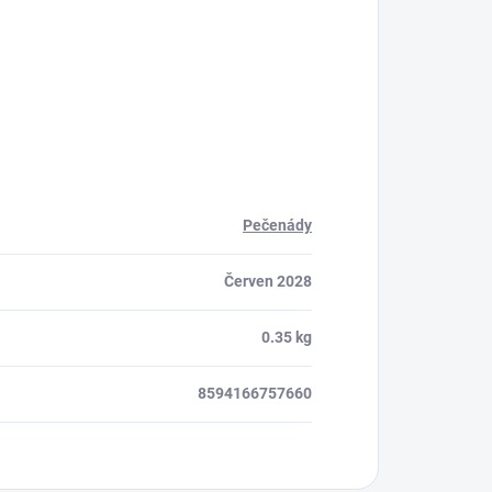
Pečenády
Červen 2028
0.35 kg
8594166757660