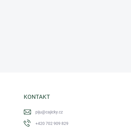
KONTAKT
piju
@
cajicky.cz
+420 702 909 829