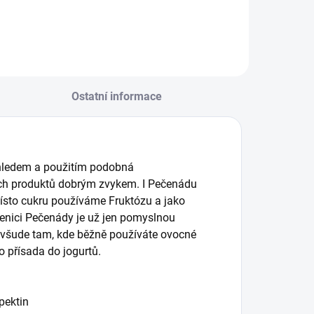
Ostatní informace
zhledem a použitím podobná
ašich produktů dobrým zvykem. I Pečenádu
místo cukru používáme Fruktózu a jako
lenici Pečenády je už jen pomyslnou
u všude tam, kde běžně používáte ovocné
o přísada do jogurtů.
pektin