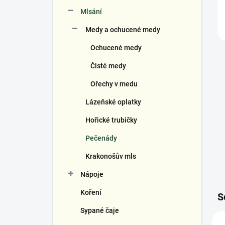
Mlsání
Medy a ochucené medy
Ochucené medy
Čisté medy
Ořechy v medu
Lázeňské oplatky
Hořické trubičky
Pečenády
Krakonošův mls
Nápoje
Koření
S
Sypané čaje