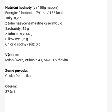
Nutriční hodnoty
(ve 100g nápoje):
Energická hodnota: 791 kJ / 186 kcal
Tuky: 0,2 g
z toho nasycené mastné kyseliny: 0 g
Sacharidy: 45 g
z toho cukry: 44 g
Bílkoviny: 0,5 g
Chlorid sodný (sůl): 0 g
Výrobce:
Milan Švorc, Vršovka 41, 549 01 Vršovka
Země původu:
Česká Republika
Objem:
275ml