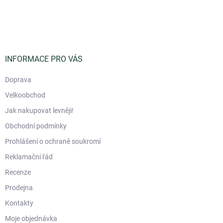
Z
á
p
a
t
í
INFORMACE PRO VÁS
Doprava
Velkoobchod
Jak nakupovat levněji!
Obchodní podmínky
Prohlášení o ochraně soukromí
Reklamační řád
Recenze
Prodejna
Kontakty
Moje objednávka