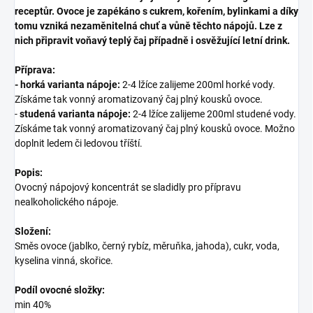
receptůr. Ovoce je zapékáno s cukrem, kořením, bylinkami a díky
tomu vzniká nezaměnitelná chuť a vůně těchto nápojů. Lze z
nich připravit voňavý teplý čaj případně i osvěžující letní drink.
Příprava:
-
horká varianta nápoje:
2-4 lžíce zalijeme 200ml horké vody.
Získáme tak vonný aromatizovaný čaj plný kousků ovoce.
-
studená varianta nápoje:
2-4 lžíce zalijeme 200ml studené vody.
Získáme tak vonný aromatizovaný čaj plný kousků ovoce. Možno
doplnit ledem či ledovou tříští.
Popis:
Ovocný nápojový koncentrát se sladidly pro přípravu
nealkoholického nápoje.
Složení:
Směs ovoce (jablko, černý rybíz, měruňka, jahoda), cukr, voda,
kyselina vinná, skořice.
Podíl ovocné složky:
min 40%