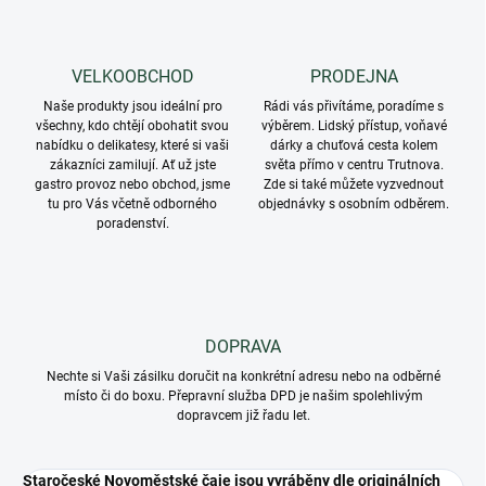
VELKOOBCHOD
PRODEJNA
Naše produkty jsou ideální pro
Rádi vás přivítáme, poradíme s
všechny, kdo chtějí obohatit svou
výběrem. Lidský přístup, voňavé
nabídku o delikatesy, které si vaši
dárky a chuťová cesta kolem
zákazníci zamilují. Ať už jste
světa přímo v centru Trutnova.
gastro provoz nebo obchod, jsme
Zde si také můžete vyzvednout
tu pro Vás včetně odborného
objednávky s osobním odběrem.
poradenství.
DOPRAVA
Nechte si Vaši zásilku doručit na konkrétní adresu nebo na odběrné
místo či do boxu. Přepravní služba DPD je našim spolehlivým
dopravcem již řadu let.
Staročeské Novoměstské čaje jsou vyráběny dle originálních