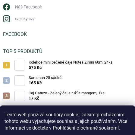
Náš Facebook
cajicky.cz/
FACEBOOK
TOP 5 PRODUKTŮ
Kolekce mini pečené čaje Notea Zimní 60ml 24ks
575 Kč
Samahan 25 sáčků
165 Kč
Čaj Gatuzo - Zelený čaj s ruží a mangem, 1ks
17 Kč
Čaj Gatuzo - Lesní směs, 1ks
17 Kč
Tento web používá soubory cookie. Dalším procházením
tohoto webu vyjadřujete souhlas s jejich používáním. Více
Horká čokoláda - Classic 25g
informací se dočtete v
Prohlášení o ochraně soukromí
.
19 Kč