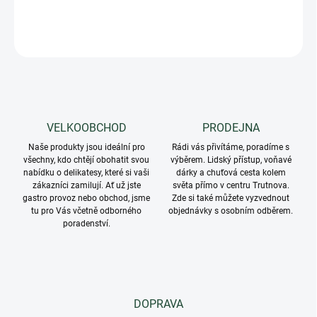
DETAILNÍ INFORMACE
ZEPTAT SE
VELKOOBCHOD
PRODEJNA
Naše produkty jsou ideální pro
Rádi vás přivítáme, poradíme s
všechny, kdo chtějí obohatit svou
výběrem. Lidský přístup, voňavé
nabídku o delikatesy, které si vaši
dárky a chuťová cesta kolem
zákazníci zamilují. Ať už jste
světa přímo v centru Trutnova.
gastro provoz nebo obchod, jsme
Zde si také můžete vyzvednout
tu pro Vás včetně odborného
objednávky s osobním odběrem.
poradenství.
DOPRAVA