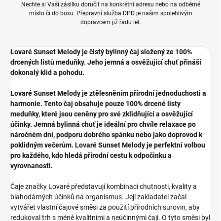
Nechte si Vaši zásilku doručit na konkrétní adresu nebo na odběrné
místo či do boxu. Přepravní služba DPD je našim spolehlivým
dopravcem již řadu let.
Lovaré Sunset Melody je čistý bylinný čaj složený ze 100%
drcených listů meduňky. Jeho jemná a osvěžující chuť přináší
dokonalý klid a pohodu.
Lovaré Sunset Melody je ztělesněním přírodní jednoduchosti a
harmonie. Tento čaj obsahuje pouze 100% drcené listy
meduňky, které jsou ceněny pro své zklidňující a osvěžující
účinky. Jemná bylinná chuť je ideální pro chvíle relaxace po
náročném dni, podporu dobrého spánku nebo jako doprovod k
poklidným večerům. Lovaré Sunset Melody je perfektní volbou
pro každého, kdo hledá přírodní cestu k odpočinku a
vyrovnanosti.
Čaje značky Lovaré představují kombinaci chutnosti, kvality a
blahodárných účinků na organismus. Její zakladatel začal
vytvářet vlastní čajové směsi za použití přírodních surovin, aby
redukoval trh s méně kvalitními a neúčinnými čaji. O tyto směsi byl