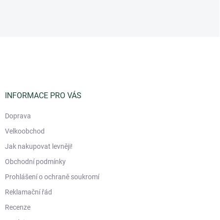
Z
á
p
a
t
í
INFORMACE PRO VÁS
Doprava
Velkoobchod
Jak nakupovat levněji!
Obchodní podmínky
Prohlášení o ochraně soukromí
Reklamační řád
Recenze