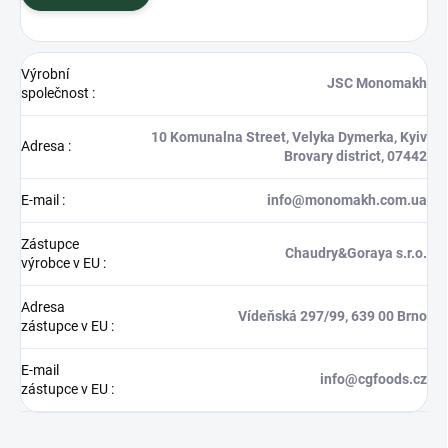
Výrobní
JSC Monomakh
společnost
:
10 Komunalna Street, Velyka Dymerka, Kyiv
Adresa
:
Brovary district, 07442
E-mail
:
info@monomakh.com.ua
Zástupce
Chaudry&Goraya s.r.o.
výrobce v EU
:
Adresa
Vídeňská 297/99, 639 00 Brno
zástupce v EU
:
E-mail
info@cgfoods.cz
zástupce v EU
: