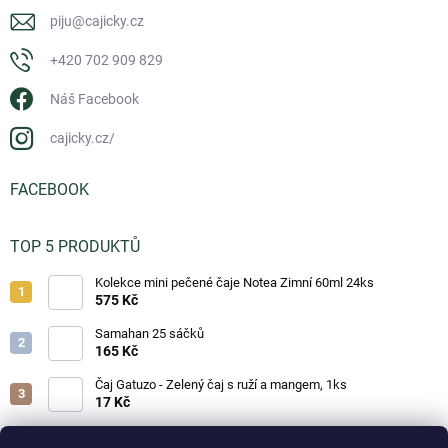
piju
@
cajicky.cz
+420 702 909 829
Náš Facebook
cajicky.cz/
FACEBOOK
TOP 5 PRODUKTŮ
Kolekce mini pečené čaje Notea Zimní 60ml 24ks
575 Kč
Samahan 25 sáčků
165 Kč
Čaj Gatuzo - Zelený čaj s ruží a mangem, 1ks
17 Kč
Čaj Gatuzo - Lesní směs, 1ks