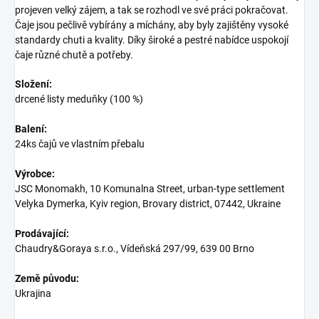
projeven velký zájem, a tak se rozhodl ve své práci pokračovat.
Čaje jsou pečlivě vybírány a míchány, aby byly zajištěny vysoké
standardy chuti a kvality. Díky široké a pestré nabídce uspokojí
čaje různé chutě a potřeby.
Složení:
drcené listy meduňky (100 %)
Balení:
24ks čajů ve vlastním přebalu
Výrobce:
JSC Monomakh, 10 Komunalna Street, urban-type settlement
Velyka Dymerka, Kyiv region, Brovary district, 07442, Ukraine
Prodávající:
Chaudry&Goraya s.r.o.,
Vídeňská 297/99
,
639 00 Brno
Země původu:
Ukrajina