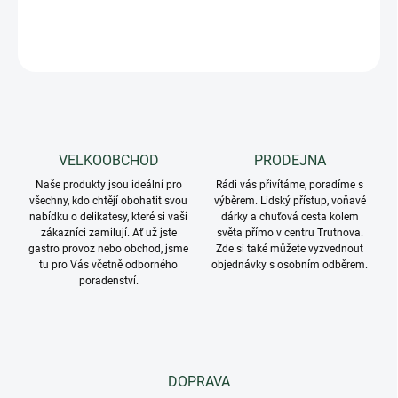
DETAILNÍ INFORMACE
ZEPTAT SE
VELKOOBCHOD
PRODEJNA
Naše produkty jsou ideální pro
Rádi vás přivítáme, poradíme s
všechny, kdo chtějí obohatit svou
výběrem. Lidský přístup, voňavé
nabídku o delikatesy, které si vaši
dárky a chuťová cesta kolem
zákazníci zamilují. Ať už jste
světa přímo v centru Trutnova.
gastro provoz nebo obchod, jsme
Zde si také můžete vyzvednout
tu pro Vás včetně odborného
objednávky s osobním odběrem.
poradenství.
DOPRAVA