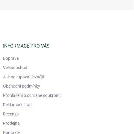
Z
á
p
a
t
í
INFORMACE PRO VÁS
Doprava
Velkoobchod
Jak nakupovat levněji!
Obchodní podmínky
Prohlášení o ochraně soukromí
Reklamační řád
Recenze
Prodejna
Kontakty