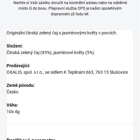
Nechte si Vaši zásilku doručit na konkrétní adresu nebo na odběrné
místo či do boxu. Přepravní služba DPD je našim spolehlivým
dopravcem již řadu let.
Originální čínský zelený čaj s jasmínovými květy v porcích.
Složení:
Čínská zelený čaj (95%), jasmínové květy (5%).
Prodávající:
OXALIS, spol. s r.o., se sídlem K Teplinám 663, 763 15 Slušovice
Země původu:
Česko
Váha:
10x 4g