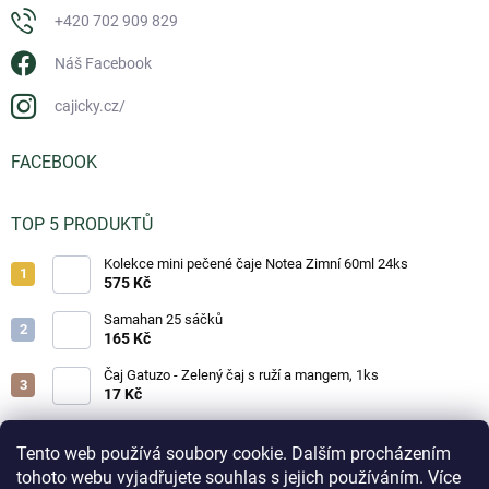
+420 702 909 829
Náš Facebook
cajicky.cz/
FACEBOOK
TOP 5 PRODUKTŮ
Kolekce mini pečené čaje Notea Zimní 60ml 24ks
575 Kč
Samahan 25 sáčků
165 Kč
Čaj Gatuzo - Zelený čaj s ruží a mangem, 1ks
17 Kč
Čaj Gatuzo - Lesní směs, 1ks
17 Kč
Tento web používá soubory cookie. Dalším procházením
tohoto webu vyjadřujete souhlas s jejich používáním. Více
Horká čokoláda - Classic 25g