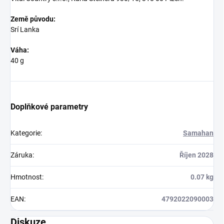
Země původu:
Srí Lanka
Váha:
40 g
Doplňkové parametry
Kategorie
:
Samahan
Záruka
:
Říjen 2028
Hmotnost
:
0.07 kg
EAN
:
4792022090003
Diskuze