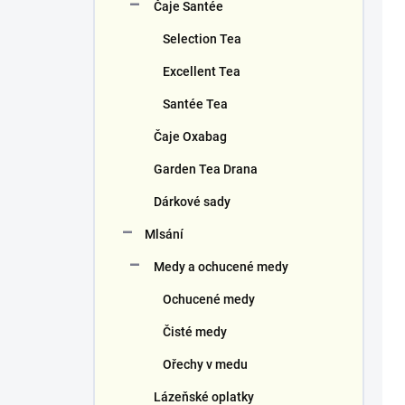
Čaje Santée
Selection Tea
Excellent Tea
Santée Tea
Čaje Oxabag
Garden Tea Drana
Dárkové sady
Mlsání
Medy a ochucené medy
Ochucené medy
Čisté medy
Ořechy v medu
Lázeňské oplatky