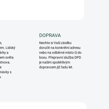
ZEPTAT SE
DOPRAVA
e,
Nechte si Vaši zásilku
em. Lidský
doručit na konkrétní adresu
árky a
nebo na odběrné místo či do
lem světa
boxu. Přepravní služba DPD
utnova.
je našim spolehlivým
e
dopravcem již řadu let.
návky s
m.