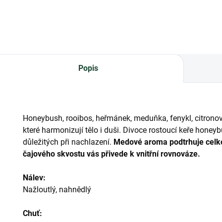
Popis
Honeybush, rooibos, heřmánek, meduňka, fenykl, citronov
které harmonizují tělo i duši. Divoce rostoucí keře hone
důležitých při nachlazení.
Medové aroma podtrhuje celko
čajového skvostu vás přivede k vnitřní rovnováze.
Nálev:
Nažloutlý, nahnědlý
Chuť: