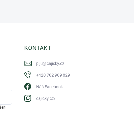
KONTAKT
piju
@
cajicky.cz
+420 702 909 829
Náš Facebook
cajicky.cz/
šení