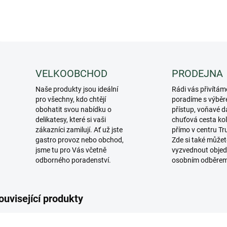
VELKOOBCHOD
PRODEJNA
Naše produkty jsou ideální
Rádi vás přivítám
pro všechny, kdo chtějí
poradíme s výběr
obohatit svou nabídku o
přístup, voňavé d
delikatesy, které si vaši
chuťová cesta ko
zákazníci zamilují. Ať už jste
přímo v centru Tr
gastro provoz nebo obchod,
Zde si také můžet
jsme tu pro Vás včetně
vyzvednout objed
odborného poradenství.
osobním odběre
ouvisející produkty