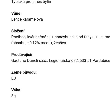
Typická pro směs bylin
Vůně:
Lehce karamelová
Složení:
Rooibos, květ heřmánku, honeybush, plod fenyklu, list m
(obsahuje 0,12% medu), ženšen
Prodávající:
Gaetano Daneli s.r.o., Legionářská 632, 533 51 Pardubice
Země původu:
EU
Váha:
3g