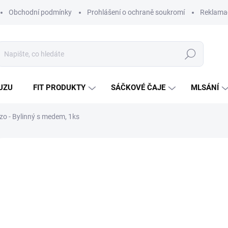
Obchodní podmínky
Prohlášení o ochraně soukromí
Reklamač
Hledat
UZU
FIT PRODUKTY
SÁČKOVÉ ČAJE
MLSÁNÍ
zo - Bylinný s medem, 1ks
2 hodnocení
Podrobnosti hodnocení
ZNAČKA:
GATUZO
ÍCE ZA MÉNĚ
17
15,1
Měrná
5 666,