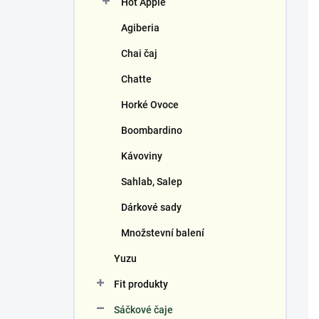
Hot Apple
í
p
Agiberia
a
n
Chai čaj
e
Chatte
l
Horké Ovoce
Boombardino
Kávoviny
Sahlab, Salep
Dárkové sady
Množstevní balení
Yuzu
Fit produkty
Sáčkové čaje