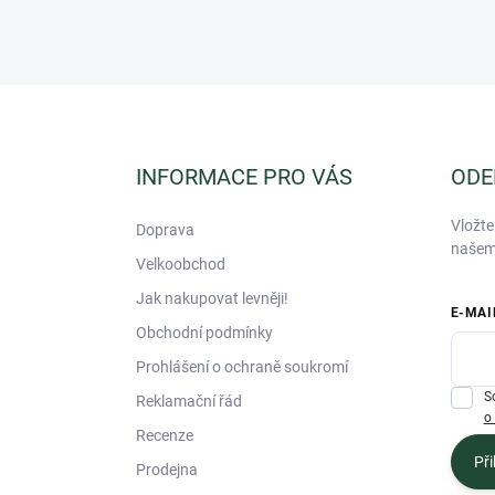
Z
á
p
a
INFORMACE PRO VÁS
ODE
t
í
Vložte
Doprava
našem
Velkoobchod
Jak nakupovat levněji!
E-MAI
Obchodní podmínky
Prohlášení o ochraně soukromí
S
Reklamační řád
o
Recenze
Při
Prodejna