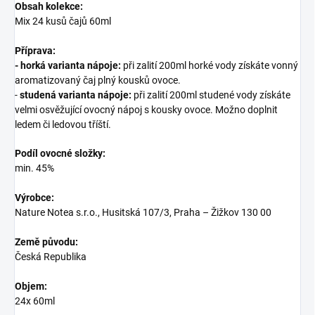
Obsah kolekce:
Mix 24 kusů čajů 60ml
Příprava:
-
horká varianta nápoje:
při zalití 200ml horké vody získáte vonný
aromatizovaný čaj plný kousků ovoce.
-
studená varianta nápoje:
při zalití 200ml studené vody získáte
velmi osvěžující ovocný nápoj s kousky ovoce. Možno doplnit
ledem či ledovou tříští.
Podíl ovocné složky:
min. 45%
Výrobce:
Nature Notea s.r.o., Husitská 107/3, Praha – Žižkov 130 00
Země původu:
Česká Republika
Objem:
24x 60ml