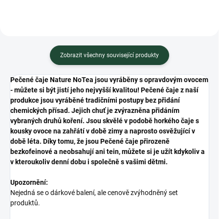
Zobrazit všechny související produkty
Pečené čaje Nature NoTea jsou vyráběny s opravdovým ovocem
- můžete si být jistí jeho nejvyšší kvalitou! Pečené čaje z naší
produkce jsou vyráběné tradičními postupy bez přidání
chemických přísad. Jejich chuť je zvýrazněna přidáním
vybraných druhů koření. Jsou skvělé v podobě horkého čaje s
kousky ovoce na zahřátí v době zimy a naprosto osvěžující v
době léta. Díky tomu, že jsou Pečené čaje přirozeně
bezkofeinové a neobsahují ani tein, můžete si je užít kdykoliv a
v kteroukoliv denní dobu i společně s vašimi dětmi.
Upozornění:
Nejedná se o dárkové balení, ale cenově zvýhodněný set
produktů.