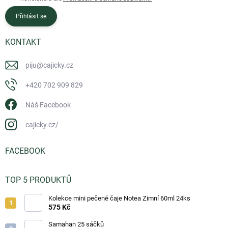
Přihlásit se
KONTAKT
piju
@
cajicky.cz
+420 702 909 829
Náš Facebook
cajicky.cz/
FACEBOOK
TOP 5 PRODUKTŮ
Kolekce mini pečené čaje Notea Zimní 60ml 24ks
575 Kč
Samahan 25 sáčků