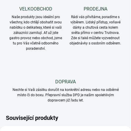
VELKOOBCHOD
PRODEJNA
Naše produkty jsou ideální pro
Rádi vás přivítáme, poradíme s
všechny, kdo chtějí obohatit svou
výběrem. Lidský přístup, voňavé
nabídku o delikatesy, které si vaši
dárky a chuťová cesta kolem
zákazníci zamilují. Ať už jste
světa přímo v centru Trutnova.
gastro provoz nebo obchod, jsme
Zde si také můžete vyzvednout
tu pro Vás včetně odborného
objednávky s osobním odběrem.
poradenství.
DOPRAVA
Nechte si Vaši zásilku doručit na konkrétní adresu nebo na odběrné
místo či do boxu. Přepravní služba DPD je našim spolehlivým
dopravcem již řadu let.
Související produkty