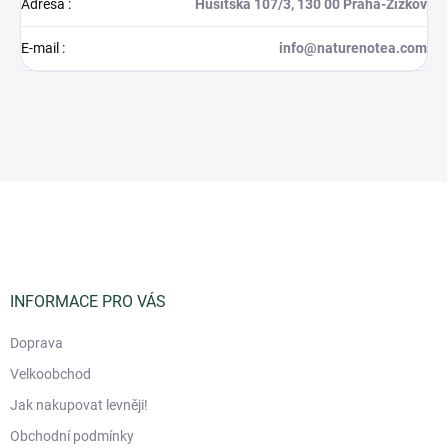
Adresa
:
Husitská 107/3, 130 00 Praha-Žižkov
E-mail
:
info@naturenotea.com
Z
á
p
a
t
í
INFORMACE PRO VÁS
Doprava
Velkoobchod
Jak nakupovat levněji!
Obchodní podmínky