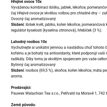
Hřejivé ovoce 10x
Vyváženou kombinaci ibišku, jablek, lékořice, pomerančov
čaj Hřejivé ovoce je skvělou volbou pro chladné dny
–⁠
za
Ovocný čaj aromatizovaný
Složení
: ibišek květ, jablko, kořen lékořice, pomerančová 
regulátor kyselosti (kyselina citronová), hřebíček (3 %).
Lahodný rooibos 10x
Vychutnejte si unikátní jemnou a nasládlou chuť tohoto 
kofeinu a je bohatý na antioxidanty, které podporují vaši 
radikály. Díky tomu je skvělým spojencem pro vaše celk
Bylinný čaj aromatizovaný
Složení
: rooibos (69,5 %), skořice, kořen lékořice, máta pe
aroma.
Prodávající:
Pauwex Walachian Tea s.r.o., Petřvald na Moravě 1, 742
Země původu: