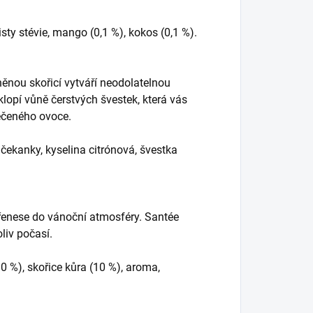
isty stévie, mango (0,1 %), kokos (0,1 %).
ěnou skořicí vytváří neodolatelnou
lopí vůně čerstvých švestek, která vás
ečeného ovoce.
en čekanky, kyselina citrónová, švestka
přenese do vánoční atmosféry. Santée
liv počasí.
(10 %), skořice kůra (10 %), aroma,