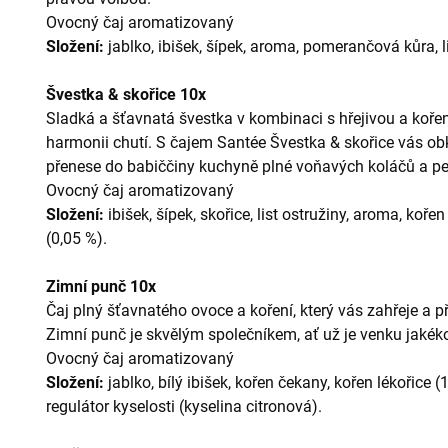
Ovocný čaj aromatizovaný
Složení
:
jablko, ibišek, šípek, aroma, pomerančová kůra, l
Švestka & skořice 10x
Sladká a šťavnatá švestka v kombinaci s hřejivou a kořen
harmonii chutí. S čajem Santée Švestka
&
skořice vás obk
přenese do babiččiny kuchyně plné voňavých koláčů a p
Ovocný čaj aromatizovaný
Složení
:
ibišek, šípek, skořice, list ostružiny, aroma, koř
(0,05 %).
Zimní punč 10x
Čaj plný šťavnatého ovoce a koření, který vás zahřeje a 
Zimní punč je skvělým společníkem, ať už je venku jakéko
Ovocný čaj aromatizovaný
Složení
:
jablko, bílý ibišek, kořen čekany, kořen lékořice 
regulátor kyselosti (kyselina citronová).