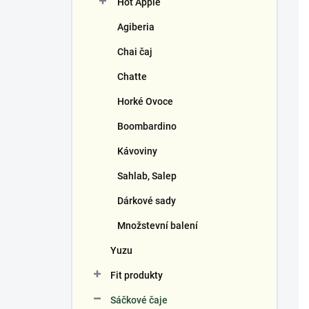
Hot Apple
í
p
Agiberia
a
n
Chai čaj
e
Chatte
l
Horké Ovoce
Boombardino
Kávoviny
Sahlab, Salep
Dárkové sady
Množstevní balení
Yuzu
Fit produkty
Sáčkové čaje