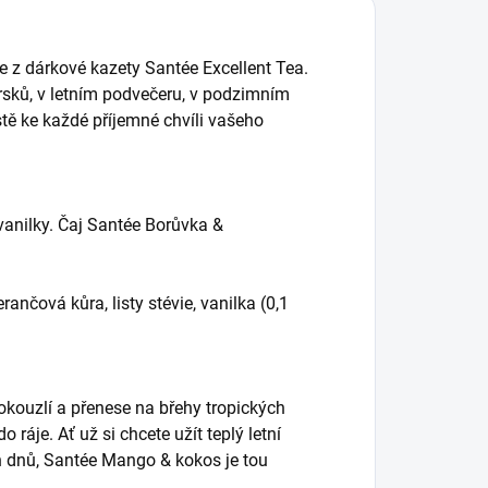
 z dárkové kazety Santée Excellent Tea.
aprsků, v letním podvečeru, v podzimním
tě ke každé příjemné chvíli vašeho
anilky. Čaj Santée Borůvka &
rančová kůra, listy stévie, vanilka (0,1
kouzlí a přenese na břehy tropických
do ráje. Ať už si chcete užít teplý letní
ch dnů, Santée Mango
&
kokos je tou