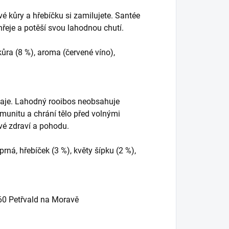
é kůry a hřebíčku si zamilujete. Santée
hřeje a potěší svou lahodnou chutí.
kůra (8 %), aroma (červené víno),
čaje.
Lahodný rooibos neobsahuje
imunitu a chrání tělo před volnými
ové zdraví a pohodu.
prná, hřebíček (3 %), květy šípku (2 %),
 60 Petřvald na Moravě