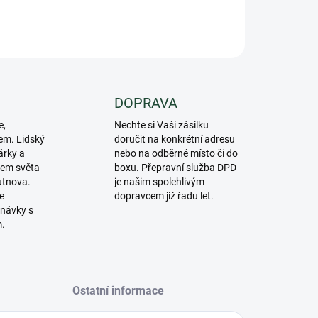
ZEPTAT SE
DOPRAVA
e,
Nechte si Vaši zásilku
em. Lidský
doručit na konkrétní adresu
árky a
nebo na odběrné místo či do
lem světa
boxu. Přepravní služba DPD
utnova.
je našim spolehlivým
e
dopravcem již řadu let.
návky s
m.
Ostatní informace