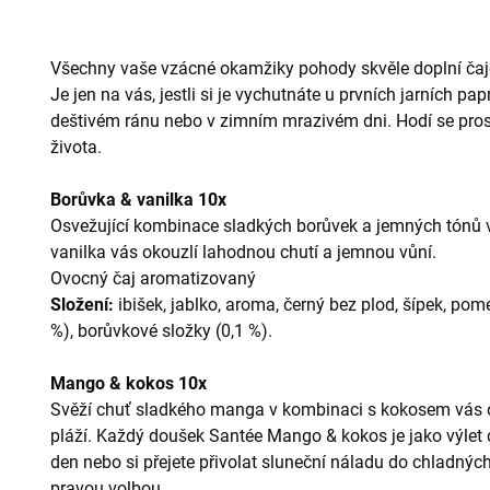
Všechny vaše vzácné okamžiky pohody skvěle doplní čaje
Je jen na vás, jestli si je vychutnáte u prvních jarních p
deštivém ránu nebo v zimním mrazivém dni. Hodí se pros
života.
Borůvka
&
vanilka 10x
Osvežující kombinace sladkých borůvek a jemných tónů v
vanilka vás okouzlí lahodnou chutí a jemnou vůní.
Ovocný čaj aromatizovaný
Složení
:
ibišek, jablko, aroma, černý bez plod, šípek, pome
%), borůvkové složky (0,1 %).
Mango & kokos 10x
Svěží chuť sladkého manga v kombinaci s kokosem vás o
pláží. Každý doušek Santée Mango
&
kokos
je jako výlet 
den nebo si přejete přivolat sluneční náladu do chladný
pravou volbou.