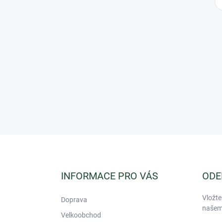
Z
á
p
a
INFORMACE PRO VÁS
ODE
t
í
Vložte
Doprava
našem
Velkoobchod