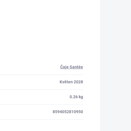
Čaje Santée
Květen 2028
0.26 kg
8594052810950