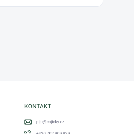
KONTAKT
piju
@
cajicky.cz
+420 702 909 829