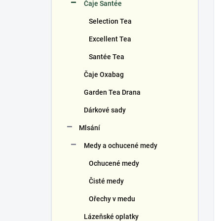
Čaje Santée
Selection Tea
Excellent Tea
Santée Tea
Čaje Oxabag
Garden Tea Drana
Dárkové sady
Mlsání
Medy a ochucené medy
Ochucené medy
Čisté medy
Ořechy v medu
Lázeňské oplatky