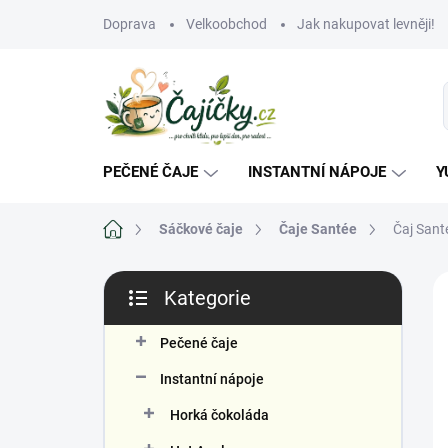
Přejít
Doprava
Velkoobchod
Jak nakupovat levněji!
na
obsah
PEČENÉ ČAJE
INSTANTNÍ NÁPOJE
Y
Domů
Sáčkové čaje
Čaje Santée
Čaj Sant
P
Kategorie
o
Přeskočit
s
kategorie
V
t
Pečené čaje
r
Instantní nápoje
a
n
Horká čokoláda
n