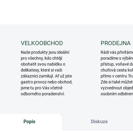
VELKOOBCHOD
PRODEJNA
Naše produkty jsou ideální
Rádi vás přivítám
pro všechny, kdo chtějí
poradíme s výběr
obohatit svou nabídku o
přístup, voňavé d
delikatesy, které si vaši
chuťová cesta ko
zákazníci zamilují. Ať už jste
přímo v centru Tr
gastro provoz nebo obchod,
Zde si také můžet
jsme tu pro Vás včetně
vyzvednout objed
odborného poradenství.
osobním odběre
Popis
Diskuze