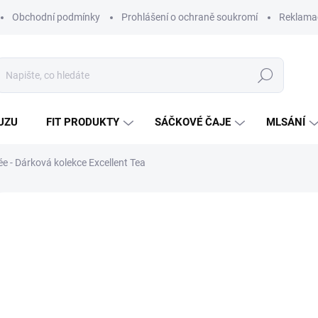
Obchodní podmínky
Prohlášení o ochraně soukromí
Reklamač
Hledat
UZU
FIT PRODUKTY
SÁČKOVÉ ČAJE
MLSÁNÍ
ée - Dárková kolekce Excellent Tea
Neohodnoceno
Podrobnosti hodnocení
ZNAČKA:
PAU
ÍCE ZA MÉNĚ
24
214,
Měrná
1 846,