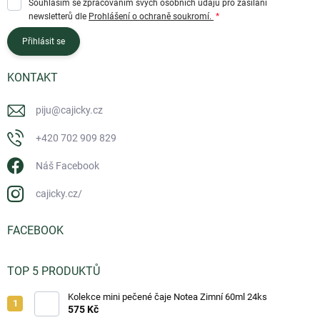
Souhlasím se zpracováním svých osobních údajů pro zasílání
newsletterů dle
Prohlášení o ochraně soukromí.
Přihlásit se
KONTAKT
piju
@
cajicky.cz
+420 702 909 829
Náš Facebook
cajicky.cz/
FACEBOOK
TOP 5 PRODUKTŮ
Kolekce mini pečené čaje Notea Zimní 60ml 24ks
575 Kč