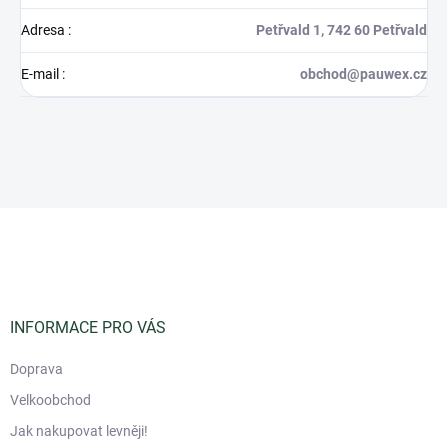
Adresa
:
Petřvald 1, 742 60 Petřvald
E-mail
:
obchod@pauwex.cz
Z
á
p
a
t
í
INFORMACE PRO VÁS
Doprava
Velkoobchod
Jak nakupovat levněji!