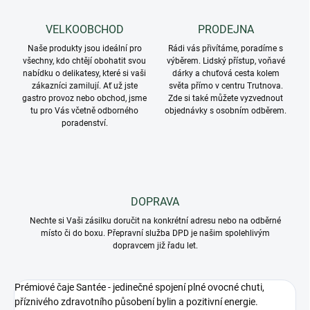
VELKOOBCHOD
PRODEJNA
Naše produkty jsou ideální pro
Rádi vás přivítáme, poradíme s
všechny, kdo chtějí obohatit svou
výběrem. Lidský přístup, voňavé
nabídku o delikatesy, které si vaši
dárky a chuťová cesta kolem
zákazníci zamilují. Ať už jste
světa přímo v centru Trutnova.
gastro provoz nebo obchod, jsme
Zde si také můžete vyzvednout
tu pro Vás včetně odborného
objednávky s osobním odběrem.
poradenství.
DOPRAVA
Nechte si Vaši zásilku doručit na konkrétní adresu nebo na odběrné
místo či do boxu. Přepravní služba DPD je našim spolehlivým
dopravcem již řadu let.
Prémiové čaje Santée - jedinečné spojení plné ovocné chuti,
příznivého zdravotního působení bylin a pozitivní energie.