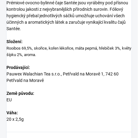
Prémiové ovocno-bylinné čaje Santée jsou vyráběny pod přísnou
kontrolou jakosti z nejvybranějších přírodních surovin. Fóliový
hygiencký přebal jednotlivých sáčků umožňuje uchování všech
účinných a aromatických látek a zaručuje vynikající kvalitu čajů
Santée.
Složení:
Rooibos 69,5%, skořice, kořen lékořice, máta peprná, hřebíček 3%, květy
šípku 2%, aroma.
Prodávající:
Pauwex Walachian Tea s.r.o., Petřvald na Moravě 1, 742 60
Petřvald na Moravě
Země původu:
EU
Váha:
20 x 2,5g