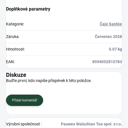
Doplňkové parametry
Kategorie
:
Čaje Santée
Záruka
:
Červenec 2028
Hmotnost
:
0.07 kg
EAN
:
8594052810783
Diskuze
Buďte první, kdo napíše příspěvek k této položce.
Přidat komentář
Výrobní společnost
:
Pauwex Walachian Tea spol. s r.o.