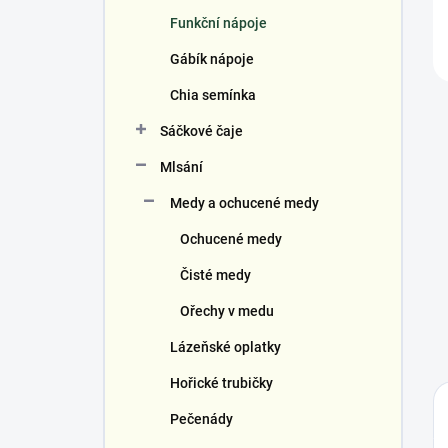
Funkční nápoje
Gábík nápoje
Chia semínka
Sáčkové čaje
Mlsání
Medy a ochucené medy
Ochucené medy
Čisté medy
Ořechy v medu
Lázeňské oplatky
Hořické trubičky
Pečenády