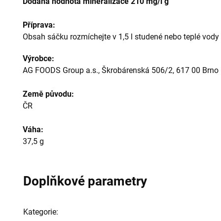
Dodaná hodnota mineralizace 210 mg/l g
Příprava:
Obsah sáčku rozmíchejte v 1,5 l studené nebo teplé vody
Výrobce:
AG FOODS Group a.s., Škrobárenská 506/2, 617 00 Brno
Země původu:
ČR
Váha:
37,5 g
Doplňkové parametry
Kategorie
: