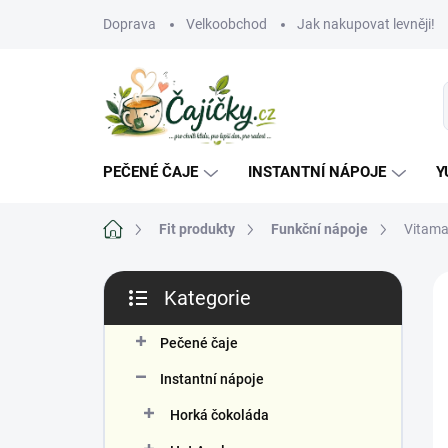
Přejít
Doprava
Velkoobchod
Jak nakupovat levněji!
na
obsah
PEČENÉ ČAJE
INSTANTNÍ NÁPOJE
Y
Domů
Fit produkty
Funkční nápoje
Vitama
P
Kategorie
o
Přeskočit
s
kategorie
P
t
Pečené čaje
r
Instantní nápoje
a
n
Horká čokoláda
n