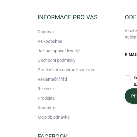
á
p
a
INFORMACE PRO VÁS
ODE
t
í
Vložte
Doprava
našem
Velkoobchod
Jak nakupovat levněji!
E-MAI
Obchodní podmínky
Prohlášení o ochraně soukromí
S
Reklamační řád
o
Recenze
Při
Prodejna
Kontakty
Moje objednávka
FACEBOOK