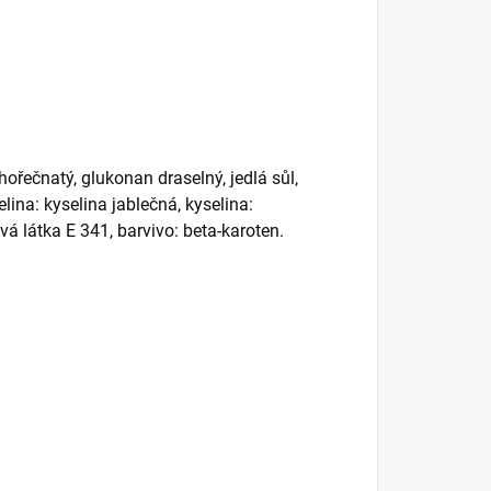
hořečnatý, glukonan draselný, jedlá sůl,
lina: kyselina jablečná, kyselina:
vá látka E 341, barvivo: beta-karoten.