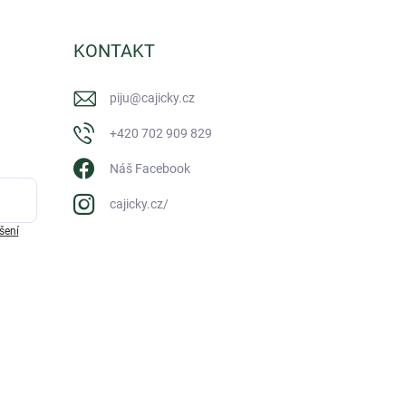
KONTAKT
piju
@
cajicky.cz
+420 702 909 829
Náš Facebook
cajicky.cz/
šení