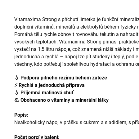
Vitamaxima Strong s příchutí limetka je funkční mineral
doplnění vitamínů, minerálů a elektrolytů během fyzicky 
Pomáhá tělu rychle obnovit rovnováhu tekutin a nahradit
vysokých teplotách. Vitamaxima Strong přináší praktick
vystačí na 1,5 litru nápoje, což znamená nižší náklady i
jednoduchá a rychlá – nápoj lze pít studený i teplý, podle
všechny, kdo potřebují spolehlivou hydrataci a ochranu o
💧 Podpora pitného režimu během zátěže
⚡ Rychlá a jednoduchá příprava
💧 Příjemná malinová chuť
💪 Obohaceno o vitamíny a minerální látky
Popis:
Nealkoholický nápoj v prášku s cukrem a sladidlem, s pří
Počet porcí v balení: