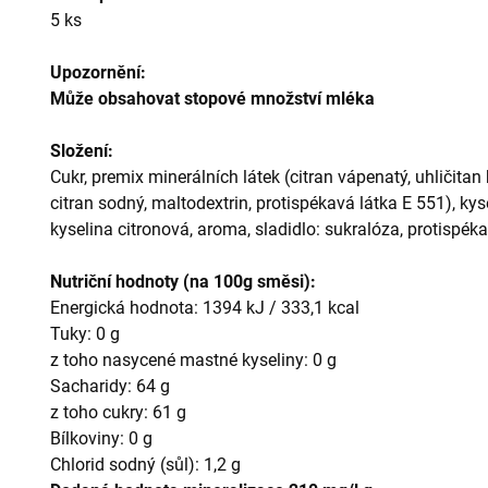
5 ks
Upozornění:
Může obsahovat stopové množství mléka
Složení:
Cukr, premix minerálních látek (citran vápenatý, uhličitan 
citran sodný, maltodextrin, protispékavá látka E 551), kyse
kyselina citronová, aroma, sladidlo: sukralóza, protispéka
Nutriční hodnoty (na 100g směsi):
Energická hodnota: 1394 kJ / 333,1 kcal
Tuky: 0 g
z toho nasycené mastné kyseliny: 0 g
Sacharidy: 64 g
z toho cukry: 61 g
Bílkoviny: 0 g
Chlorid sodný (sůl): 1,2 g