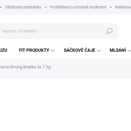
Obchodní podmínky
Prohlášení o ochraně soukromí
Reklamač
Hledat
UZU
FIT PRODUKTY
SÁČKOVÉ ČAJE
MLSÁNÍ
xima Strong limetka 5x 7.5g
Neohodnoceno
Podrobnosti hodnocení
ZNAČKA:
AG 
OSLEDNÍ KUSY!
ČESKÝ VÝROBEK
VÍCE ZA MÉNĚ
25
22,3
Měrná
657,89