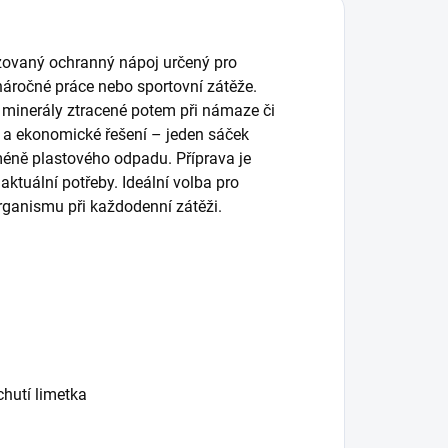
izovaný ochranný nápoj určený pro
náročné práce nebo sportovní zátěže.
 minerály ztracené potem při námaze či
é a ekonomické řešení – jeden sáček
 méně plastového odpadu. Příprava je
 aktuální potřeby. Ideální volba pro
rganismu při každodenní zátěži.
chutí limetka