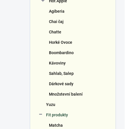
Hot Apple
í
p
Agiberia
a
n
Chai čaj
e
Chatte
l
Horké Ovoce
Boombardino
Kávoviny
Sahlab, Salep
Dárkové sady
Množstevní balení
Yuzu
Fit produkty
Matcha