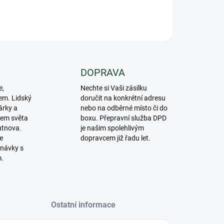
ZEPTAT SE
DOPRAVA
e,
Nechte si Vaši zásilku
em. Lidský
doručit na konkrétní adresu
árky a
nebo na odběrné místo či do
lem světa
boxu. Přepravní služba DPD
utnova.
je našim spolehlivým
e
dopravcem již řadu let.
návky s
m.
Ostatní informace