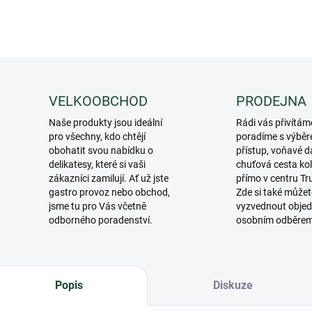
VELKOOBCHOD
PRODEJNA
Naše produkty jsou ideální
Rádi vás přivítám
pro všechny, kdo chtějí
poradíme s výběr
obohatit svou nabídku o
přístup, voňavé d
delikatesy, které si vaši
chuťová cesta ko
zákazníci zamilují. Ať už jste
přímo v centru Tr
gastro provoz nebo obchod,
Zde si také můžet
jsme tu pro Vás včetně
vyzvednout objed
odborného poradenství.
osobním odběre
Popis
Diskuze