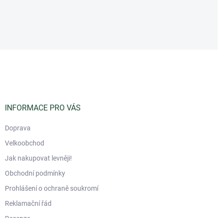
Z
á
p
a
t
í
INFORMACE PRO VÁS
Doprava
Velkoobchod
Jak nakupovat levněji!
Obchodní podmínky
Prohlášení o ochraně soukromí
Reklamační řád