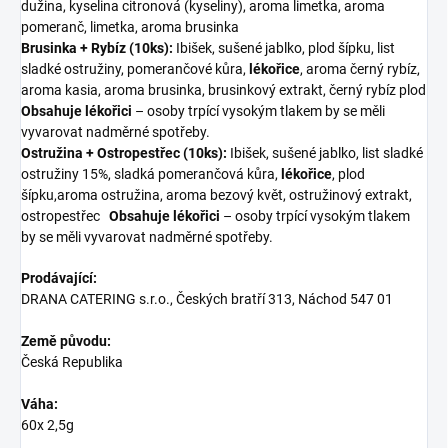
dužina, kyselina citronová (kyseliny), aroma limetka, aroma
pomeranč, limetka, aroma brusinka
Brusinka + Rybíz (10ks):
Ibišek, sušené jablko, plod šípku, list
sladké ostružiny, pomerančové kůra,
lékořice
, aroma černý rybíz,
aroma kasia, aroma brusinka, brusinkový extrakt, černý rybíz plod
Obsahuje lékořici
– osoby trpící vysokým tlakem by se měli
vyvarovat nadměrné spotřeby.
Ostružina + Ostropestřec (10ks):
Ibišek, sušené jablko, list sladké
ostružiny 15%, sladká pomerančová kůra,
lékořice
, plod
šípku,aroma ostružina, aroma bezový květ, ostružinový extrakt,
ostropestřec
Obsahuje lékořici
– osoby trpící vysokým tlakem
by se měli vyvarovat nadměrné spotřeby.
Prodávající:
DRANA CATERING s.r.o., Českých bratří 313, Náchod 547 01
Země původu:
Česká Republika
Váha:
60x 2,5g