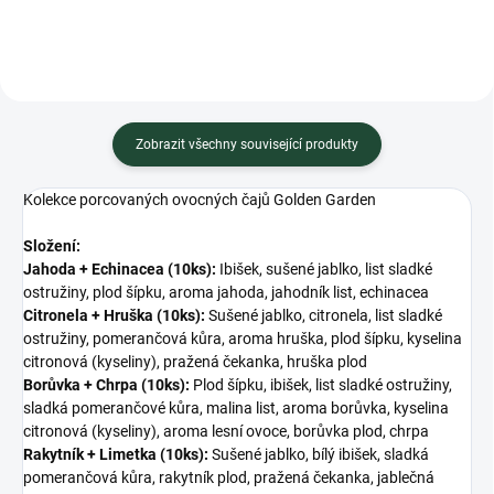
Zobrazit všechny související produkty
Kolekce porcovaných ovocných čajů Golden Garden
Složení:
Jahoda + Echinacea (10ks):
Ibišek, sušené jablko, list sladké
ostružiny, plod šípku, aroma jahoda, jahodník list, echinacea
Citronela + Hruška (10ks):
Sušené jablko, citronela, list sladké
ostružiny, pomerančová kůra, aroma hruška, plod šípku, kyselina
citronová (kyseliny), pražená čekanka, hruška plod
Borůvka + Chrpa (10ks):
Plod šípku, ibišek, list sladké ostružiny,
sladká pomerančové kůra, malina list, aroma borůvka, kyselina
citronová (kyseliny), aroma lesní ovoce, borůvka plod, chrpa
Rakytník + Limetka (10ks):
Sušené jablko, bílý ibišek, sladká
pomerančová kůra, rakytník plod, pražená čekanka, jablečná