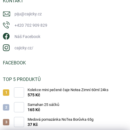
KONTAKT
piju
@
cajicky.cz
+420 702 909 829
Náš Facebook
cajicky.cz/
FACEBOOK
TOP 5 PRODUKTŮ
Kolekce mini pečené čaje Notea Zimní 60ml 24ks
575 Kč
Samahan 25 sáčků
165 Kč
Medová pomazánka NoTea Borůvka 65g
37 Kč