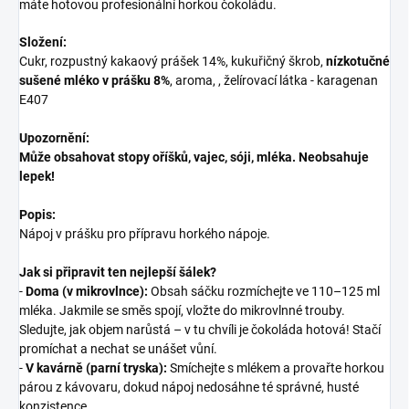
máte hotovou profesionální horkou čokoládu.
Složení:
Cukr, rozpustný kakaový prášek 14%, kukuřičný škrob,
nízkotučné
sušené mléko v prášku 8%
, aroma, , želírovací látka - karagenan
E407
Upozornění:
Může obsahovat stopy oříšků, vajec, sóji, mléka. Neobsahuje
lepek!
Popis:
Nápoj v prášku pro přípravu horkého nápoje.
Jak si připravit ten nejlepší šálek?
-
Doma (v mikrovlnce):
Obsah sáčku rozmíchejte ve 110–125 ml
mléka. Jakmile se směs spojí, vložte do mikrovlnné trouby.
Sledujte, jak objem narůstá – v tu chvíli je čokoláda hotová! Stačí
promíchat a nechat se unášet vůní.
-
V kavárně (parní tryska):
Smíchejte s mlékem a provařte horkou
párou z kávovaru, dokud nápoj nedosáhne té správné, husté
konzistence.