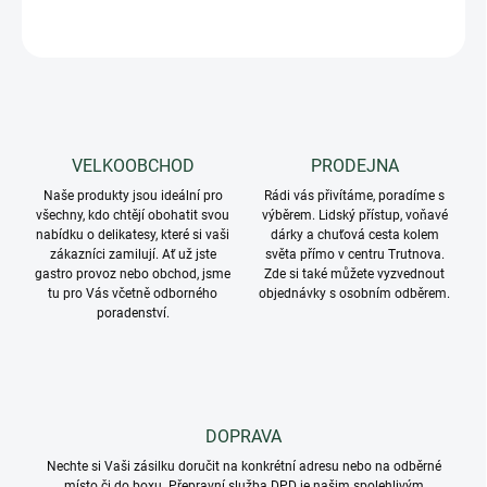
ZEPTAT SE
VELKOOBCHOD
PRODEJNA
Naše produkty jsou ideální pro
Rádi vás přivítáme, poradíme s
všechny, kdo chtějí obohatit svou
výběrem. Lidský přístup, voňavé
nabídku o delikatesy, které si vaši
dárky a chuťová cesta kolem
zákazníci zamilují. Ať už jste
světa přímo v centru Trutnova.
gastro provoz nebo obchod, jsme
Zde si také můžete vyzvednout
tu pro Vás včetně odborného
objednávky s osobním odběrem.
poradenství.
DOPRAVA
Nechte si Vaši zásilku doručit na konkrétní adresu nebo na odběrné
místo či do boxu. Přepravní služba DPD je našim spolehlivým