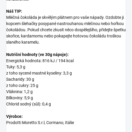
Náš TIP:
Mléčná čokoláda je skvělým plátnem pro vaše nápady. Ozdobte ji
kopcem šlehačky posypané nastrouhanou mléčnou nebo hořkou
čokoládou. Pokud chcete zkusit něco dospělejšího, přidejte špetku
skořice, kardamomu nebo pokapejte hotovou čokoládu troškou
slaného karamelu.
Nutriční hodnoty (ve 30g nápoje):
Energická hodnota: 816 kJ / 194 kcal
Tuky: 5,3 g
z toho sycené mastné kyseliny: 3,3 g
Sacharidy: 30 g
z toho cukry: 25 g
Vláknina: 1,2 g
Bílkoviny: 5,9 g
Chlorid sodný (sůl): 0,4 g
Výrobce:
Prodotti Moretto S.r.l, Cormano, Itálie