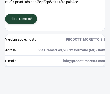
Buďte první, kdo napíše příspěvek k této položce.
Přidat komentář
Výrobní společnost
:
PRODOTTI MORETTO Srl
Adresa
:
Via Gramsci 49, 20032 Cormano (Mi) - Italy
E-mail
:
info@prodottimoretto.com
Z
á
p