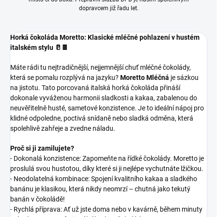
dopravcem již řadu let.
Horká čokoláda Moretto: Klasické mléčné pohlazení v hustém
italském stylu 🥛🍫
Máte rádi tu nejtradičnější, nejjemnější chuť mléčné čokolády,
která se pomalu rozplývá na jazyku?
Moretto Mléčná
je sázkou
na jistotu. Tato porcovaná italská horká čokoláda přináší
dokonale vyváženou harmonii sladkosti a kakaa, zabalenou do
neuvěřitelně husté, sametové konzistence. Je to ideální nápoj pro
klidné odpoledne, poctivá snídaně nebo sladká odměna, která
spolehlivě zahřeje a zvedne náladu.
Proč si ji zamilujete?
- Dokonalá konzistence: Zapomeňte na řídké čokolády. Moretto je
proslulá svou hustotou, díky které si ji nejlépe vychutnáte lžičkou.
- Neodolatelná kombinace: Spojení kvalitního kakaa a sladkého
banánu je klasikou, která nikdy neomrzí – chutná jako tekutý
banán v čokoládě!
- Rychlá příprava: Ať už jste doma nebo v kavárně, během minuty