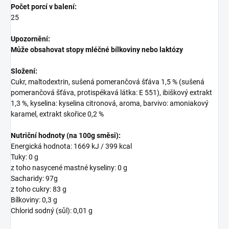
Počet porcí v balení:
25
Upozornění:
Může obsahovat stopy mléčné bílkoviny nebo laktózy
Složení:
Cukr, maltodextrin, sušená pomerančová šťáva 1,5 % (sušená
pomerančová šťáva, protispékavá látka: E 551), ibiškový extrakt
1,3 %, kyselina: kyselina citronová, aroma, barvivo: amoniakový
karamel, extrakt skořice 0,2 %
Nutriční hodnoty
(na 100g směsi):
Energická hodnota: 1669 kJ / 399 kcal
Tuky: 0 g
z toho nasycené mastné kyseliny: 0 g
Sacharidy: 97g
z toho cukry: 83 g
Bílkoviny: 0,3 g
Chlorid sodný (sůl): 0,01 g