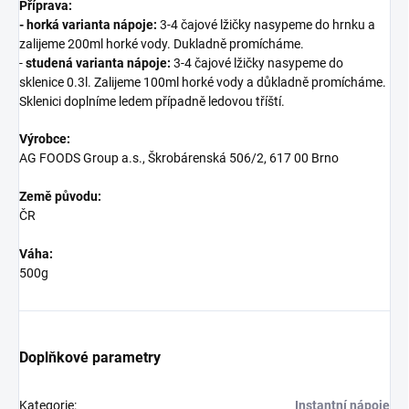
Příprava:
-
horká varianta nápoje:
3-4 čajové lžičky nasypeme do hrnku a
zalijeme 200ml horké vody. Dukladně promícháme.
-
studená varianta nápoje:
3-4 čajové lžičky nasypeme do
sklenice 0.3l. Zalijeme 100ml horké vody a důkladně promícháme.
Sklenici doplníme ledem případně ledovou tříští.
Výrobce:
AG FOODS Group a.s., Škrobárenská 506/2, 617 00 Brno
Země původu:
ČR
Váha:
500g
Doplňkové parametry
Kategorie
:
Instantní nápoje