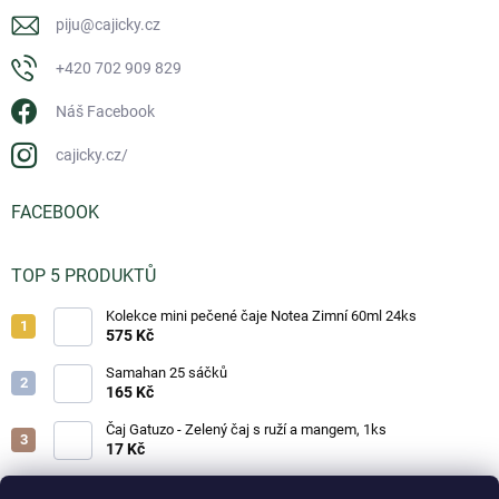
piju
@
cajicky.cz
+420 702 909 829
Náš Facebook
cajicky.cz/
FACEBOOK
TOP 5 PRODUKTŮ
Kolekce mini pečené čaje Notea Zimní 60ml 24ks
575 Kč
Samahan 25 sáčků
165 Kč
Čaj Gatuzo - Zelený čaj s ruží a mangem, 1ks
17 Kč
Čaj Gatuzo - Lesní směs, 1ks