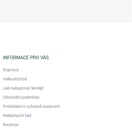
Z
á
p
a
t
í
INFORMACE PRO VÁS
Doprava
Velkoobchod
Jak nakupovat levněji!
Obchodní podmínky
Prohlášení o ochraně soukromí
Reklamační řád
Recenze