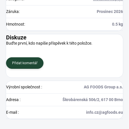
Záruka
:
Prosinec 2026
Hmotnost
:
0.5 kg
Diskuze
Buďte první, kdo napíše příspěvek k této položce.
Přidat komentář
Výrobní společnost
:
AG FOODS Group a.s.
Adresa
:
Škrobárenská 506/2, 617 00 Brno
E-mail
:
info.cz@agfoods.eu