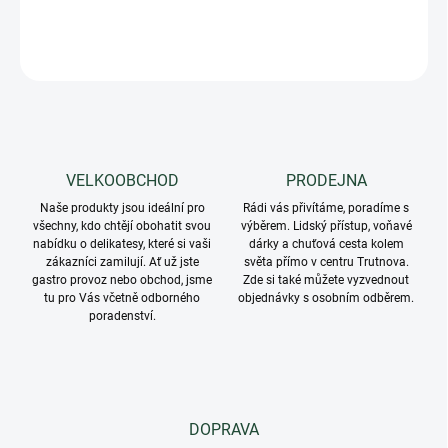
DETAILNÍ INFORMACE
ZEPTAT SE
VELKOOBCHOD
PRODEJNA
Naše produkty jsou ideální pro
Rádi vás přivítáme, poradíme s
všechny, kdo chtějí obohatit svou
výběrem. Lidský přístup, voňavé
nabídku o delikatesy, které si vaši
dárky a chuťová cesta kolem
zákazníci zamilují. Ať už jste
světa přímo v centru Trutnova.
gastro provoz nebo obchod, jsme
Zde si také můžete vyzvednout
tu pro Vás včetně odborného
objednávky s osobním odběrem.
poradenství.
DOPRAVA