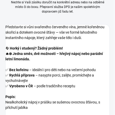
Nechte si Vaši zásilku doručit na konkrétní adresu nebo na odběrné
místo či do boxu. Přepravní služba DPD je našim spolehlivým
dopravcem již řadu let.
Představte si vůni svařeného červeného vína, jemně kořeněnou
skořicí a dotekem ovocné šťávy — vše ve formě lahodného
instantního nápoje, který zahřeje vaše tělo i duši.
🔄
Horký i studený? Žádný problém!
🔥❄️ Jedna směs, dvě možnosti – hřejivý nápoj nebo parádní
letní limonáda.
✅
Bez kofeinu
– ideální i pro děti nebo na večerní pohodu
✅
Rychlá příprava
– nasypte porci, zalijte, promíchejte a
vychutnávejte
✅
Vyrobeno v ČR
– podle tradičního receptu
Popis:
Nealkoholický nápoj v prášku se sušenou ovocnou šťávou, s
příchutí jablka