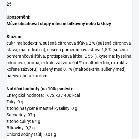
25
Upozornění:
Může obsahovat stopy mléčné bílkoviny nebo laktózy
Složení:
cukr, maltodextrin, sušená citronová šťáva 2 % (sušená citronová
šťáva, maltodextrin), sušená pomerančová šťáva 1,5 % (sušená
pomerančová šťáva, protispékavá látka: E 551), kyselina: kyselina
citronová, aroma, extrakt zázvoru 0,4 % (maltodextrin, extrakt z
kořene zázvoru), sušený med 0,1% (maltodextrin, sušený med),
barvivo: beta-karoten
Nutriční hodnoty
(na 100g směsi):
Energická hodnota: 1672 kJ / 400 kcal
Tuky: 0 g
z toho nasycené mastné kyseliny: 0 g
Sacharidy: 97g
z toho cukry: 84 g
Bílkoviny: 0,2 g
Chlorid sodný (sůl): 0,01 g