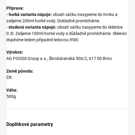
Příprava:
-
horká varianta nápoje:
obsah sáčku nasypeme do hrnku a
zalijeme 200ml horké vody. Dukladně promícháme.
-
studená varianta nápoje:
obsah sáčku nasypeme do sklenice
0.3l. Zalijeme 100ml horké vody a důkladně promícháme. Sklenici
doplníme ledem případně ledovou tříští.
Výrobce:
AG FOODS Group a.s., Škrobárenská 506/2, 617 00 Brno
Země původu:
ČR
Váha:
500g
Doplňkové parametry