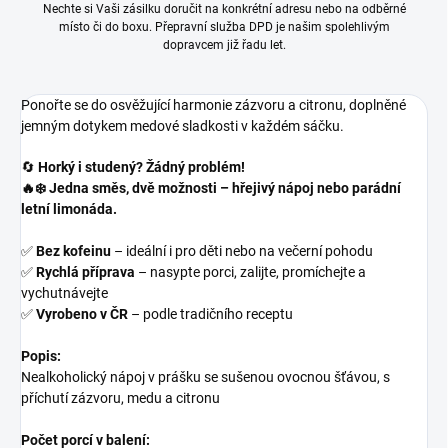
Nechte si Vaši zásilku doručit na konkrétní adresu nebo na odběrné
místo či do boxu. Přepravní služba DPD je našim spolehlivým
dopravcem již řadu let.
Ponořte se do osvěžující harmonie zázvoru a citronu, doplněné
jemným dotykem medové sladkosti v každém sáčku.
🔄
Horký i studený? Žádný problém!
🔥❄️ Jedna směs, dvě možnosti – hřejivý nápoj nebo parádní
letní limonáda.
✅
Bez kofeinu
– ideální i pro děti nebo na večerní pohodu
✅
Rychlá příprava
– nasypte porci, zalijte, promíchejte a
vychutnávejte
✅
Vyrobeno v ČR
– podle tradičního receptu
Popis:
Nealkoholický nápoj v prášku se sušenou ovocnou šťávou, s
příchutí zázvoru, medu a citronu
Počet porcí v balení: