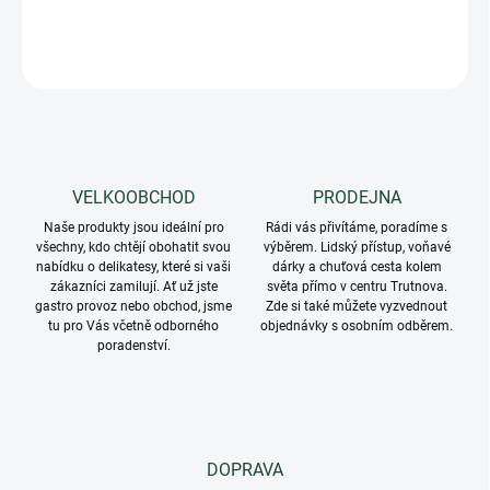
DETAILNÍ INFORMACE
ZEPTAT SE
VELKOOBCHOD
PRODEJNA
Naše produkty jsou ideální pro
Rádi vás přivítáme, poradíme s
všechny, kdo chtějí obohatit svou
výběrem. Lidský přístup, voňavé
nabídku o delikatesy, které si vaši
dárky a chuťová cesta kolem
zákazníci zamilují. Ať už jste
světa přímo v centru Trutnova.
gastro provoz nebo obchod, jsme
Zde si také můžete vyzvednout
tu pro Vás včetně odborného
objednávky s osobním odběrem.
poradenství.
DOPRAVA