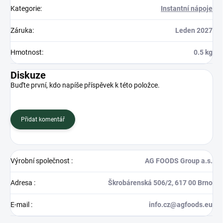
Kategorie
:
Instantní nápoje
Záruka
:
Leden 2027
Hmotnost
:
0.5 kg
Diskuze
Buďte první, kdo napíše příspěvek k této položce.
Přidat komentář
Výrobní společnost
:
AG FOODS Group a.s.
Adresa
:
Škrobárenská 506/2, 617 00 Brno
E-mail
:
info.cz@agfoods.eu