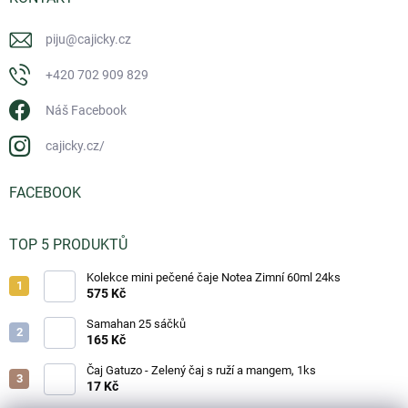
piju
@
cajicky.cz
+420 702 909 829
Náš Facebook
cajicky.cz/
FACEBOOK
TOP 5 PRODUKTŮ
Kolekce mini pečené čaje Notea Zimní 60ml 24ks
575 Kč
Samahan 25 sáčků
165 Kč
Čaj Gatuzo - Zelený čaj s ruží a mangem, 1ks
17 Kč