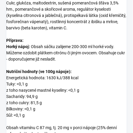
Cukr, glukóza, maltodextrin, sušená pomerančová šťáva 3,5%
hm., pomerančové a skořicové aroma, regulátor kyselosti
(kyselina citronová a jablečná), protispékavá látka (oxid křemičitý,
fosforečnan vápenatý), rostlinný koncentrát z ibišku a mrkve,
barvivo (beta karoten), vitamin C.
Příprava:
Horký nápoj:
Obsah sáčku zalijeme 200-300 ml horké vody.
Můžeme ozdobit plátkem citrónu či jiným ovocem. Obsahuje cukr
- doporučujeme již nesladit.
Nutriční hodnoty (ve 100g nápoje):
Energetická hodnota: 1630 kJ/388 kcal
Tuky: <0,1 g
z toho nasycené mastné kyseliny: <0,1 g
Sacharidy: 94,9 g
z toho cukry: 81,5 g
Bílkoviny: <0,1 g
Sůl: <0,1 g
Obsah vitamínu C 87 mg, tj. 20 mg v porci nápoje (25% denní