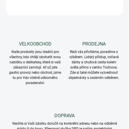
ZEPTAT SE
VELKOOBCHOD
PRODEJNA
Naše produkty jsou ideální pro
Rádi vás přivítáme, poradíme s
všechny, kdo chtějí obohatit svou
výběrem. Lidský přístup, voňavé
nabídku o delikatesy, které si vaši
dárky a chuťová cesta kolem
zákazníci zamilují. Ať už jste
světa přímo v centru Trutnova.
gastro provoz nebo obchod, jsme
Zde si také můžete vyzvednout
tu pro Vás včetně odborného
objednávky s osobním odběrem.
poradenství.
DOPRAVA
Nechte si Vaši zásilku doručit na konkrétní adresu nebo na odběrné
místo či do boxu. Přepravní služba DPD je našim spolehlivým