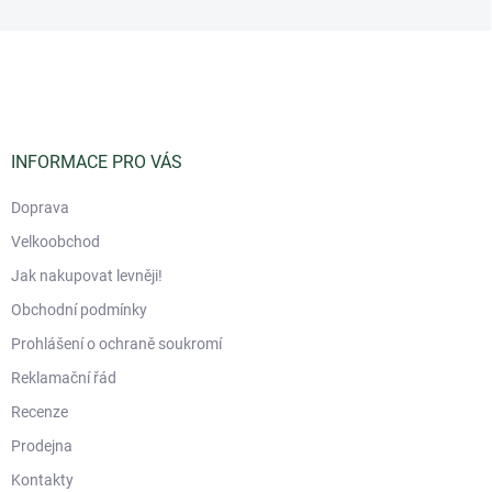
Z
á
p
a
t
í
INFORMACE PRO VÁS
Doprava
Velkoobchod
Jak nakupovat levněji!
Obchodní podmínky
Prohlášení o ochraně soukromí
Reklamační řád
Recenze
Prodejna
Kontakty