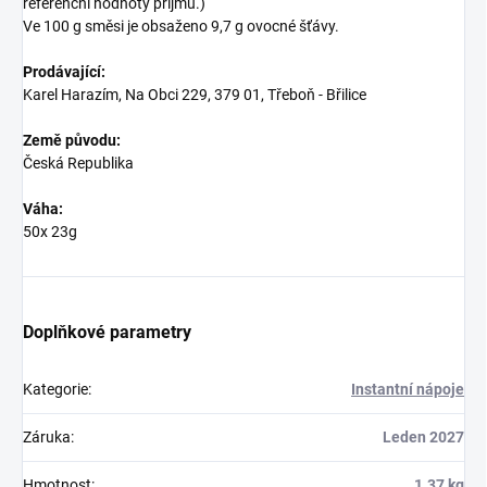
referenční hodnoty příjmu.)
Ve 100 g směsi je obsaženo 9,7 g ovocné šťávy.
Prodávající:
Karel Harazím, Na Obci 229, 379 01, Třeboň - Břilice
Země původu:
Česká Republika
Váha:
50x 23g
Doplňkové parametry
Kategorie
:
Instantní nápoje
Záruka
:
Leden 2027
Hmotnost
:
1.37 kg