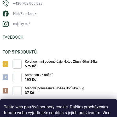
+420 702 909 829
Náš Facebook
cajicky.cz/
FACEBOOK
TOP 5 PRODUKTŮ
Kolekce mini pečené čaje Notea Zimní 60ml 24ks
575 Kč
Samahan 25 sáčků
165 Kč
Medová pomazánka NoTea Borůvka 65g
37 Kč
Medová pomazánka NoTea Jahoda 65g
37 Kč
Tento web používá soubory cookie. Dalším procházením
tohoto webu vyjadřujete souhlas s jejich používáním. Více
Medová pomazánka NoTea Brusinka 65g