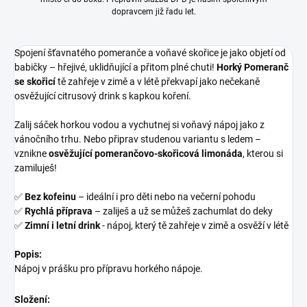
dopravcem již řadu let.
Spojení šťavnatého pomeranče a voňavé skořice je jako objetí od
babičky – hřejivé, uklidňující a přitom plné chuti!
Horký Pomeranč
se skořicí
tě zahřeje v zimě a v létě překvapí jako nečekaně
osvěžující citrusový drink s kapkou koření.
Zalij sáček horkou vodou a vychutnej si voňavý nápoj jako z
vánočního trhu. Nebo připrav studenou variantu s ledem –
vznikne
osvěžující pomerančovo-skořicová limonáda
, kterou si
zamiluješ!
✅
Bez kofeinu
– ideální i pro děti nebo na večerní pohodu
✅
Rychlá příprava
– zaliješ a už se můžeš zachumlat do deky
✅
Zimní i letní drink
- nápoj, který tě zahřeje v zimě a osvěží v létě
Popis:
Nápoj v prášku pro přípravu horkého nápoje.
Složení: