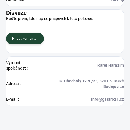
Diskuze
Buďte první, kdo napíše příspěvek k této položce.
Přidat komentář
Výrobní
Karel Harazím
společnost
:
K. Chocholy 1270/23, 370 05 České
Adresa
:
Budějovice
E-mail
:
info@gastro21.cz