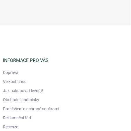
Z
á
p
a
t
í
INFORMACE PRO VÁS
Doprava
Velkoobchod
Jak nakupovat levněji!
Obchodní podmínky
Prohlášení o ochraně soukromí
Reklamační řád
Recenze