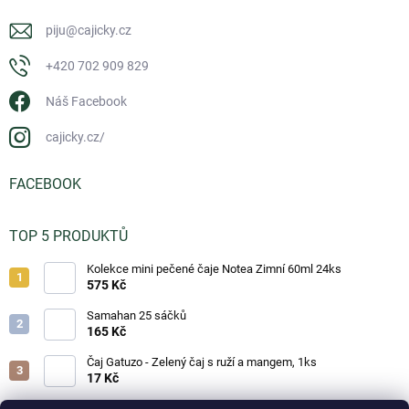
piju
@
cajicky.cz
+420 702 909 829
Náš Facebook
cajicky.cz/
FACEBOOK
TOP 5 PRODUKTŮ
Kolekce mini pečené čaje Notea Zimní 60ml 24ks
575 Kč
Samahan 25 sáčků
165 Kč
Čaj Gatuzo - Zelený čaj s ruží a mangem, 1ks
17 Kč
Čaj Gatuzo - Lesní směs, 1ks