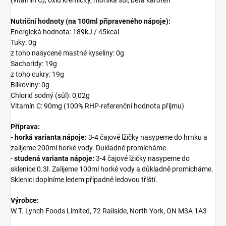
(vitamín C), oxid křemičitý, mořská sůl, beta karoten
Nutriční hodnoty (na 100ml připraveného nápoje):
Energická hodnota: 189kJ / 45kcal
Tuky: 0g
z toho nasycené mastné kyseliny: 0g
Sacharidy: 19g
z toho cukry: 19g
Bílkoviny: 0g
Chlorid sodný (sůl): 0,02g
Vitamín C: 90mg (100% RHP-referenční hodnota příjmu)
Příprava:
-
horká varianta nápoje:
3-4 čajové lžičky nasypeme do hrnku a
zalijeme 200ml horké vody. Dukladně promícháme.
-
studená varianta nápoje:
3-4 čajové lžičky nasypeme do
sklenice 0.3l. Zalijeme 100ml horké vody a důkladně promícháme.
Sklenici doplníme ledem případně ledovou tříští.
Výrobce:
W.T. Lynch Foods Limited, 72 Railside, North York, ON M3A 1A3