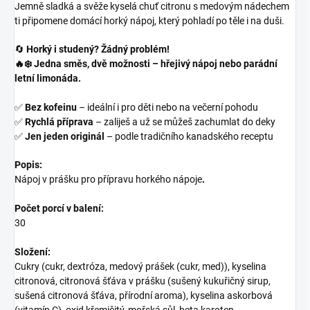
Jemně sladká a svěže kyselá chuť citronu s medovým nádechem
ti připomene domácí horký nápoj, který pohladí po těle i na duši.
🔄
Horký i studený? Žádný problém!
🔥❄️ Jedna směs, dvě možnosti – hřejivý nápoj nebo parádní
letní limonáda.
✅
Bez kofeinu
– ideální i pro děti nebo na večerní pohodu
✅
Rychlá příprava
– zaliješ a už se můžeš zachumlat do deky
✅
Jen jeden originál
– podle tradičního kanadského receptu
Popis:
Nápoj v prášku pro přípravu horkého nápoje
.
Počet porcí v balení:
30
Složení:
Cukry (cukr, dextróza, medový prášek (cukr, med)), kyselina
citronová, citronová šťáva v prášku (sušený kukuřičný sirup,
sušená citronová šťáva, přírodní aroma), kyselina askorbová