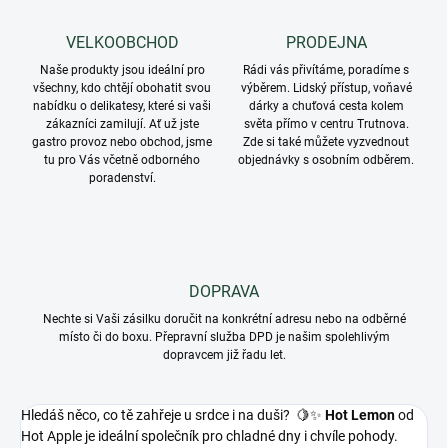
VELKOOBCHOD
PRODEJNA
Naše produkty jsou ideální pro
Rádi vás přivítáme, poradíme s
všechny, kdo chtějí obohatit svou
výběrem. Lidský přístup, voňavé
nabídku o delikatesy, které si vaši
dárky a chuťová cesta kolem
zákazníci zamilují. Ať už jste
světa přímo v centru Trutnova.
gastro provoz nebo obchod, jsme
Zde si také můžete vyzvednout
tu pro Vás včetně odborného
objednávky s osobním odběrem.
poradenství.
DOPRAVA
Nechte si Vaši zásilku doručit na konkrétní adresu nebo na odběrné
místo či do boxu. Přepravní služba DPD je našim spolehlivým
dopravcem již řadu let.
Hledáš něco, co tě zahřeje u srdce i na duši? 🍋✨
Hot Lemon
od
Hot Apple je ideální společník pro chladné dny i chvíle pohody.