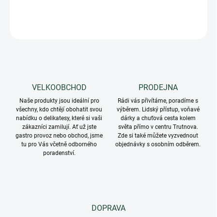
DETAILNÍ INFORMACE
ZEPTAT SE
VELKOOBCHOD
PRODEJNA
Naše produkty jsou ideální pro
Rádi vás přivítáme, poradíme s
všechny, kdo chtějí obohatit svou
výběrem. Lidský přístup, voňavé
nabídku o delikatesy, které si vaši
dárky a chuťová cesta kolem
zákazníci zamilují. Ať už jste
světa přímo v centru Trutnova.
gastro provoz nebo obchod, jsme
Zde si také můžete vyzvednout
tu pro Vás včetně odborného
objednávky s osobním odběrem.
poradenství.
DOPRAVA