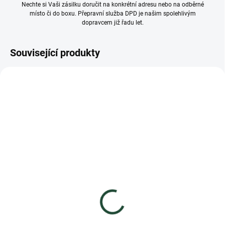
Nechte si Vaši zásilku doručit na konkrétní adresu nebo na odběrné
místo či do boxu. Přepravní služba DPD je našim spolehlivým
dopravcem již řadu let.
Související produkty
ČESKÝ VÝROBEK
ČESKÝ VÝROBEK
VÍCE ZA MÉNĚ
VÍCE ZA MÉNĚ
SKLADEM
SKLADEM
(>30 KS)
(>30 KS)
Babiččin ovocný čaj -
Babiččin ovocný čaj -
Jahoda s vanilkou 60ml
Jahoda se skořicí 60ml
27 Kč
27 Kč
24,11 Kč bez DPH
24,11 Kč bez DPH