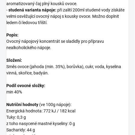
aromatizovaný čaj plný kousků ovoce.
-
studená varianta nápoje:
při zalití 200ml studené vody získáte
velmi osvěžující ovocný nápoj s kousky ovoce. Možno doplnit
ledem či ledovou tříští.
Popis:
Ovocný nápojový koncentrát se sladidly pro přípravu
nealkoholického nápoje.
Složení:
Směs ovoce (jahoda (min. 35%), borůvka), cukr, voda, kyselina
vinná, skořice, badyán.
Podíl ovocné složky:
min 40%
Nutriční hodnoty
(ve 100g nápoje):
Energická hodnota: 772 kJ / 182 kcal
Tuky: 0,3 g
z toho nasycené mastné kyseliny: 0 g
Sacharidy: 44 g