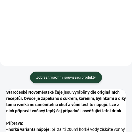
Měrná
Měrná
450 Kč / 1 l
450 Kč / 1 l
cena:
cena:
Do košíku
Do košíku
Minimální trvanlivost do 01.2028
Minimální trvanlivost do 01.2028
Zobrazit všechny související produkty
Staročeské Novoměstské čaje jsou vyráběny dle originálních
receptůr. Ovoce je zapékáno s cukrem, kořením, bylinkami a díky
tomu vzniká nezaměnitelná chuť a vůně těchto nápojů. Lze z
nich připravit voňavý teplý čaj případně i osvěžující letní drink.
Příprava:
-
horká varianta nápoje:
při zalití 200ml horké vody získáte vonný