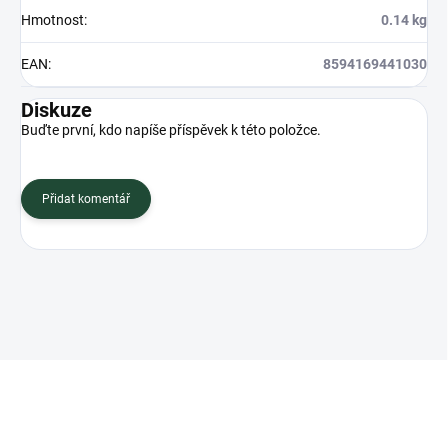
Hmotnost
:
0.14 kg
EAN
:
8594169441030
Diskuze
Buďte první, kdo napíše příspěvek k této položce.
Přidat komentář
Z
á
p
a