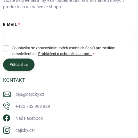
Vložte svůj e-mail a my vám budeme zasílat informace o nových
produktech na našem e-shopu.
E-MAIL
Souhlasím se zpracováním svých osobních údajů pro zasílání
newsletterů dle
Prohlášení o ochraně soukromí.
Přihlásit se
KONTAKT
piju
@
cajicky.cz
+420 702 909 829
Náš Facebook
cajicky.cz/