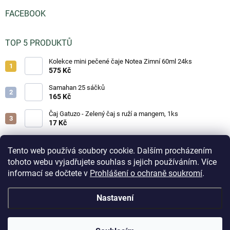
FACEBOOK
TOP 5 PRODUKTŮ
Kolekce mini pečené čaje Notea Zimní 60ml 24ks
575 Kč
Samahan 25 sáčků
165 Kč
Čaj Gatuzo - Zelený čaj s ruží a mangem, 1ks
17 Kč
Čaj Gatuzo - Lesní směs, 1ks
17 Kč
Tento web používá soubory cookie. Dalším procházením
tohoto webu vyjadřujete souhlas s jejich používáním. Více
Horká čokoláda - Classic 25g
informací se dočtete v
Prohlášení o ochraně soukromí
.
19 Kč
Aktuálně přijaté objednávky na skladové zboží odesíláme
Nastavení
do 3 pracovních dnů. Doručení do odběrných boxů volte
prosím jen u drobných objednávek z důvodu omezené
Copyright 2026
Čajíčky.cz - lahodné čaje a horké nápoje
. Všechna práva
kapacity boxů. Při zaplnění odběrného místa může být
vyhrazena.
Upravit nastavení cookies
přepravcem zásilka přesměrována na nejbližší volné