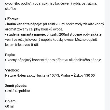
ovocného podílu), voda, cukr, jablko, červený rybíz, ostružina,
skořice
Příprava:
- horká varianta nápoje:
při zalití 200ml horké vody získáte vonný
aromatizovaný čaj plný kousků ovoce.
-
studená varianta nápoje:
při zalití 200ml studené vody získáte
velmi osvěžující ovocný nápoj s kousky ovoce. Možno doplnit
ledem či ledovou tříští.
Popis:
Ovocný nápojový koncentrát pro přípravu alkoholického nápoje.
Výrobce:
Nature Notea s.r.o., Husitská 107/3, Praha – Žižkov 130 00
Země původu:
Česká Republika
Objem:
60 ml