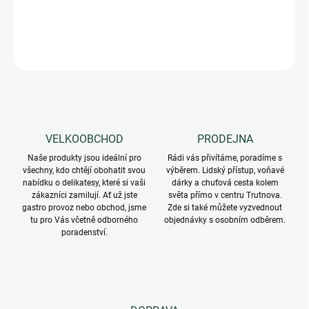
DETAILNÍ INFORMACE
ZEPTAT SE
VELKOOBCHOD
PRODEJNA
Naše produkty jsou ideální pro
Rádi vás přivítáme, poradíme s
všechny, kdo chtějí obohatit svou
výběrem. Lidský přístup, voňavé
nabídku o delikatesy, které si vaši
dárky a chuťová cesta kolem
zákazníci zamilují. Ať už jste
světa přímo v centru Trutnova.
gastro provoz nebo obchod, jsme
Zde si také můžete vyzvednout
tu pro Vás včetně odborného
objednávky s osobním odběrem.
poradenství.