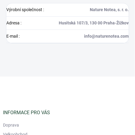
Výrobní společnost
:
Nature Notea, s. r. o.
Adresa
:
Husitská 107/3, 130 00 Praha-Žižkov
E-mail
:
info@naturenotea.com
Z
á
p
a
t
í
INFORMACE PRO VÁS
Doprava
Velkoobchod