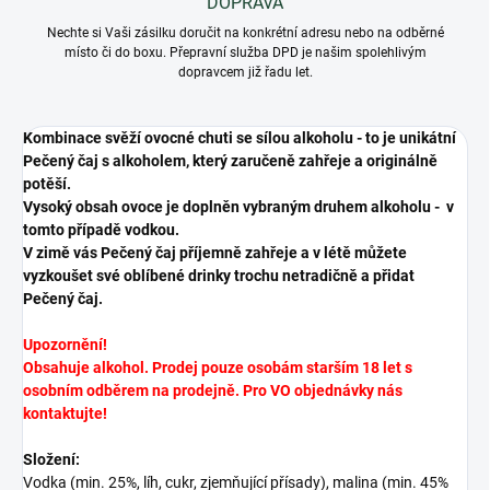
DOPRAVA
Nechte si Vaši zásilku doručit na konkrétní adresu nebo na odběrné
místo či do boxu. Přepravní služba DPD je našim spolehlivým
dopravcem již řadu let.
Kombinace svěží ovocné chuti se sílou alkoholu - to je unikátní
Pečený čaj s alkoholem, který zaručeně zahřeje a originálně
potěší.
Vysoký obsah ovoce je doplněn vybraným druhem alkoholu - v
tomto případě vodkou.
V zimě vás Pečený čaj příjemně zahřeje a v létě můžete
vyzkoušet své oblíbené drinky trochu netradičně a přidat
Pečený čaj.
Upozornění!
Obsahuje alkohol. Prodej pouze osobám starším 18 let s
osobním odběrem na prodejně. Pro VO objednávky nás
kontaktujte!
Složení:
Vodka (min. 25%, líh, cukr, zjemňující přísady), malina (min. 45%