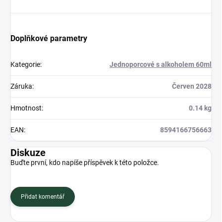
Doplňkové parametry
Kategorie
:
Jednoporcové s alkoholem 60ml
Záruka
:
Červen 2028
Hmotnost
:
0.14 kg
EAN
:
8594166756663
Diskuze
Buďte první, kdo napíše příspěvek k této položce.
Přidat komentář