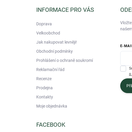
p
a
INFORMACE PRO VÁS
ODE
t
í
Vložte
Doprava
našem
Velkoobchod
Jak nakupovat levněji!
E-MAI
Obchodní podmínky
Prohlášení o ochraně soukromí
S
Reklamační řád
o
Recenze
Při
Prodejna
Kontakty
Moje objednávka
FACEBOOK