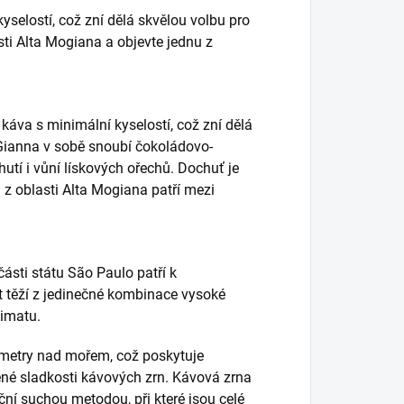
selostí, což zní dělá skvělou volbu pro
ti Alta Mogiana a objevte jednu z
káva s minimální kyselostí, což zní dělá
Gianna v sobě snoubí čokoládovo-
utí i vůní lískových ořechů. Dochuť je
 z oblasti Alta Mogiana patří mezi
ásti státu São Paulo patří k
t těží z jedinečné kombinace vysoké
limatu.
metry nad mořem, což poskytuje
ené sladkosti kávových zrn. Kávová zrna
ční suchou metodou, při které jsou celé