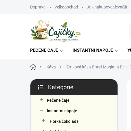
Přejít
Doprava
Velkoobchod
Jak nakupovat levněji!
na
obsah
PEČENÉ ČAJE
INSTANTNÍ NÁPOJE
Y
Domů
Káva
Zrnková káva Brasil Mogiana Bella
P
Kategorie
o
Přeskočit
s
kategorie
Č
t
Pečené čaje
r
Instantní nápoje
a
n
Horká čokoláda
n