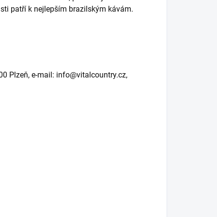
sti patří k nejlepším brazilským kávám.
00 Plzeň, e-mail: info@vitalcountry.cz,