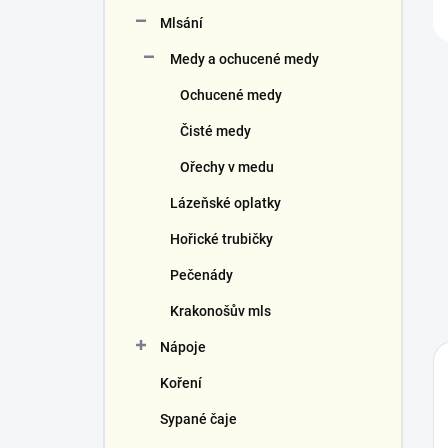
Mlsání
Medy a ochucené medy
Ochucené medy
Čisté medy
Ořechy v medu
Lázeňské oplatky
Hořické trubičky
Pečenády
Krakonošův mls
Nápoje
Koření
Sypané čaje