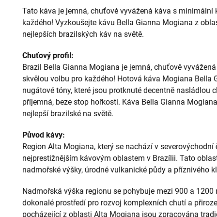
Tato káva je jemná, chuťově vyvážená káva s minimální ky
každého! Vyzkoušejte kávu Bella Gianna Mogiana z oblas
nejlepších brazilských káv na světě.
Chuťový profil:
Brazil Bella Gianna Mogiana je jemná, chuťově vyvážená 
skvělou volbu pro každého! Hotová káva Mogiana Bella 
nugátové tóny, které jsou protknuté decentně nasládlou ch
příjemná, beze stop hořkosti. Káva Bella Gianna Mogiana
nejlepší brazilské na světě.
Původ kávy:
Region Alta Mogiana, který se nachází v severovýchodní č
nejprestižnějším kávovým oblastem v Brazílii. Tato oblas
nadmořské výšky, úrodné vulkanické půdy a příznivého k
Nadmořská výška regionu se pohybuje mezi 900 a 1200 
dokonalé prostředí pro rozvoj komplexních chutí a přiroz
pocházející z oblasti Alta Mogiana jsou zpracována tradi