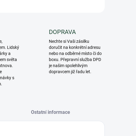
ZEPTAT SE
DOPRAVA
e,
Nechte si Vaši zásilku
em. Lidský
doručit na konkrétní adresu
árky a
nebo na odběrné místo či do
lem světa
boxu. Přepravní služba DPD
utnova.
je našim spolehlivým
e
dopravcem již řadu let.
návky s
m.
Ostatní informace