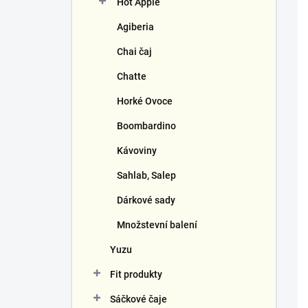
Hot Apple
í
p
Agiberia
a
n
Chai čaj
e
Chatte
l
Horké Ovoce
Boombardino
Kávoviny
Sahlab, Salep
Dárkové sady
Množstevní balení
Yuzu
Fit produkty
Sáčkové čaje