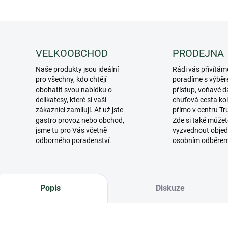
VELKOOBCHOD
PRODEJNA
Naše produkty jsou ideální
Rádi vás přivítám
pro všechny, kdo chtějí
poradíme s výběr
obohatit svou nabídku o
přístup, voňavé d
delikatesy, které si vaši
chuťová cesta ko
zákazníci zamilují. Ať už jste
přímo v centru Tr
gastro provoz nebo obchod,
Zde si také můžet
jsme tu pro Vás včetně
vyzvednout objed
odborného poradenství.
osobním odběre
Popis
Diskuze