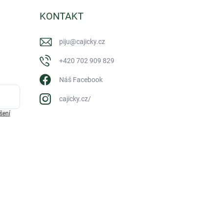
KONTAKT
piju
@
cajicky.cz
+420 702 909 829
Náš Facebook
cajicky.cz/
šení