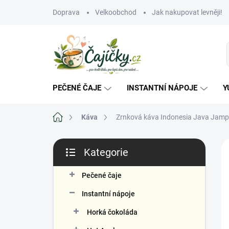
Přejít
Doprava
Velkoobchod
Jak nakupovat levněji!
na
obsah
PEČENÉ ČAJE
INSTANTNÍ NÁPOJE
Y
Domů
Káva
Zrnková káva Indonesia Java Jamp
P
Kategorie
o
Přeskočit
s
kategorie
Č
t
Pečené čaje
r
Instantní nápoje
a
n
Horká čokoláda
n