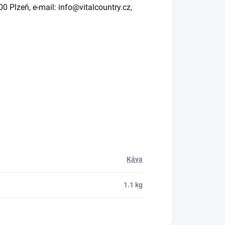
00 Plzeň, e-mail: info@vitalcountry.cz,
Káva
1.1 kg