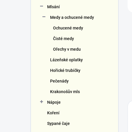
Mlsání
Medy a ochucené medy
Ochucené medy
Čisté medy
Ořechy v medu
Lázeňské oplatky
Hořické trubičky
Pečenády
Krakonošův mls
Nápoje
Koření
Sypané čaje