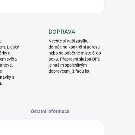
ZEPTAT SE
DOPRAVA
e,
Nechte si Vaši zásilku
em. Lidský
doručit na konkrétní adresu
árky a
nebo na odběrné místo či do
lem světa
boxu. Přepravní služba DPD
utnova.
je našim spolehlivým
e
dopravcem již řadu let.
návky s
m.
Ostatní informace