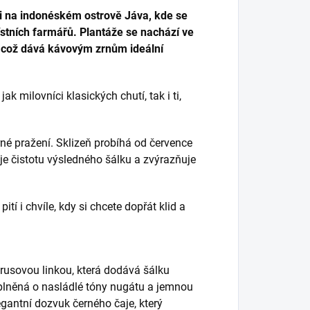
i na indonéském ostrově Jáva, kde se
ístních farmářů. Plantáže se nachází ve
 což dává kávovým zrnům ideální
k milovníci klasických chutí, tak i ti,
rné pražení. Sklizeň probíhá od července
e čistotu výsledného šálku a zvýrazňuje
í i chvíle, kdy si chcete dopřát klid a
trusovou linkou, která dodává šálku
oplněná o nasládlé tóny nugátu a jemnou
gantní dozvuk černého čaje, který