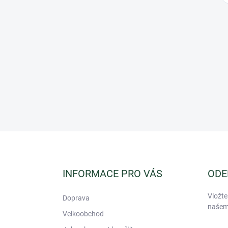
Z
á
p
a
INFORMACE PRO VÁS
ODE
t
í
Vložte
Doprava
našem
Velkoobchod