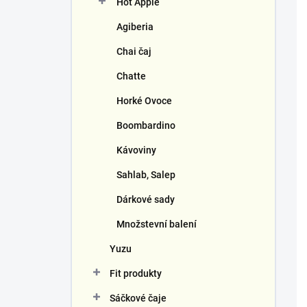
Hot Apple
í
p
Agiberia
a
n
Chai čaj
e
Chatte
l
Horké Ovoce
Boombardino
Kávoviny
Sahlab, Salep
Dárkové sady
Množstevní balení
Yuzu
Fit produkty
Sáčkové čaje