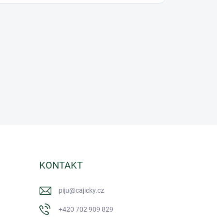
KONTAKT
piju
@
cajicky.cz
+420 702 909 829