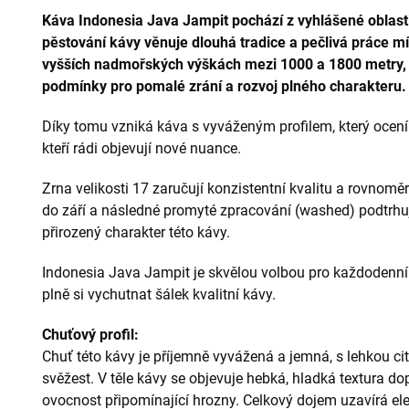
Káva Indonesia Java Jampit pochází z vyhlášené oblast
pěstování kávy věnuje dlouhá tradice a pečlivá práce m
vyšších nadmořských výškách mezi 1000 a 1800 metry,
podmínky pro pomalé zrání a rozvoj plného charakteru.
Díky tomu vzniká káva s vyváženým profilem, který ocení ja
kteří rádi objevují nové nuance.
Zrna velikosti 17 zaručují konzistentní kvalitu a rovnomě
do září a následné promyté zpracování (washed) podtrhuj
přirozený charakter této kávy.
Indonesia Java Jampit je skvělou volbou pro každodenní pit
plně si vychutnat šálek kvalitní kávy.
Chuťový profil:
Chuť této kávy je příjemně vyvážená a jemná, s lehkou ci
svěžest. V těle kávy se objevuje hebká, hladká textura d
ovocnost připomínající hrozny. Celkový dojem uzavírá ele