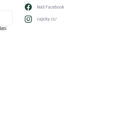
Náš Facebook
cajicky.cz/
šení