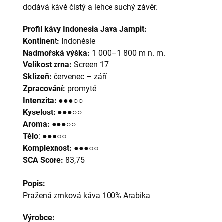
dodává kávě čistý a lehce suchý závěr.
Profil kávy Indonesia Java Jampit:
Kontinent:
Indonésie
Nadmořská výška:
1 000–1 800 m n. m.
Velikost zrna:
Screen 17
Sklizeň:
červenec – září
Zpracování:
promyté
Intenzita:
●●●○○
Kyselost:
●●●○○
Aroma:
●●●○○
Tělo
: ●●●○○
Komplexnost:
●●●○○
SCA Score:
83,75
Popis:
Pražená zrnková káva 100% Arabika
Výrobce: