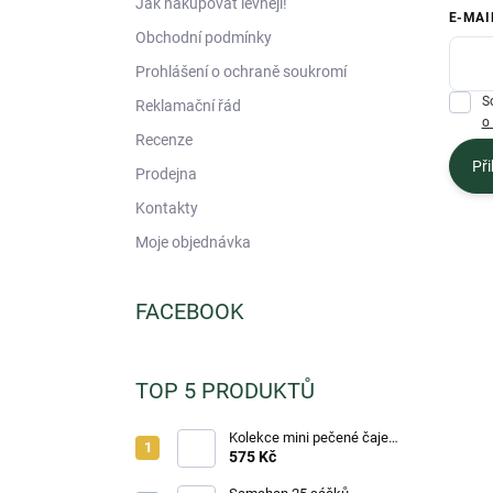
Jak nakupovat levněji!
E-MAI
Obchodní podmínky
Prohlášení o ochraně soukromí
S
Reklamační řád
o
Recenze
Při
Prodejna
Kontakty
Moje objednávka
FACEBOOK
TOP 5 PRODUKTŮ
Kolekce mini pečené čaje
Notea Zimní 60ml 24ks
575 Kč