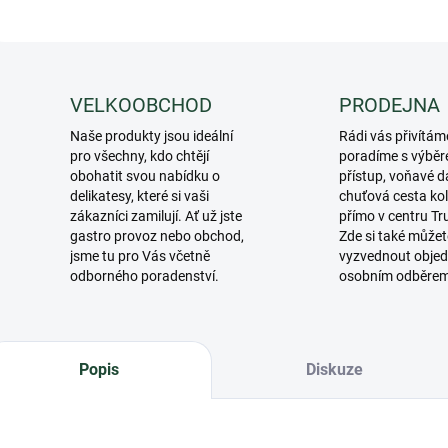
VELKOOBCHOD
PRODEJNA
Naše produkty jsou ideální
Rádi vás přivítám
pro všechny, kdo chtějí
poradíme s výběr
obohatit svou nabídku o
přístup, voňavé d
delikatesy, které si vaši
chuťová cesta ko
zákazníci zamilují. Ať už jste
přímo v centru Tr
gastro provoz nebo obchod,
Zde si také můžet
jsme tu pro Vás včetně
vyzvednout objed
odborného poradenství.
osobním odběre
Popis
Diskuze