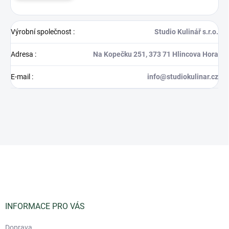
Výrobní společnost
:
Studio Kulinář s.r.o.
Adresa
:
Na Kopečku 251, 373 71 Hlincova Hora
E-mail
:
info@studiokulinar.cz
Z
á
p
a
t
í
INFORMACE PRO VÁS
Doprava