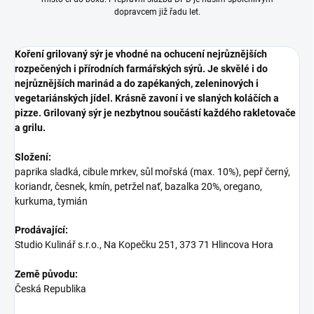
dopravcem již řadu let.
Koření grilovaný sýr je vhodné na ochucení nejrůznějších
rozpečených i přírodních farmářských sýrů. Je skvělé i do
nejrůznějších marinád a do zapékaných, zeleninových i
vegetariánských jídel. Krásně zavoní i ve slaných koláčích a
pizze. Grilovaný sýr je nezbytnou součástí každého rakletovače
a grilu.
Složení:
paprika sladká, cibule mrkev, sůl mořská (max. 10%), pepř černý,
koriandr, česnek, kmín, petržel nať, bazalka 20%, oregano,
kurkuma, tymián
Prodávající:
Studio Kulinář s.r.o.
,
Na Kopečku 251
,
373 71 Hlincova Hora
Země původu:
Česká Republika