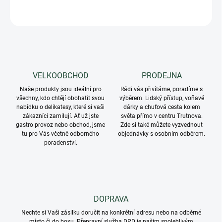
ZEPTAT SE
VELKOOBCHOD
PRODEJNA
Naše produkty jsou ideální pro
Rádi vás přivítáme, poradíme s
všechny, kdo chtějí obohatit svou
výběrem. Lidský přístup, voňavé
nabídku o delikatesy, které si vaši
dárky a chuťová cesta kolem
zákazníci zamilují. Ať už jste
světa přímo v centru Trutnova.
gastro provoz nebo obchod, jsme
Zde si také můžete vyzvednout
tu pro Vás včetně odborného
objednávky s osobním odběrem.
poradenství.
DOPRAVA
Nechte si Vaši zásilku doručit na konkrétní adresu nebo na odběrné
místo či do boxu. Přepravní služba DPD je našim spolehlivým