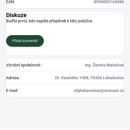
EAN
:
8594005164086
Diskuze
Buďte první, kdo napíše příspěvek k této položce.
Přidat komentář
Výrobní společnost
:
Ing. Žaneta Matulová
Adresa
:
Dr. Veselého 1008, 76326 Luhačovice
E-mail
:
clipluhacovice@seznam.cz