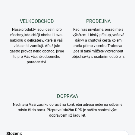
VELKOOBCHOD
PRODEJNA
Naše produkty jsou ideální pro
Rádi vás přivítáme, poradíme s
všechny, kdo chtějí obohatit svou
výběrem. Lidský přístup, voňavé
nabídku o delikatesy, které si vaši
dárky a chuťová cesta kolem
zákazníci zamilují. Ať už jste
světa přímo v centru Trutnova.
gastro provoz nebo obchod, jsme
Zde si také můžete vyzvednout
tu pro Vás včetně odborného
objednávky s osobním odběrem.
poradenství.
DOPRAVA
Nechte si Vaši zásilku doručit na konkrétní adresu nebo na odběrné
místo či do boxu. Přepravní služba DPD je našim spolehlivým
dopravcem již řadu let.
Složení: