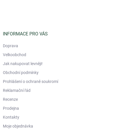
Z
á
p
a
t
í
INFORMACE PRO VÁS
Doprava
Velkoobchod
Jak nakupovat levněji!
Obchodní podmínky
Prohlášení o ochraně soukromí
Reklamační řád
Recenze
Prodejna
Kontakty
Moje objednávka