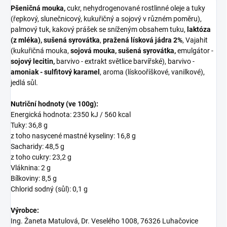
Pšeničná mouka,
cukr, nehydrogenované rostlinné oleje a tuky
(řepkový, slunečnicový, kukuřičný a sojový v různém poměru),
palmový tuk, kakový prášek se sníženým obsahem tuku,
laktóza
(z mléka),
sušená syrovátka
,
pražená lísková jádra 2%
, Vajahit
(kukuřičná mouka,
sojová mouka, sušená syrovátka,
emulgátor -
sojový lecitin,
barvivo - extrakt světlice barvířské), barvivo -
amoniak - sulfitový karamel
, aroma (lískooříškové, vanilkové),
jedlá sůl.
Nutriční hodnoty (ve 100g):
Energická hodnota: 2350 kJ / 560 kcal
Tuky: 36,8 g
z toho nasycené mastné kyseliny: 16,8 g
Sacharidy: 48,5 g
z toho cukry: 23,2 g
Vláknina: 2 g
Bílkoviny: 8,5 g
Chlorid sodný (sůl): 0,1 g
Výrobce:
Ing. Žaneta Matulová,
Dr. Veselého 1008
,
76326
Luhačovice