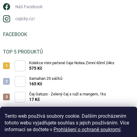
Náš Facebook
cajicky.cz/
FACEBOOK
TOP 5 PRODUKTŮ
Kolekce mini pečené čaje Notea Zimní 60ml 24ks
575 Kč
Samahan 25 sáčků
165 Kč
Čaj Gatuzo - Zelený čaj s ruží a mangem, 1ks
17 Kč
Čaj Gatuzo - Lesní směs, 1ks
17 Kč
Tento web používá soubory cookie. Dalším procházením
tohoto webu vyjadřujete souhlas s jejich používáním. Více
Horká čokoláda - Classic 25g
informací se dočtete v
Prohlášení o ochraně soukromí
.
19 Kč