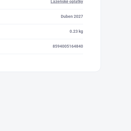
Lázeňské oplatky
Duben 2027
0.23 kg
8594005164840