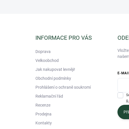
Z
á
p
a
INFORMACE PRO VÁS
ODE
t
í
Vložte
Doprava
našem
Velkoobchod
Jak nakupovat levněji!
E-MAI
Obchodní podmínky
Prohlášení o ochraně soukromí
S
Reklamační řád
o
Recenze
Při
Prodejna
Kontakty