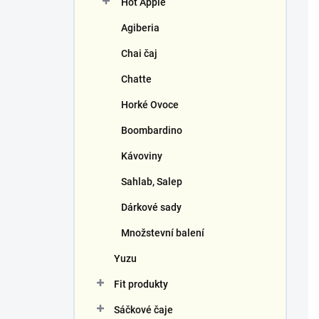
Hot Apple
í
p
Agiberia
a
n
Chai čaj
e
Chatte
l
Horké Ovoce
Boombardino
Kávoviny
Sahlab, Salep
Dárkové sady
Množstevní balení
Yuzu
Fit produkty
Sáčkové čaje