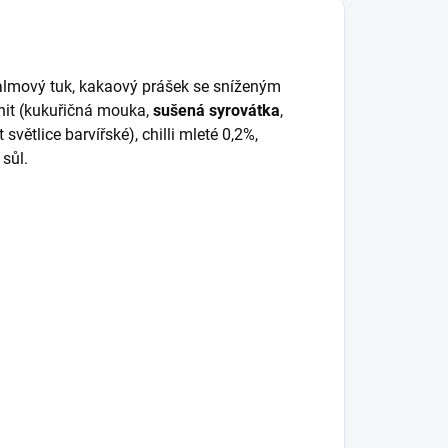
palmový tuk, kakaový prášek se sníženým
ahit (kukuřičná mouka,
sušená syrovátka
,
t světlice barvířské), chilli mleté 0,2%,
 sůl.