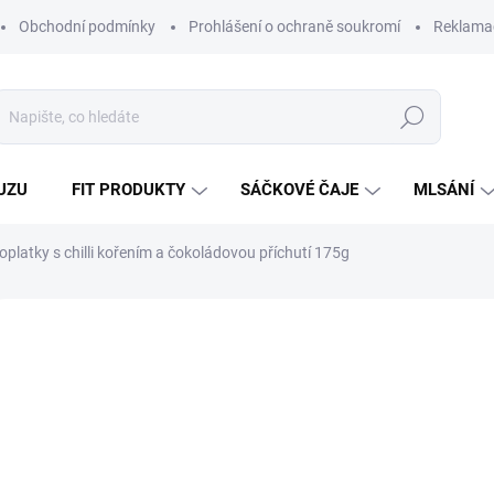
Obchodní podmínky
Prohlášení o ochraně soukromí
Reklamač
Hledat
UZU
FIT PRODUKTY
SÁČKOVÉ ČAJE
MLSÁNÍ
platky s chilli kořením a čokoládovou příchutí 175g
Neohodnoceno
Podrobnosti hodnocení
ZNAČKA:
CLI
ESKÝ VÝROBEK
VÍCE ZA MÉNĚ
53
47,3
Měrná
302,86