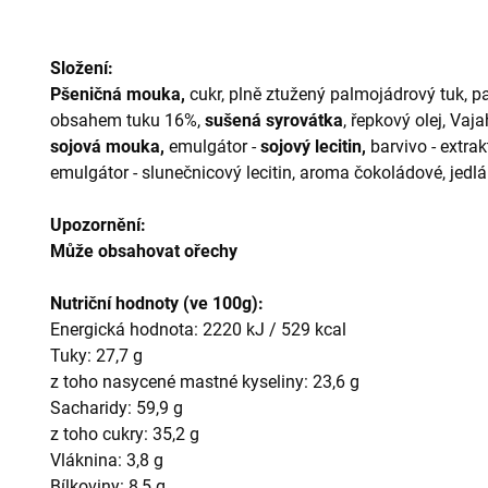
Složení:
Pšeničná mouka,
cukr, plně ztužený palmojádrový tuk, 
obsahem tuku 16%,
sušená syrovátka
, řepkový olej, Vaj
sojová mouka,
emulgátor -
sojový lecitin,
barvivo - extrak
emulgátor - slunečnicový lecitin, aroma čokoládové, jedlá
Upozornění:
Může obsahovat ořechy
Nutriční hodnoty (ve 100g):
Energická hodnota: 2220 kJ / 529 kcal
Tuky: 27,7 g
z toho nasycené mastné kyseliny: 23,6 g
Sacharidy: 59,9 g
z toho cukry: 35,2 g
Vláknina: 3,8 g
Bílkoviny: 8,5 g