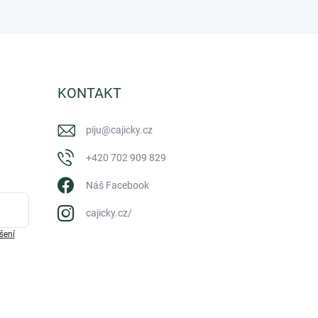
KONTAKT
piju
@
cajicky.cz
+420 702 909 829
Náš Facebook
cajicky.cz/
šení