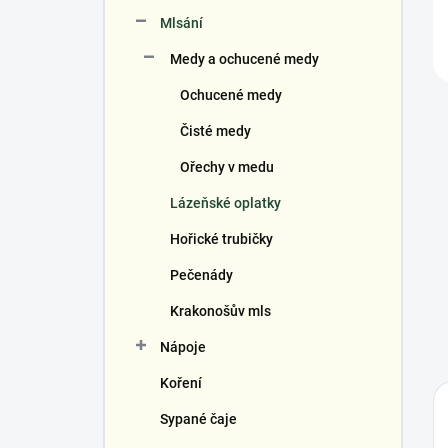
Mlsání
Medy a ochucené medy
Ochucené medy
Čisté medy
Ořechy v medu
Lázeňské oplatky
Hořické trubičky
Pečenády
Krakonošův mls
Nápoje
Koření
Sypané čaje