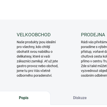
VELKOOBCHOD
PRODEJNA
Naše produkty jsou ideální
Rádi vás přivítám
pro všechny, kdo chtějí
poradíme s výběr
obohatit svou nabídku o
přístup, voňavé d
delikatesy, které si vaši
chuťová cesta ko
zákazníci zamilují. Ať už jste
přímo v centru Tr
gastro provoz nebo obchod,
Zde si také můžet
jsme tu pro Vás včetně
vyzvednout objed
odborného poradenství.
osobním odběre
Popis
Diskuze