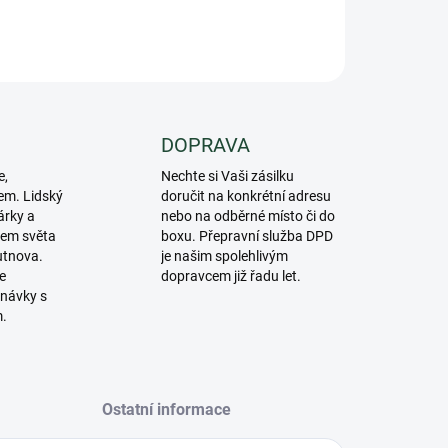
ZEPTAT SE
DOPRAVA
e,
Nechte si Vaši zásilku
em. Lidský
doručit na konkrétní adresu
árky a
nebo na odběrné místo či do
lem světa
boxu. Přepravní služba DPD
utnova.
je našim spolehlivým
e
dopravcem již řadu let.
návky s
m.
Ostatní informace