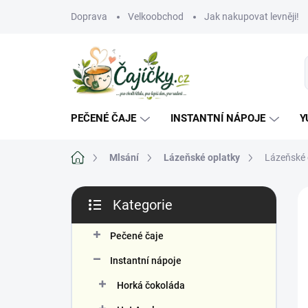
Přejít
Doprava
Velkoobchod
Jak nakupovat levněji!
na
obsah
PEČENÉ ČAJE
INSTANTNÍ NÁPOJE
Y
Domů
Mlsání
Lázeňské oplatky
Lázeňské o
P
Kategorie
o
Přeskočit
s
kategorie
Č
t
Pečené čaje
r
Instantní nápoje
a
n
Horká čokoláda
n