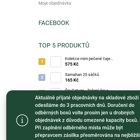
Moje objednávka
FACEBOOK
TOP 5 PRODUKTŮ
Kolekce mini pečené čaje
Notea Zimní 60ml 24ks
575 Kč
Samahan 25 sáčků
165 Kč
Čaj Gatuzo - Zelený čaj s
ruží a mangem, 1ks
17 Kč
Aktuálně přijaté objednávky na skladové zboží
odesíláme do 3 pracovních dnů. Doručení do
Čaj Gatuzo - Lesní směs,
Tento web používá soubory cookie. Dalším procházení
1ks
17 Kč
odběrných boxů volte prosím jen u drobných
webu vyjadřujete souhlas s jejich používáním. Více info
objednávek z důvodu omezené kapacity boxů.
dočtete v
Prohlášení o ochraně soukromí
.
Horká čokoláda - Classic
Při zaplnění odběrného místa může být
25g
19 Kč
přepravcem zásilka přesměrována na nejbližší
Nastavení