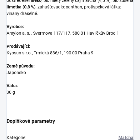
odstředěné
mléko
, bio mletý zelený čaj matcha (4,5 %), bio sušená
limetka (0,8 %)
, zahušťovadlo: xanthan, protispékavá látka:
vinany draselné.
Výrobce:
Amylon a. s. ,
Švermova 117/117, 580 01 Havlíčkův Brod 1
Prodávající:
Kyosun s.r.o., Trmická 836/1, 190 00 Praha 9
Země původu:
Japonsko
Váha:
30 g
Doplňkové parametry
Kategorie
:
Matcha