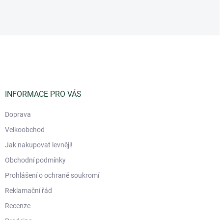
Z
á
p
a
t
í
INFORMACE PRO VÁS
Doprava
Velkoobchod
Jak nakupovat levněji!
Obchodní podmínky
Prohlášení o ochraně soukromí
Reklamační řád
Recenze