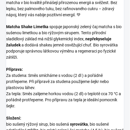
matcha v bio kvalitě přinášejí přirozenou energii a svěžest. Bez
lepku, bez palmového tuku, bez rafinovaného cukru – zdravý
nápoj, který vás nabije pozitivní energií. 💚
Matcha Shake Limetka
spojuje japonský zelený čaj matcha s bio
sušenou limetkou a bio rýžovým sirupem. Tento přírodní
sladidlový základ má nižší glykemický index,
nepřekyseluje
žaludek
a dodává shakeu jemně osvěžující chuť. Bio syrovátka
podporuje správnou látkovou výměnu a regeneraci po fyzické
zátěži.
Příprava:
Za studena: Směs smícháme s vodou (2 dl ) a pořádně
protřepeme. Při přípravě za studena použijeme šejkr nebo
plastovou láhev.
Za tepla: Směs zalijeme horkou vodou (2 dl) o teplotě cca 70 °C a
pořádně protřepeme. Pro přípravu za tepla je ideální pomocník
šejkr.
Složení:
bio sušený rýžový sirup, bio sušená
syrovátka
, bio sušené