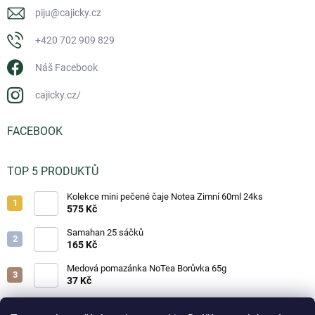
piju
@
cajicky.cz
+420 702 909 829
Náš Facebook
cajicky.cz/
FACEBOOK
TOP 5 PRODUKTŮ
Kolekce mini pečené čaje Notea Zimní 60ml 24ks
575 Kč
Samahan 25 sáčků
165 Kč
Medová pomazánka NoTea Borůvka 65g
37 Kč
Medová pomazánka NoTea Jahoda 65g