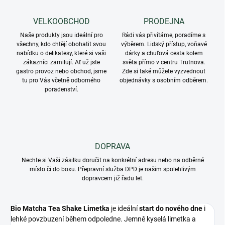
VELKOOBCHOD
PRODEJNA
Naše produkty jsou ideální pro
Rádi vás přivítáme, poradíme s
všechny, kdo chtějí obohatit svou
výběrem. Lidský přístup, voňavé
nabídku o delikatesy, které si vaši
dárky a chuťová cesta kolem
zákazníci zamilují. Ať už jste
světa přímo v centru Trutnova.
gastro provoz nebo obchod, jsme
Zde si také můžete vyzvednout
tu pro Vás včetně odborného
objednávky s osobním odběrem.
poradenství.
DOPRAVA
Nechte si Vaši zásilku doručit na konkrétní adresu nebo na odběrné
místo či do boxu. Přepravní služba DPD je našim spolehlivým
dopravcem již řadu let.
Bio Matcha Tea Shake Limetka
je ideální
start do nového dne
i
lehké povzbuzení během odpoledne. Jemně kyselá limetka a