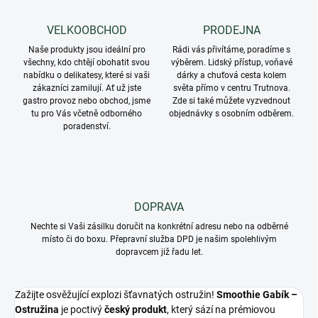
VELKOOBCHOD
PRODEJNA
Naše produkty jsou ideální pro
Rádi vás přivítáme, poradíme s
všechny, kdo chtějí obohatit svou
výběrem. Lidský přístup, voňavé
nabídku o delikatesy, které si vaši
dárky a chuťová cesta kolem
zákazníci zamilují. Ať už jste
světa přímo v centru Trutnova.
gastro provoz nebo obchod, jsme
Zde si také můžete vyzvednout
tu pro Vás včetně odborného
objednávky s osobním odběrem.
poradenství.
DOPRAVA
Nechte si Vaši zásilku doručit na konkrétní adresu nebo na odběrné
místo či do boxu. Přepravní služba DPD je našim spolehlivým
dopravcem již řadu let.
Zažijte osvěžující explozi šťavnatých ostružin!
Smoothie Gabík –
Ostružina
je poctivý
český produkt
, který sází na prémiovou