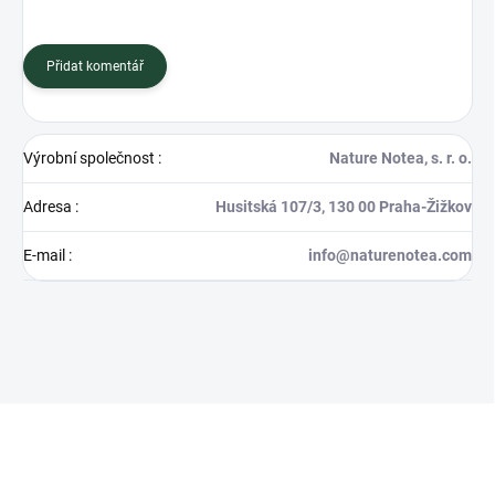
Přidat komentář
Výrobní společnost
:
Nature Notea, s. r. o.
Adresa
:
Husitská 107/3, 130 00 Praha-Žižkov
E-mail
:
info@naturenotea.com
Z
á
p
a