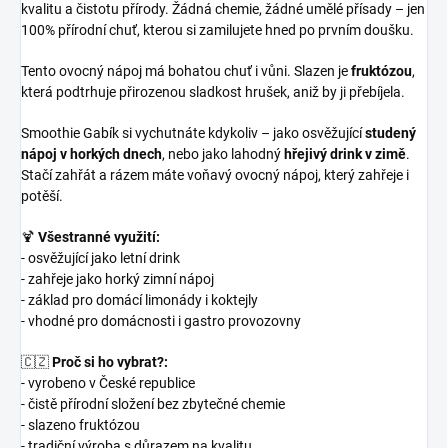
kvalitu a čistotu přírody. Žádná chemie, žádné umělé přísady – jen
100% přírodní chuť, kterou si zamilujete hned po prvním doušku.
Tento ovocný nápoj má bohatou chuť i vůni. Slazen je
fruktózou
,
která podtrhuje přirozenou sladkost hrušek, aniž by ji přebíjela.
Smoothie Gabík si vychutnáte kdykoliv – jako osvěžující
studený
nápoj v horkých dnech
, nebo jako lahodný
hřejivý drink v zimě
.
Stačí zahřát a rázem máte voňavý ovocný nápoj, který zahřeje i
potěší.
🍹
Všestranné využití:
- osvěžující jako letní drink
- zahřeje jako horký zimní nápoj
- základ pro domácí limonády i koktejly
- vhodné pro domácnosti i gastro provozovny
🇨🇿
Proč si ho vybrat?:
- vyrobeno v České republice
- čistě přírodní složení bez zbytečné chemie
- slazeno fruktózou
- tradiční výroba s důrazem na kvalitu