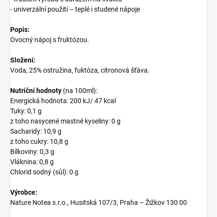
- univerzální použití – teplé i studené nápoje
Popis:
Ovocný nápoj s fruktózou.
Složení:
Voda, 25% ostružina, fuktóza, citronová šťáva.
Nutriční hodnoty
(na 100ml):
Energická hodnota: 200 kJ/ 47 kcal
Tuky: 0,1 g
z toho nasycené mastné kyseliny: 0 g
Sacharidy: 10,9 g
z toho cukry: 10,8 g
Bílkoviny: 0,3 g
Vláknina: 0,8 g
Chlorid sodný (sůl): 0 g
Výrobce:
Nature Notea s.r.o., Husitská 107/3, Praha – Žižkov 130 00